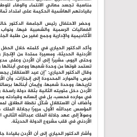
مناسبة تجسد معاني الانتماء والوفاء للوطن،
بقيادتهم الهاشمية الحكيمة على امتداد ثمان
وحضر الاحتفال رئيس الجامعة الدكتور خالد 
الفعاليات الرسمية والشعبية فيها، ونواب
الأكاديمية والإدارية وجمع غفير من طلبة الجا
وأكد الدكتور الحياري في كلمته خلال الحفل
الأردنية الحديثة، ومسيرة ممتدة من الإنجاز
وحتى اليوم، مشيرًا إلى أن الأردن وعلى مدى
تستمد قوتها من وحدة شعبها ووعي أبنائها 
وقال الدكتور الحياري: "إن عيد الاستقلال يج
فرص، والموارد المحدودة إلى إنجازات، وأن ال
تاريخها، ووحدة شعبها، وإيمان أبنائها برسال
الأردن دخل مئويته الثانية بثقة دولة راسخة 
في موارده فحسب، بل في إنسانه وقيادته وم
وأضاف أن الاستقلال شكّل نقطة انطلاق لمس
المؤسس عبدالله الأول، مرورًا بجلالة الملك 
وصولًا إلى عهد جلالة الملك عبدالله الثاني، ا
الأردني في قلب مشروع الدولة الحديثة.
وأشار الدكتور الحياري إلى أن الأردن بقيادة 