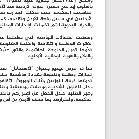
وافتتح راعي الحفل جدارية فنية بعنوان "ا
بأسلوب إبداعي مسيرة الدولة الأردنية منذ ال
الهاشمية الحكيمة، حيث شكلت الجدارية قيم
الأردنيين في سبيل رفعة الأردن وتقدمه، كما
والحرف اليدوية التي تضمنت الإنجازات الوطني
وشهدت احتفالات الجامعة التي نظمتها عما
الفقرات الوطنية والثقافية والفنية المتنوع
قدّمها كورال الجامعة الهاشمية والتي عبّرت
والولاء والهوية الوطنية الأردنية.
كما تم عرض فيديو بعنوان "الاستقلال" است
إنجازات وطنية وتنموية بقيادة هاشمية حكي
قدمتها فرقة اللوزيين مثلت الموروث الثقافي
معان للفنون الشعبية ووصلات موسيقية وطنية
وعبّر الطلبة خلال الحفل عن اعتزازهم بالمن
الحكيمة، واعتزازهم بما حققه الأردن من أمن 