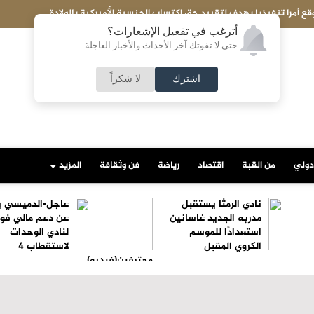
تحبط تهريب شحنة ضخمة إلى مصر..ماذا بداخلها؟
أترغب في تفعيل الإشعارات؟
حتى لا تفوتك آخر الأحداث والأخبار العاجلة
اشترك
لا شكراً
دولي
من القبة
اقتصاد
رياضة
فن وثقافة
المزيد
نادي الرمثا يستقبل
عاجل-الدميسي ي
مدربه الجديد غاسانين
عن دعم مالي فو
استعدادًا للموسم
لنادي الوحدات
الكروي المقبل
لاستقطاب 4
محترفين(فيديو)