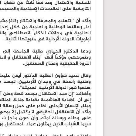
للحكمة والاعتدال ومدافعًا ثابتًا عن قضايا
التاريخية على المقدسات الإسلامية والمسيح
وأكد أن "التعليم والمعرفة والابتكار ركائز مشر
أداء رسالتها الوطنية والعلمية من خلال إعداد
العالمية في مجالات الذكاء الاصطناعي وال
أولويات الدولة الأردنية في مئويتها الثانية.
ودعا الدكتور الحياري طلبة الجامعة إلى 
وطموحهم، مؤكدًا أنهم أبناء الاستقلال والامت
الثروة الحقيقية وصنّاع المستقبل.
وقال عميد شؤون الطلبة الدكتور أيمن عليما
وطنية راسخة في وجدان الأردنيين، تجسد معان
صنعوا فجر الدولة الأردنية الحديثة".
وأضاف: "إن عيد الاستقلال يجسد قصة وطن آمن
إلى أن القيادة الهاشمية بقيادة جلالة الملك
وبناء الإنسان الأردني القادر على حمل رسالة 
وأكد أن الاستقلال الحقيقي لا يكتمل إلا بوعي
على وطنه ورسالة أمته، وأن صون منجزات ا
سيما الشباب الذين يمثلون عماد المستقبل ور