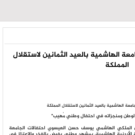
عة الهاشمية بالعيد الثمانين لاستقلال
المملكة
الوطن ومنجزاته في احتفال وطني مُهيب*
رعى رئيس الديوان الملكي الهاشمي يوسف حسن العيسوي احتفالات الجامعة
ة الأردنية الهاشمية، بمشهدٍ وطني يفيض بالفخر والاعتزاز في