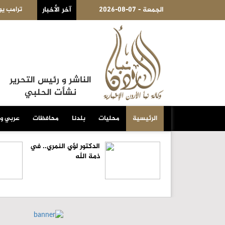
2026-08-07 - الجمعة
هدف لتقييد حق اكتساب الجنسية الأميركية بالولادة
آخر الأخبار
الكويت 
الناشر و رئيس التحرير
نشأت الحلبي
الرئيسية
محليات
بلدنا
محافظات
عربي و
الدكتور لؤي النمري.. في
ذمة الله