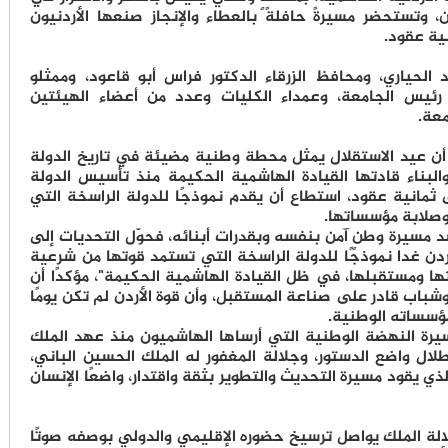
 وتستحضر مسيرةً حافلةً بالعطاء والإنجاز صنعها الأردنيون
ية عقود.
الحياري، ومحافظ الزرقاء الدكتور فراس أبو قاعود، وممثلو
 رئيس الجامعة، وعمداء الكليات وعدد من أعضاء الهيئتين
معة.
 أن عيد الاستقلال يمثل محطة وطنية مضيئة في تاريخ الدولة
 والبناء قادتها القيادة الهاشمية الحكيمة منذ تأسيس الدولة
 ثمانية عقود، استطاع أن يقدم نموذجًا للدولة الراسخة التي
وصلابة مؤسساتها.
سد مسيرة وطنٍ آمن بنفسه وبقدرات أبنائه، فحوّل التحديات إلى
أردن غدا نموذجًا للدولة الراسخة التي تستمد قوتها من شرعية
تها ومستقبلها، في ظل القيادة الهاشمية الحكيمة"، مؤكدًا أن
وشباب قادر على صناعة المستقبل، وأن قوة الأردن لم تكن يومًا
ؤسساته الوطنية.
يرة النهضة الوطنية التي أرساها الهاشميون منذ عهد الملك
طلال واضع الدستور، وجلالة المغفور له الملك الحسين الباني،
لذي يقود مسيرة التحديث والتطوير بثقة واقتدار، واضعًا الإنسان
جلالة الملك يواصل ترسيخ حضوره الإقليمي والدولي بوصفه صوتًا