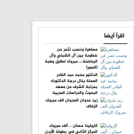
اقرأ أيضا
مصاهرة ونسب تثمر عن
خطوبة بين آل الشبلي وآل
الرماضنة... مبروك لطارق وهبة
(الصور)
الدكتور محمد عبد القادر
العملة ينال درجة الدكتوراه
بمرتبة الشرف من معهد
البحوث والدراسات العربية
زيد عدوان العدوان الف مبروك
الزفاف
كارولينا حسان .. ألف مبروك
المركز الثاني في بطولة الأردن