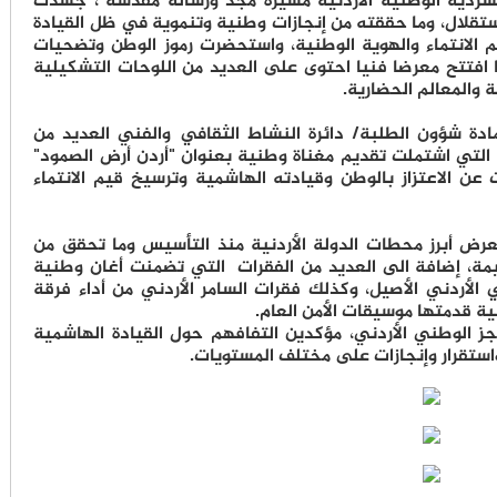
لسردية الوطنية الأردنية مسيرة مجد ورسالة مقدسة"، جسدت
استقلال، وما حققته من إنجازات وطنية وتنموية في ظل القيادة
 الانتماء والهوية الوطنية، واستحضرت رموز الوطن وتضحيات
 افتتح معرضا فنيا احتوى على العديد من اللوحات التشكيلية
ة والمعالم الحضارية.
دة شؤون الطلبة/ دائرة النشاط الثقافي والفني العديد من
ة التي اشتملت تقديم مغناة وطنية بعنوان "أردن أرض الصمود"
 عن الاعتزاز بالوطن وقيادته الهاشمية وترسيخ قيم الانتماء
عرض أبرز محطات الدولة الأردنية منذ التأسيس وما تحقق من
مة، إضافة الى العديد من الفقرات التي تضمنت أغان وطنية
 الأردني الأصيل، وكذلك فقرات السامر الأردني من أداء فرقة
 قدمتها موسيقات الأمن العام.
جز الوطني الأردني، مؤكدين التفافهم حول القيادة الهاشمية
واستقرار وإنجازات على مختلف المستويات.