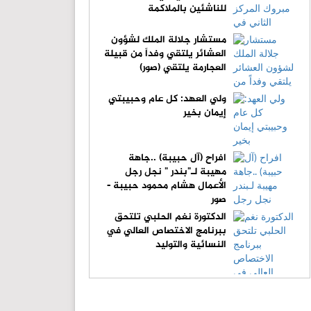
للناشئين بالملاكمة
مستشار جلالة الملك لشؤون
العشائر يلتقي وفداً من قبيلة
العجارمة يلتقي (صور)
ولي العهد: كل عام وحبيبتي
إيمان بخير
افراح (آل حبيبة) ..جاهة
مهيبة لـ"بندر " نجل رجل
الأعمال هشام محمود حبيبة -
صور
الدكتورة نغم الحلبي تلتحق
ببرنامج الاختصاص العالي في
النسائية والتوليد