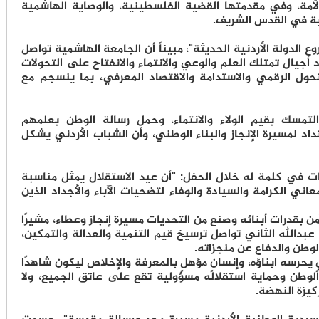
 الأمة، وفي مقدمتها القضية الفلسطينية، والوصاية الهاشمية
ية في القدس الشريف.
وع الدولة الأردنية الحديثة"، مبيناً أن الجامعة الهاشمية تواصل
 أجيال تمتلك العلم والوعي والانتماء والانفتاح على التحولات
تحول الرقمي والاستدامة والاقتصاد المعرفي، بما ينسجم مع
التمسك بقيم الولاء والانتماء، وحمل رسالة الوطن بعلمهم
داد لمسيرة الإنجاز والبناء الوطني، وأن الشباب الأردني يشكل
ت في كلمة له خلال الحفل: "أن عيد الاستقلال يمثل مناسبة
ي الكرامة والسيادة والوفاء لتضحيات الآباء والأجداد الذين
 بقدرات أبنائه وصنع من التحديات مسيرة إنجاز وعطاء، مشيرًا
 عبدالله الثاني تواصل ترسيخ قيم التنمية والعدالة والتمكين،
الوطن والدفاع عن منجزاته.
ٍ يحرسه ابناؤه، وإنسانٍ مؤهلٍ بالمعرفة والإخلاص ليكون شاهدًا
لوطن وحماية استقلاله مسؤولية تقع على عاتق الجميع، ولا
كيزة النهضة.