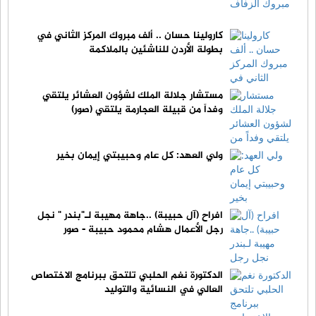
كارولينا حسان .. ألف مبروك المركز الثاني في
بطولة الأردن للناشئين بالملاكمة
مستشار جلالة الملك لشؤون العشائر يلتقي
وفداً من قبيلة العجارمة يلتقي (صور)
ولي العهد: كل عام وحبيبتي إيمان بخير
افراح (آل حبيبة) ..جاهة مهيبة لـ"بندر " نجل
رجل الأعمال هشام محمود حبيبة - صور
الدكتورة نغم الحلبي تلتحق ببرنامج الاختصاص
العالي في النسائية والتوليد