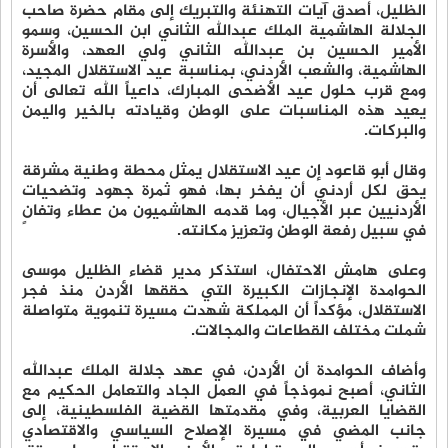
الظليل، أصدق آيات التهنئة والتبريك إلى مقام حضرة صاحب
الجلالة الهاشمية الملك عبدالله الثاني ابن الحسين، وسمو
الأمير الحسين بن عبدالله الثاني ولي العهد، والأسرة
الهاشمية، والشعب الأردني، بمناسبة عيد الاستقلال المجيد،
ومع قرب حلول عيد الأضحى المبارك، داعياً الله تعالى أن
يعيد هذه المناسبات على الوطن وقيادته بالخير واليمن
والبركات.
وقال أبو قاعود إن عيد الاستقلال يمثل محطة وطنية مشرقة
يحق لكل أردني أن يفخر بها، فهو ثمرة جهود وتضحيات
الأردنيين عبر الأجيال، وما قدمه الهاشميون من عطاء وتفانٍ
في سبيل رفعة الوطن وتعزيز مكانته.
وعلى هامش الاحتفال، استذكر مدير قضاء الظليل موسى
الحوامدة الإنجازات الكبيرة التي حققها الأردن منذ فجر
الاستقلال، مؤكداً أن المملكة شهدت مسيرة تنموية متواصلة
شملت مختلف القطاعات والمجالات.
وأضاف الحوامدة أن الأردن، في عهد جلالة الملك عبدالله
الثاني، أصبح نموذجاً في العمل الجاد والتعامل الحكيم مع
القضايا العربية، وفي مقدمتها القضية الفلسطينية، إلى
جانب المضي في مسيرة الإصلاح السياسي والاقتصادي