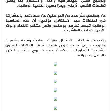
وترسيخ أسس الديمقراطية والأمن والاستقرار، بما يحقق
تطلعات الشعب الأردني ويعزز مسيرة التنمية الوطنية.
من جهتهم، عبّر عدد من المواطنين عن سعادتهم بالمشاركة
في احتفالات عيد الاستقلال، مؤكدين أن هذه المناسبة
الوطنية تجسد فخرهم بوطنهم وتعزز مشاعر الانتماء والولاء
للأردن وقيادته الهاشمية .
وتضمنت فعاليات الاحتفال فقرات وطنية وفنية وشعرية
متنوعة ، إلى جانب عرض قدمته فرقة الحلابات للفنون
الشعبية (السامر) ، عكست جميعها روح الفخر والاعتزاز
بالوطن ومنجزاته .