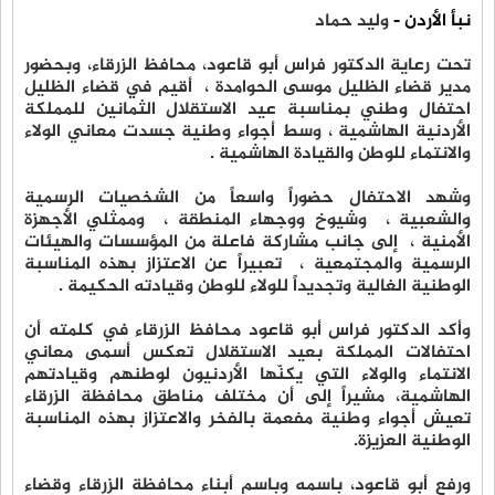
نبأ الأردن -
وليد حماد
تحت رعاية الدكتور فراس أبو قاعود، محافظ الزرقاء، وبحضور
مدير قضاء الظليل موسى الحوامدة ، أقيم في قضاء الظليل
احتفال وطني بمناسبة عيد الاستقلال الثمانين للمملكة
الأردنية الهاشمية ، وسط أجواء وطنية جسدت معاني الولاء
والانتماء للوطن والقيادة الهاشمية .
وشهد الاحتفال حضوراً واسعاً من الشخصيات الرسمية
والشعبية ، وشيوخ ووجهاء المنطقة ، وممثلي الأجهزة
الأمنية ، إلى جانب مشاركة فاعلة من المؤسسات والهيئات
الرسمية والمجتمعية ، تعبيراً عن الاعتزاز بهذه المناسبة
الوطنية الغالية وتجديداً للولاء للوطن وقيادته الحكيمة .
وأكد الدكتور فراس أبو قاعود محافظ الزرقاء في كلمته أن
احتفالات المملكة بعيد الاستقلال تعكس أسمى معاني
الانتماء والولاء التي يكنّها الأردنيون لوطنهم وقيادتهم
الهاشمية، مشيراً إلى أن مختلف مناطق محافظة الزرقاء
تعيش أجواء وطنية مفعمة بالفخر والاعتزاز بهذه المناسبة
الوطنية العزيزة.
ورفع أبو قاعود، باسمه وباسم أبناء محافظة الزرقاء وقضاء