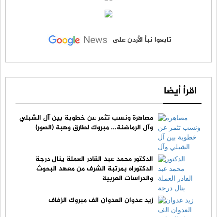
تابعوا نبأ الأردن على
اقرأ أيضا
مصاهرة ونسب تثمر عن خطوبة بين آل الشبلي
وآل الرماضنة... مبروك لطارق وهبة (الصور)
الدكتور محمد عبد القادر العملة ينال درجة
الدكتوراه بمرتبة الشرف من معهد البحوث
والدراسات العربية
زيد عدوان العدوان الف مبروك الزفاف