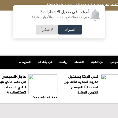
تحبط تهريب شحنة ضخمة إلى مصر..ماذا بداخلها؟
أترغب في تفعيل الإشعارات؟
حتى لا تفوتك آخر الأحداث والأخبار العاجلة
اشترك
لا شكراً
دولي
من القبة
اقتصاد
رياضة
فن وثقافة
المزيد
نادي الرمثا يستقبل
عاجل-الدميسي ي
مدربه الجديد غاسانين
عن دعم مالي فو
استعدادًا للموسم
لنادي الوحدات
الكروي المقبل
لاستقطاب 4
محترفين(فيديو)