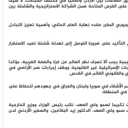
ق العلاقات بين الأردن وألمانيا في مختلف المجالات، لا سيما
ء على الفرص المتاحة ضمن الشراكة الاستراتيجية والشاملة بين
أوروبي المقرر عقده نهاية العام الحالي، وأهمية تعزيز التبادل
م التأكيد على ضرورة التوصل إلى تهدئة شاملة تعيد الاستقرار
مية يجب ألا تصرف نظر العالم عن غزة والضفة الغربية، مؤكدا
ات الإسرائيلية غير القانونية، ووقف إجراءات ضم الأراضي في
خي والقانوني القائم في القدس.
عم الأشقاء في سوريا ولبنان والعراق في جهودهم للحفاظ على
ر في المنطقة.
تكريما لسمو ولي العهد، نائب رئيس الوزراء ووزير الخارجية
مو ولي العهد، الدكتور زيد البقاعين، والسفير الأردني لدى