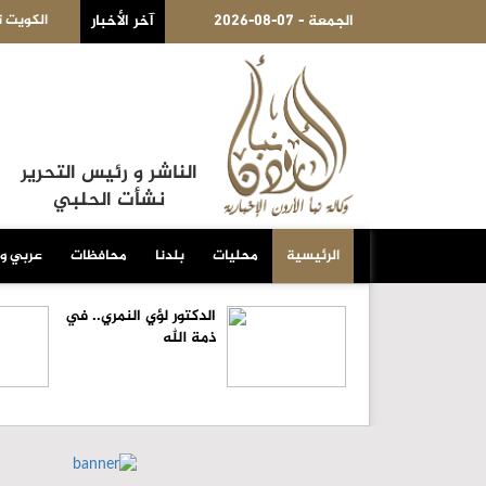
2026-08-07 - الجمعة
هدف لتقييد حق اكتساب الجنسية الأميركية بالولادة
آخر الأخبار
الكويت 
الناشر و رئيس التحرير
نشأت الحلبي
الرئيسية
محليات
بلدنا
محافظات
عربي و
الدكتور لؤي النمري.. في
ذمة الله