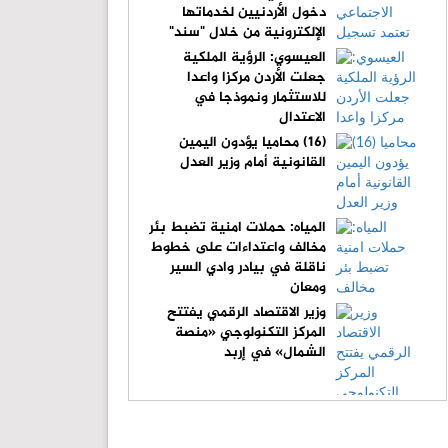
دخول الأردنيين لخدماتها
الإلكترونية من خلال "سند"
العيسوي: الرؤية الملكية
جعلت الأردن مركزا واعدا
للاستثمار ونموذجا في
الاعتدال
(16) محاميا يؤدون اليمين
القانونية أمام وزير العدل
المياه: حملات امنية تضبط بئر
مخالف واعتداءات على خطوط
ناقلة في بيادر وادي السير
ومعان
وزير الاقتصاد الرقمي يفتتح
المركز التكنولوجي «منصة
الشمال» في إربد