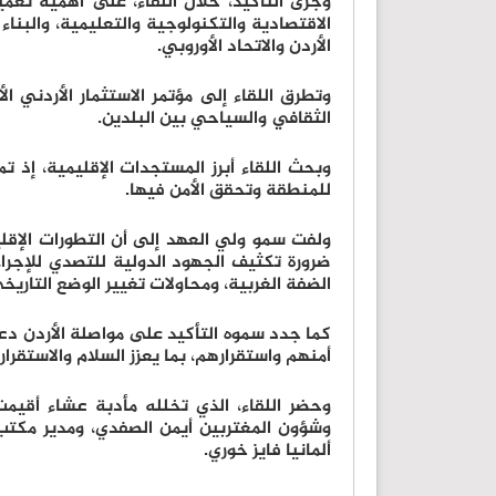
وجرى التأكيد، خلال اللقاء، على أهمية تعمي
الاقتصادية والتكنولوجية والتعليمية، والبنا
الأردن والاتحاد الأوروبي.
وتطرق اللقاء إلى مؤتمر الاستثمار الأردني ال
الثقافي والسياحي بين البلدين.
وبحث اللقاء أبرز المستجدات الإقليمية، إذ ت
للمنطقة وتحقق الأمن فيها.
ولفت سمو ولي العهد إلى أن التطورات الإقلي
ضرورة تكثيف الجهود الدولية للتصدي للإجراء
الضفة الغربية، ومحاولات تغيير الوضع التاري
كما جدد سموه التأكيد على مواصلة الأردن د
أمنهم واستقرارهم، بما يعزز السلام والاستقرا
وحضر اللقاء، الذي تخلله مأدبة عشاء أقيمت 
وشؤون المغتربين أيمن الصفدي، ومدير مكتب س
ألمانيا فايز خوري.