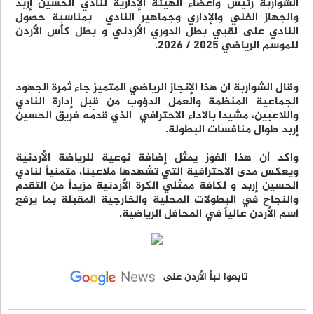
الشواربة رئيس وأعضاء الهيئة الإدارية لنادي الحسين إربد
والجهاز الفني والإداري وجماهير النادي بمناسبة حصول
النادي على لقبي بطل الدوري الأردني و بطل كأس الأردن
للموسم الرياضي 2025 / 2026.
وقال الشواربة ان هذا الإنجاز الرياضي المتميز جاء ثمرة الجهود
الجماعية المنظمة والعمل الدؤوب من قِبل إدارة النادي
واللاعبين، مشيدا بالاداء الاحترافي الذي قدمه فريق الحسين
إربد طوال منافسات البطولة.
واكد أن هذا الفوز يمثل إضافة نوعية للرياضة الأردنية
ويعكس مدى الاحترافية التي تشهدها ملاعبنا، متمنياً لنادي
الحسين إربد و لكافة ممثلي الكرة الأردنية مزيداً من التقدم
والنجاح في البطولات المحلية والخارجية المقبلة بما يرفع
اسم الأردن عالياً في المحافل الرياضية.
تابعوا نبأ الأردن على