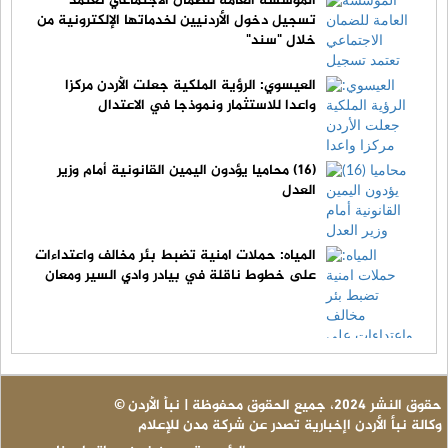
المؤسسة العامة للضمان الاجتماعي تعتمد
تسجيل دخول الأردنيين لخدماتها الإلكترونية من
خلال "سند"
العيسوي: الرؤية الملكية جعلت الأردن مركزا
واعدا للاستثمار ونموذجا في الاعتدال
(16) محاميا يؤدون اليمين القانونية أمام وزير
العدل
المياه: حملات امنية تضبط بئر مخالف واعتداءات
على خطوط ناقلة في بيادر وادي السير ومعان
© حقوق النشر 2024، جميع الحقوق محفوظة | نبأ الأردن
وكالة نبأ الأردن اإخبارية تصدر عن شركة مدن للإعلام