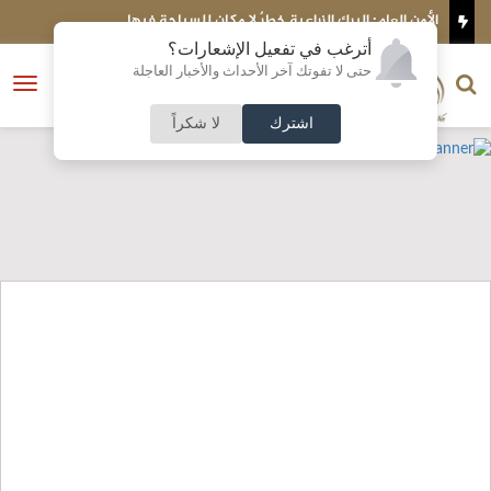
عية خطرٌ لا مكان للسباحة فيها
الأردن يدين استهداف نجران ويؤكد
أترغب في تفعيل الإشعارات؟
الناشر و رئيس التحرير
حتى لا تفوتك آخر الأحداث والأخبار العاجلة
النسخة الكاملة
فتح
نشأت الحلبي
القائمة
اشترك
لا شكراً