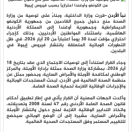
نبأ الأردن -
قررت وزارة الداخلية، وبناءً على توصية من وزارة
الصحة منع دخول جميع القادمين من جمهورية الكونغو
الديمقراطية وجمهورية أوغندا إلى المملكة الأردنية
الهاشمية، باستثناء المواطنين الأردنيين، وذلك كإجراء
احترازي مؤقت لمدة 30 يوماً اعتباراً من 20 أيار 2026، في ظل
التطورات الوبائية المتعلقة بانتشار فيروس إيبولا في
البلدين.
وجاء القرار استناداً إلى توصيات الاجتماع الذي عقد بتاريخ 18
أيار 2026، بمشاركة وزارة الصحة ممثلة بإدارة الأوبئة، والمركز
الوطني لمكافحة الأوبئة والأمراض السارية، وبحضور ممثل عن
منظمة الصحة العالمية في الأردن، لبحث المستجدات الوبائية
والإجراءات الوقائية اللازمة لحماية الصحة العامة.
وأكدت الجهات المعنية أن القرار يأتي في إطار تطبيق أحكام
قانون الصحة العامة الأردني رقم 47 لسنة 2008 وتعديلاته،
واتخاذ التدابير الوقائية اللازمة لمنع دخول وانتشار الأوبئة
والأمراض السارية، مشيرة إلى أن الوضع الوبائي سيخضع
للتقييم المستمر وفق المستجدات الصحية العالمية.