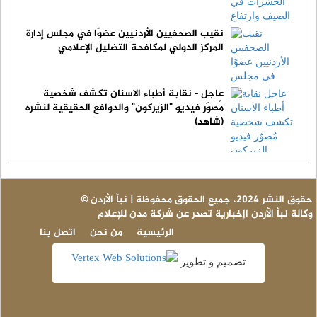
نقيب الصحفيين الأردنيين عضوًا في مجلس إدارة
المركز الدولي لمكافحة التضليل الإعلامي
عاجل - نقابة أطباء الاسنان تكشف شخصية
مُصوّر فيديو "الزيركون" والدوافع الحقيقية لنشره
(شاهد)
© حقوق النشر 2024، جميع الحقوق محفوظة | نبأ الأردن
وكالة نبأ الأردن اإخبارية تصدر عن شركة مدن للإعلام
الرئيسية
من نحن
اتصل بنا
تصميم و تطوير