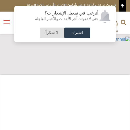
حاد الأردني لكرة السلة
المنتخبات الوطنية تواصل انتصاراتها في جول
الشاطئية
أترغب في تفعيل الإشعارات؟
الناشر و رئيس التحرير
حتى لا تفوتك آخر الأحداث والأخبار العاجلة
النسخة الكاملة
فتح
نشأت الحلبي
القائمة
اشترك
لا شكراً