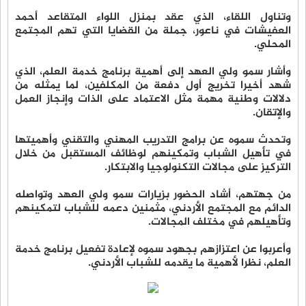
وتناول اللقاء، الذي عقد بمنزل اللواء المتقاعد أحمد
العفيشات في ناعور، جملة من القضايا التي تهم المجتمع
المحلي.
وأشار سمو ولي العهد إلى أهمية برنامج خدمة العلم، الذي
شهد أخيرا تخريج أول دفعة من المكلفين، لما يمثله من
دلالات وطنية مهمة مثل الاعتماد على الذات وإنجاز العمل
والإتقان.
وتحدث سموه عن برامج التدريب المهني والتقني وأهميتها
في تأهيل الشباب وتمكينهم لوظائف المستقبل من خلال
التركيز على مجالات التكنولوجيا والابتكار.
من جهتهم، أشاد الحضور بزيارات سمو ولي العهد وتواصله
الدائم مع المجتمع الأردني، مثمنين دعمه للشباب لتمكينهم
وتأهيلهم في مختلف المجالات.
وأعربوا عن اعتزازهم بجهود سموه لإعادة تفعيل برنامج خدمة
العلم، نظرا لأهمية ما يقدمه للشباب الأردني.