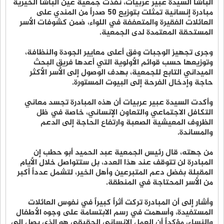
الباشا السيدة عبير عربيات، نفذت جمعية عين الباشا الخيرية
مبادرة إنسانية تمثلت بتوزيع 50 صدراً من المندي على
العائلات الفقيرة والمتعففة في اللواء، ضمن كشوفات الأسر
المستحقة المعتمدة لدى الجمعية.
وجرى تجهيز الوجبات وفق أعلى معايير الجودة والنظافة،
وتوزيعها حسب قوائم الأولوية التي أعدها فريق البحث
الميداني التابع للجمعية، بهدف الوصول إلى الأسر الأكثر
حاجة وإدخال الفرحة إلى البيوت المستورة.
وأكدت السيدة عبير عربيات أن هذه المبادرة تجسد معاني
التكافل الاجتماعي والتعاون الإنساني، خاصة في ظل
الظروف المعيشية الصعبة وارتفاع الحاجة إلى الدعم
والمساندة.
من جهته، قال رئيس الجمعية عبد الحميد أبو حطب إن
المبادرة لن تتوقف عند هذا العدد، بل ستتواصل خلال الأيام
المقبلة بفضل دعم المتبرعين وأهل الخير، لتشمل عدداً أكبر
من الأسر المحتاجة في المنطقة.
وأشار إلى أن المبادرة تركت أثراً كبيراً في نفوس العائلات
المستفيدة، وأسهمت في رسم الابتسامة على وجوه الأطفال
والنساء، مؤكداً أن العمل الإنساني الحقيقي هو الذي يصل إلى