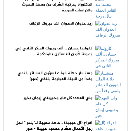
الدكتوراه بمرتبة الشرف من معهد البحوث
والدراسات العربية
زيد عدوان العدوان الف مبروك الزفاف
كارولينا حسان .. ألف مبروك المركز الثاني في
بطولة الأردن للناشئين بالملاكمة
مستشار جلالة الملك لشؤون العشائر يلتقي
وفداً من قبيلة العجارمة يلتقي (صور)
ولي العهد: كل عام وحبيبتي إيمان بخير
افراح (آل حبيبة) ..جاهة مهيبة لـ"بندر " نجل
رجل الأعمال هشام محمود حبيبة - صور