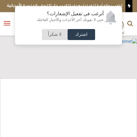
وقع أمرا تنفيذيا يهدف لتقييد حق اكتساب الجنسية الأميركية
الكويت تحبط تهر
أترغب في تفعيل الإشعارات؟
الناشر و رئيس التحرير
حتى لا تفوتك آخر الأحداث والأخبار العاجلة
النسخة الكاملة
فتح
نشأت الحلبي
القائمة
اشترك
لا شكراً