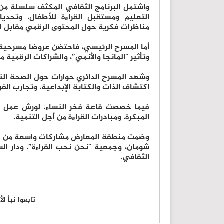
واشتمل البرنامج الثقافي المكثف سلسلة من 
التعليم ومستقبل القراءة للأطفال، وتحديا
مناظرات فكرية حول المحتوى الرقمي مقابل ال
أما المسرح الرئيسي، فاحتضن عروضا مسرحية ل
وتأثير "المانجا والأنمي”، والشراكات الرقمية 
وشهد المسرح الدائري حوارات حول الصحة ال
اكتشاف الذات والكتابة الإبداعية، وتجارب الف
فيما خصصت قاعة فخر النساء، لورش عمل "عب
المبكرة، ومبادرات القراءة من أجل التنمية.
وضمت منطقة المعارض مشاركات واسعة من دو
شومان، وجمعية "نحن نحب القراءة”، ودار ال
الثقافي.
تابعوا نبأ ا