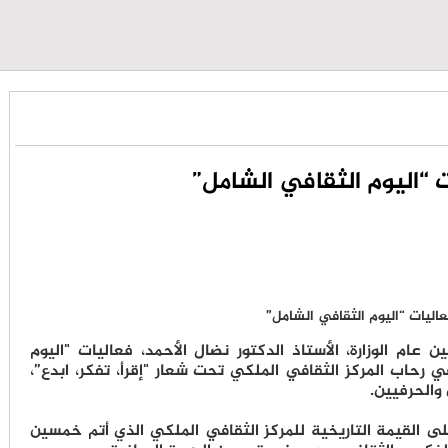
ت “اليوم الثقافي الشامل”
ن عام الوزارة، الأستاذ الدكتور نضال الأحمد، فعاليات "اليوم
 رحاب المركز الثقافي الملكي تحت شعار "إقرأ، تفكر، ابدع”،
 والحرفيين.
على القيمة التاريخية للمركز الثقافي الملكي الذي أتم خمسين