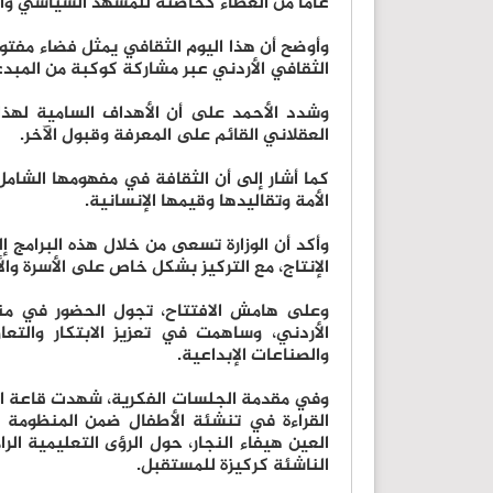
عاما من العطاء كحاضنة للمشهد السياسي وال
وأوضح أن هذا اليوم الثقافي يمثل فضاء مفتو
الثقافي الأردني عبر مشاركة كوكبة من المبدع
وشدد الأحمد على أن الأهداف السامية لهذا
العقلاني القائم على المعرفة وقبول الآخر.
كما أشار إلى أن الثقافة في مفهومها الشامل
الأمة وتقاليدها وقيمها الإنسانية.
وأكد أن الوزارة تسعى من خلال هذه البرامج 
الإنتاج، مع التركيز بشكل خاص على الأسرة وال
وعلى هامش الافتتاح، تجول الحضور في منط
الأردني، وساهمت في تعزيز الابتكار والت
والصناعات الإبداعية.
وفي مقدمة الجلسات الفكرية، شهدت قاعة المؤ
القراءة في تنشئة الأطفال ضمن المنظومة ال
العين هيفاء النجار، حول الرؤى التعليمية الرا
الناشئة كركيزة للمستقبل.