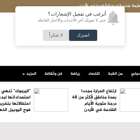
'جمارك الكويت': إحباط تهريب 4,255 حبة 'كبتاغون' مع مسافر قادم من سورية
أترغب في تفعيل الإشعارات؟
حتى لا تفوتك آخر الأحداث والأخبار العاجلة
اشترك
لا شكراً
دولي
من القبة
اقتصاد
رياضة
فن وثقافة
المزيد
ارتفاع الحرارة مجددا
"اليرموك" تُنهي
بعدة مناطق لأكثر من 40
استعداداتها لبدء
درجة مئوية الأيام
احتفالاتها بتخري
القادمة في الأردن
فوج اليوبيل الذ