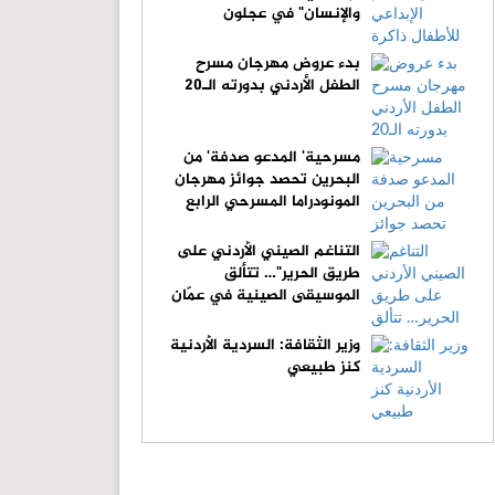
والإنسان" في عجلون
بدء عروض مهرجان مسرح
الطفل الأردني بدورته الـ20
مسرحية' المدعو صدفة' من
البحرين تحصد جوائز مهرجان
المونودراما المسرحي الرابع
التناغم الصيني الأردني على
طريق الحرير"… تتألق
الموسيقى الصينية في عمّان
وزير الثقافة: السردية الأردنية
كنز طبيعي