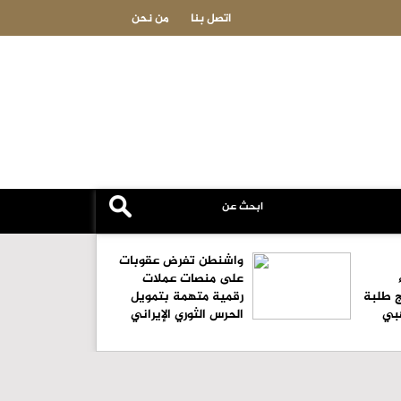
عاجل-مسؤول أميركي: تقدم في 
اتصل بنا
من نحن
واشنطن تفرض عقوبات
على منصات عملات
ج طلبة
رقمية متهمة بتمويل
هبي
الحرس الثوري الإيراني