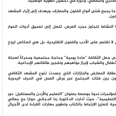
فكري والثقافي، ودوره في تحصين الهوية الوطنية.
حا يجمع شتى أنواع الفنون والمعارف، ويهدف إلى إثراء المشهد
ين.
 النشاط تتجاوز مجرد العرض، لتصل إلى تعميق أدوات الحوار
 لا تقتصر على الأدب والفنون التقليدية، بل هي انعكاس لروح
إلى جعل الثقافة "عادة يومية” وحاجة مجتمعية ومحركاً لعجلة
أطفال والشباب لإبراز مواهبهم وتفجير طاقاتهم الإبداعية.
قة المعارض والبازارات التي جسدت تنوع المشهد الثقافي
عاون بين فئات المجتمع عبر ورش العمل في الحرف اليدوية
تمرات ندوة موسعة بعنوان "التعليم والأردن والمستقبل: دور
تعليمية”، حيث أدارت الدكتورة رنا الدجاني حوارا مع معالي
مية لتعزيز الارتباط بالكتاب وتطوير مهارات القراءة لدى الأجيال