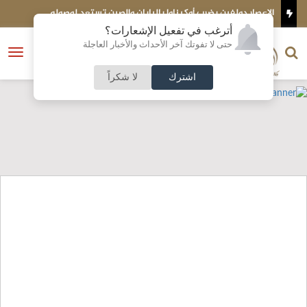
الإعصار دولفين يضرب أوكيناوا باليابان والصين تستعد لوصوله
ندوة بعن
غدا الأح
أترغب في تفعيل الإشعارات؟
الناشر و رئيس التحرير
حتى لا تفوتك آخر الأحداث والأخبار العاجلة
النسخة الكاملة
فتح
نشأت الحلبي
القائمة
اشترك
لا شكراً