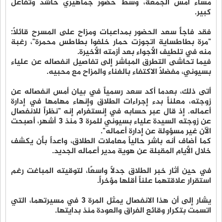
مساء أمس الجمعة، وسط حضور جماهيري حاشد وتفاعل
كبير.
فقد فاجأ سعد الحضور بمداعبات ومزاح على المسرح قائلاً:
"مرة بطاطساية اتجوزت حمار خلفوا بطاطس محمرة"، رغبة
منه في تلطيف الأجواء بعد أزمته الأخيرة.
فيما تحاشى التطرق المباشر إلى تفاصيل انفصاله عن علياء
بسيوني، مفضلاً الاكتفاء بالغناء والمزاح مع محبيه.
أتى ذلك، بعدما أكد سعد رسمياً في بيان أمس انفصاله عن
زوجته، معلناً بدء إجراءات الطلاق وإنهاء مهامها في إدارة
أعماله. إذ قال عبر حسابه في إنستغرام إنه "نظراً للانفصال
عن زوجته السيدة علياء بسيوني للمرة 3 منذ 3 أشهر، أصبحت
الآن غير مسؤولة عن إدارة أعماله".
كما أضاف أنه باشر حالياً معاملات الطلاق، واعداً بأن يكشف
خلال الأيام المقبلة عن هوية مدير أعماله الجديد.
في حين أثار خبر الطلاق جدلاً واسعًا، لتوقيته المباغت رغم
استقرار علاقتهما علناً أقلها مؤخراً.
يشار إلى أن هذا الانفصال يمثل المرة 3 في مسيرتهما، التي
اتسمت بتكرار وقائع الفراق والعودة منذ بدايتها.