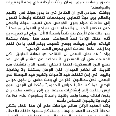
بصدق وصانت حمى الوطن وثبّتت أركانه في وجه المتغيرات
والعواصف."
وولفت العبادي الى ان المتامل في ما يدور حولنا في الإقليم
والعالم يرى دولاً تتهاوى ومجتمعات تتفكك وأوطاناً تتحول
إلى ساحات صراع ويرى الفوضى حين تغيب الدولة والوهن
حين ينكسر الجيش والضياع حين يتراجع الانتماء, موضحا "
رغم ذلك فان الأردن ظل ثابتاً راسخاً؛ لا لأن الرياح لم تضربه، بل
لأنه امتلك الإرادة لصدّ العواصف, صمد هذا الوطن بحكمة
قيادته، وبأس جيشه، ووعي شعبه.. وبكم أنتم، يا مَن كنتم
وما زلتم الخط الصامت الذي يحرس الحلم الأردني."
وزاد " قد يظن البعض أن التقاعد هو نهاية الطريق، لكن
الحقيقة هي أن العسكري لا يتقاعد عن عشق الوطن. قد
نخلع البزة العسكرية، لكننا لا نخلع القسم الذي نقشناه في
قلوبنا. قد نغادر الميدان، لكن الوطن يسكننا ولا يغادرنا.
واليوم، في زمن تختلط فيه الأصوات وتضيع فيه البوصلة لدى
البعض، نحن مطالبون أكثر من أي وقت مضى أن نكون حراس
الوعي كما كنا دائماً حراس الحدود," مؤكدا ان الأردن اليوم
ليس بحاجة إلى إنشائيات منمقة، بل إلى مواقف صلبة وان
يكون ابنائه جسدا واحد وقلبنا واحد لا يساومون على ذرة من
ترابه، ولا يقبلون المساس بأمنه.
واكد العقيد الركن سالم حياصات على أن هذا اللقاء يشكل
محطةً لتجديد العهد والوفاء، واستذكار مسيرة حافلة بالعطاء