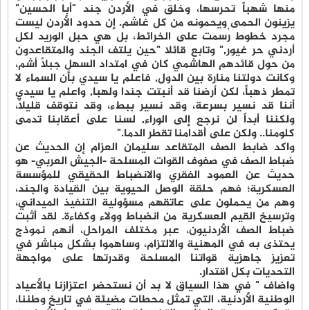
منها شهباً تحرسها، وخلق في الأردن جند "أبا الحسين"
يزينون الحمى ويحمونه من كل غاشم. إن حدود الأردن ليست
مجرد خطوط رُسمت على الخرائط، بل هي حبل الوريد لكل
أردني حر غيور," وتابع قائلا "حين يلتف الجند والمتقاعدون
من حول قائدهم الهاشمي كان في امتداد السهل جبلاً أشم،
وكانت دولتنا منارة بين الدول, فاعلم يا سيدي بأن السماء لا
تمطر ذهباً، لكن أرضنا قد أنبتت جندا ولهبا, واعلم يا سيدي
أننا قد نسير بسرعة، وقد نسير ببطء، وقد نتوقف قليلاً،
ولكننا أبداً لن نرجع إلى الوراء, لسنا على أعقابنا تدمى
كلومنا.. ولكن على أقدامنا تقطر الدما."
واكد ضابط الصف المتقاعد سليمان العزام إن الحديث عن
ضباط الصف في صفوف القوات المسلحة -الجيش العربي- هو
حديث عن العمود الفقري والانضباط الحقيقي للمؤسسة
العسكرية؛ فهم حلقة الوصل الحيوية بين القيادة والجند،
وهم من يحملون على عاتقهم مسؤولية التنفيذ الميداني،
وترسيخ القيم العسكرية من انضباط وولاء وكفاءة. لقد أثبت
ضباط الصف الأردنيون، عبر مختلف المراحل، أنهم نموذج
يحتذى به في المهنية والالتزام، وساهموا بشكل مباشر في
تعزيز جاهزية قواتنا المسلحة وقدرتها على مواجهة
التحديات بكل اقتدار.
واضاف " في هذا السياق لا بد أن نستحضر اعتزازنا بالأعياد
الوطنية الأردنية، التي تمثل محطات مضيئة في تاريخ وطننا،