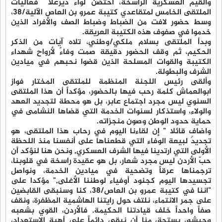
والقيم العسكرية الراسخة، احتضن لواء ديرعلا فعاليات
الملتقى الخامس لمتقاعدي كتيبة عمرو بن العاص الآلية/38،
وسط حضور لافت من الضباط وضباط الصف والأفراد الذين
خدموا في صفوف هذه الكتيبة العريقة.
وبدأ الملتقى بسلام ملكي/وطني، تلاه آيات من الذكر
الحكيم، ثم وقف الحضور دقيقة صمت وفاءً لأرواح شهداء
الكتيبة والقوات المسلحة الذين قضوا نحبهم في ميادين
الشرف والبطولة.
وألقى رئيس اللجنة المنظمة للملتقى المختار فواز
ابوالعماش كلمة رحب فيها بالحضور، مؤكداً أن هذا الملتقى
السنوي ليس مجرد اجتماع عابر، بل هو محطة لتجديد العهد
والولاء، واستذكار لسنوات الخدمة التي قضاها النشامى في
حماية حدود الوطن وصون منجزاته.
واضاف قائلا " إن لقاءنا اليوم في رحاب هذا الملتقى، هو
تجديدٌ لبيعة الوفاء التي قطعناها على أنفسنا منذ اللحظة
الأولى التي ارتدينا فيها الشرف العسكري, ونحن هنا لنؤكد أن
حبّ الأردن ليس مجرد شعار، بل هو عقيدة راسخة في قلوبنا،
ترجمناها عرقاً وتضحية في ميادين الخدمة، ونواصل
تجسيدها اليوم كجنود أوفياء لوطننا الأغلى," مؤكدا على
"اننا في كتيبة عمرو بن العاص/38، كنا وسنبقى القابضين
على جمر الانتماء، نلتف حول رايتنا الهاشمية المظفرة، ونقف
صفاً واحداً خلف قيادتنا الحكيمة. فالأردن، القوي بشعبه
وجيشه، يستحق منا أن نبقى دائماً على أهبة الاستعداد،