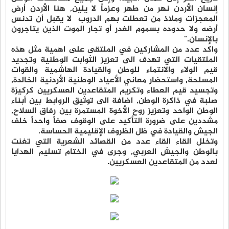
إنسان الأردن نهر من طهر وعزماً لا يلين, هنا الأردن أرض
المعجزات وملاذ من تعطلت بهم الدروب لا يقبل أن تدنس
أرضه ولا حدوده بسموم الغدر أو تجار الموت الذين يتاجرون
بالإنسان."
واكد عدد من المشاركين في الملتقى على اهمية مثل هذه
الملتقيات التي تهدف الى تعزيز الثوابت الوطنية وتجديد
قيم الولاء والانتماء للوطن والقيادة الهاشمية والقوات
المسلحة, واستحضار معاني الأعياد الوطنية الأردنية الخالدة,
وتجسيد قيم العطاء وتكريم المتقاعدين العسكريين كركيزة
صلبة في ذاكرة الوطن, اضافة الى توثيق الروابط بين أبناء
الوطن الواحد وتعزيز روح الأخوة المستمرة بين رفاق السلاح,
مشددين على ضرورة التأكيد على الوقوف صفاً واحداً خلف
الجيش والقيادة في ظل الظروف الإقليمية الحساسة.
وتخلل القاء القاء عدد من القصائد الشعرية التي تغنت
بالوطن والجيش العربي, وجرى في الختام تسليم الهدايا
لعدد من المتقاعدين العسكريين.