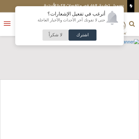
رسميا .. تطبيق الفار في منافسات الكرة الأردنية
ع
أترغب في تفعيل الإشعارات؟
الناشر و رئيس التحرير
حتى لا تفوتك آخر الأحداث والأخبار العاجلة
النسخة الكاملة
فتح
نشأت الحلبي
القائمة
اشترك
لا شكراً