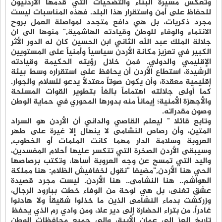
وتعكس مسيرة البناء والتضحيات التي قدمها الأردنيون
للحفاظ على أمن واستقرار هذا البلد. فهذه المناسبات ليست
مجرد ذكريات، بل هي دافع متجدد لمواصلة العمل بروح
الانتماء والوفاء للوطن وقيادته الهاشمية," منوها الى ان
جلالة الملك عبد الله الثاني ابن الحسين كان له الدور الأثر
الكبير في تعزيز مكانة الأردن سياسياً وأمنياً على المستويين
الإقليمي والدولي. فمن خلال رؤيته الحكيمة وقيادته
الرشيدة، استطاع الأردن أن يحافظ على استقراره وسط بيئة
إقليمية معقدة، وأن يكون صوتاً معتدلاً يدعو للسلام والجوار.
كما أولى جلالته اهتماماً بالغاً بتطوير القوات المسلحة
والأجهزة الأمنية؛ إيماناً منه بدورها المحوري في حماية الوطن
وصون مقدراته.
وتابع قائلا " ليعلم القاصي والداني أن الأردن هو السراد
المتين، وأن رصاص النشامى لا ينهال إلا غيرة على طهر
العروبة وسلامة الدار مهما كانت الملمات أو الخطوب,
وسيبقى الأردن الصخرة التي تتكسر عليها أحلام المفسدين،
واليد التي تمسح عن وجه العروبة أساها، وتكتب برصاصها
الحي هنا الأردن,"مضيفا "نقول لخفافيش الظلام: هنا مملكة
الهواشم.. هنا النشامى.. هنا الأردن. ليست مجرد قصيدة
عشق تغنى، بل هي لوحة من الوفاء خطت ببارود الرجال،
وزركشت بدماء النشامى الذين ما خذلوا شقيقاً ولا هادنوا
غادراً. من بتراء الحضارة إلى دير علا، ومن وادي رم الذي يحفظ
تاريخ العز إلى عمان الأبية، وإلى جميع محافظات الوطن