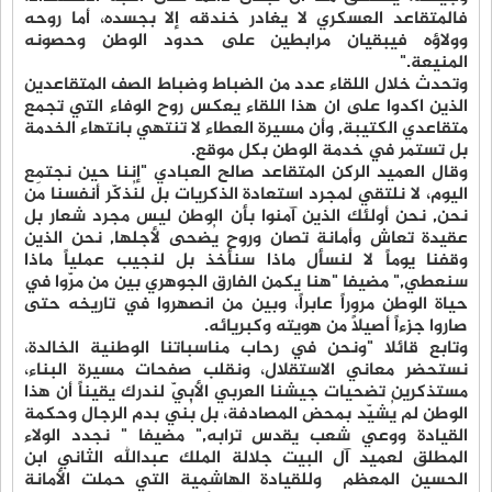
فالمتقاعد العسكري لا يغادر خندقه إلا بجسده، أما روحه
وولاؤه فيبقيان مرابطين على حدود الوطن وحصونه
المنيعة."
وتحدث خلال اللقاء عدد من الضباط وضباط الصف المتقاعدين
الذين اكدوا على ان هذا اللقاء يعكس روح الوفاء التي تجمع
متقاعدي الكتيبة, وأن مسيرة العطاء لا تنتهي بانتهاء الخدمة
بل تستمر في خدمة الوطن بكل موقع.
وقال العميد الركن المتقاعد صالح العبادي "إننا حين نجتمع
اليوم، لا نلتقي لمجرد استعادة الذكريات بل لنُذكّر أنفسنا مَن
نحن, نحن أولئك الذين آمنوا بأن الوطن ليس مجرد شعار بل
عقيدة تعاش وأمانة تصان وروح يُضحى لأجلها, نحن الذين
وقفنا يوماً لا لنسأل ماذا سنأخذ بل لنجيب عملياً ماذا
سنعطي," مضيفا "هنا يكمن الفارق الجوهري بين من مرّوا في
حياة الوطن مروراً عابراً، وبين من انصهروا في تاريخه حتى
صاروا جزءاً أصيلاً من هويته وكبريائه.
وتابع قائلا "ونحن في رحاب مناسباتنا الوطنية الخالدة،
نستحضر معاني الاستقلال، ونقلب صفحات مسيرة البناء،
مستذكرين تضحيات جيشنا العربي الأبيّ لندرك يقيناً أن هذا
الوطن لم يُشيّد بمحض المصادفة، بل بُني بدم الرجال وحكمة
القيادة ووعي شعب يقدس ترابه," مضيفا " نجدد الولاء
المطلق لعميد آل البيت جلالة الملك عبدالله الثاني ابن
الحسين المعظم وللقيادة الهاشمية التي حملت الأمانة