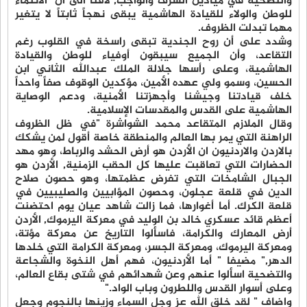
والتضحية في ميادين الشرف والواجب, لافتا الى ان الانتماء
للوطن والولاء للقيادة الهاشمية يبقى نهجاً ثابتاً لا يتغير
مهما تبدلت الظروف.
وشدد على أن روح الجندية تبقى راسخة في القلوب رغم
التقاعد، وأن الجميع سيبقون أوفياء للوطن والقيادة
الهاشمية، وعلى رأسها جلالة الملك عبدالله الثاني ابن
الحسين، وسمو ولي عهده الأمين، مؤكدين الوقوف صفاً واحداً
خلف قيادتنا وجيشنا وأجهزتنا الأمنية، ودعم الوصاية
الهاشمية على القدس والمقدسات الإسلامية.
وقال الملازم المتقاعد محمد الشواشرة "في ظل الظروف
الراهنة التي يمر بها العالم والمنطقة خاصة أقول لمن يشكك
بالاردن والاردنيون ان الأردن هو أرض الحشد والرباط، وهو مهد
الحضارات التي تعاقبت عليها كل الحقب الزمنية, الأردن هو
الجبال الشامخات التي تفرض عظمتها، وهو حصون صلاح
الدين في قلعة عجلون، وحصون المؤابيين والصليبيين في
قلعة الكرك. أما أغوارها، فما زالت شاهد عيان يوم احتضنت
أعظم قائد عسكري خالد بن الوليد في معركة اليرموك, الأردن
أرض المعارك والكرامة، فاسألوا التاريخ عن معركة مؤتة،
ومعركة اليرموك، ومعركة الجسر، ومعركة الكرامة التي خلدها
الدهر," مضيفا " أما الأردنيون، فهم أهل النخوة والشجاعة
والتضحية اسألوا عنهم وعن شهدائهم في شتى بقاع العالم،
وعلى أسوار القدس واللطرون وباب الواد."
واضاف " لقد خلق الله عز وجل السماء وزينها بالنجوم وجعل