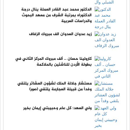
الدكتور محمد عبد القادر العملة ينال درجة
الدكتوراه بمرتبة الشرف من معهد البحوث
والدراسات العربية
زيد عدوان العدوان الف مبروك الزفاف
كارولينا حسان .. ألف مبروك المركز الثاني في
بطولة الأردن للناشئين بالملاكمة
مستشار جلالة الملك لشؤون العشائر يلتقي
وفداً من قبيلة العجارمة يلتقي (صور)
ولي العهد: كل عام وحبيبتي إيمان بخير