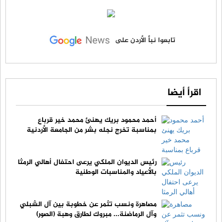
تابعوا نبأ الأردن على
اقرأ أيضا
أحمد محمود بريك يهنئ محمد خير قرباع
بمناسبة تخرج نجله بشر من الجامعة الأردنية
رئيس الديوان الملكي يرعى احتفال أهالي الرمثا
بالأعياد والمناسبات الوطنية
مصاهرة ونسب تثمر عن خطوبة بين آل الشبلي
وآل الرماضنة... مبروك لطارق وهبة (الصور)