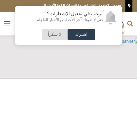
رسميا .. تطبيق الفار في منافسات الكرة الأردنية
ع
أترغب في تفعيل الإشعارات؟
الناشر و رئيس التحرير
حتى لا تفوتك آخر الأحداث والأخبار العاجلة
النسخة الكاملة
فتح
نشأت الحلبي
القائمة
اشترك
لا شكراً