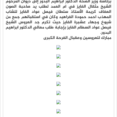
برئاسة وزير الصحة الدكتور ابراهيم البدور إلى ديوان المرحوم
الشيخ مثقال الفايز في ام العمد لطلب يد صاحبة الصون
العفاف كريمة الأستاذ سلطان فيصل عواد الفايز للشاب
المهذب احمد حمودة الفراهيد وكان في استقبالهم جمع من
شيوخ وجهاء عشبرة الفايز حيث تكرم جد العروس الشيخ
فيصل عواد السطام الفايز بإجابة طلب معالي الدكتور ابراهيم
البدور.
مبارك للعروسين وعقبال الفرحة الكبرى