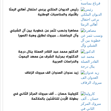
رئيس الديوان الملكي يرعى احتفال أهالي الرمثا
بالأعياد والمناسبات الوطنية
مصاهرة ونسب تثمر عن خطوبة بين آل الشبلي
وآل الرماضنة... مبروك لطارق وهبة (الصور)
الدكتور محمد عبد القادر العملة ينال درجة
الدكتوراه بمرتبة الشرف من معهد البحوث
والدراسات العربية
زيد عدوان العدوان الف مبروك الزفاف
كارولينا حسان .. ألف مبروك المركز الثاني في
بطولة الأردن للناشئين بالملاكمة