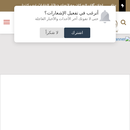
إجلاء آلاف السكان مع اتساع حرائق الغابات غرب كندا
ا
أترغب في تفعيل الإشعارات؟
الناشر و رئيس التحرير
حتى لا تفوتك آخر الأحداث والأخبار العاجلة
النسخة الكاملة
فتح
نشأت الحلبي
القائمة
اشترك
لا شكراً