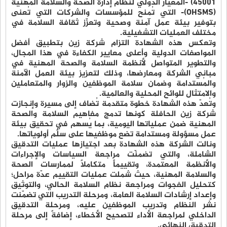
45001) -المعيار الدولي لنظام إدارة الصحة والسلامة المهنية
(OHSMS)- التي تُمنح للمؤسسات والشركات التي تُعنى
بتوفير بيئة عمل آمنة وصحية وتعزّز ثقافة السلامة في
مختلف العمليات التشغيلية.
وتعكس هذه الشهادة التزام شركة زين بتطبيق أفضل
المواصفات الدولية وأعلى معايير الكفاءة في هذا المجال،
والتطوير المتواصل لأنظمة السلامة والصحة المهنية في
مباني الشركة ومعارضها، وذلك لتعزيز بيئة العمل الآمنة
والمُستدامة وضمان سلامة الموظفين والزوار والمتعاملين
والامتثال للوائح المحلية والعالمية.
وتُعدّ هذه الشهادة خطوة متقدمة تُضاف إلى مسيرة وإنجازت
شركة زين الحافلة كونها تدمج مفاهيم السلامة والصحة
المهنية ضمن عملياتها اليومية، بما يُسهم في تحقيق بيئة
عمل مسؤولة ومستدامة تضع موظفيها على سلًم أولوياتها.
ونالت الشركة هذه الشهادة بعد اجتيازها عمليات التدقيق
الشاملة، والتي تضمنّت مراجعة السياسات والإجراءات
والأنظمة المعتمدة، وتقييماً متكاملاً لممارسات الصحة
والسلامة المهنية، حيث شملت عمليات التقييم عدّة مراحل؛
كتحليل الفجوات ومراجعة نظام السلامة الحالي، والتوثيق
وإعداد إرشادات السلامة العامة، ومرحلة التدريب التي تضمّنت
نشر النظام وتدريب الموظفين عليه، ومرحلة التدقيق
الداخلي لمراجعة الأداء لتصحيح الأخطاء، إضافةً إلى مرحلة
التدقيق النهائي.