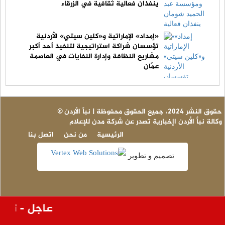
ينفذان فعالية ثقافية في الزرقاء
«إمداد» الإماراتية و«كلين سيتي» الأردنية
تؤسسان شراكة استراتيجية لتنفيذ أحد أكبر
مشاريع النظافة وإدارة النفايات في العاصمة
عمّان
© حقوق النشر 2024، جميع الحقوق محفوظة | نبأ الأردن
وكالة نبأ الأردن اإخبارية تصدر عن شركة مدن للإعلام
الرئيسية
من نحن
اتصل بنا
تصميم و تطوير
عاجل - تفاص