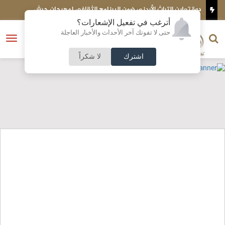
 الثقافي لمهرجان جرش
رسميا .. تطبيق الفار في منافسات الكرة الأردنية
أترغب في تفعيل الإشعارات؟
الناشر و رئيس التحرير
حتى لا تفوتك آخر الأحداث والأخبار العاجلة
النسخة الكاملة
فتح
نشأت الحلبي
القائمة
اشترك
لا شكراً