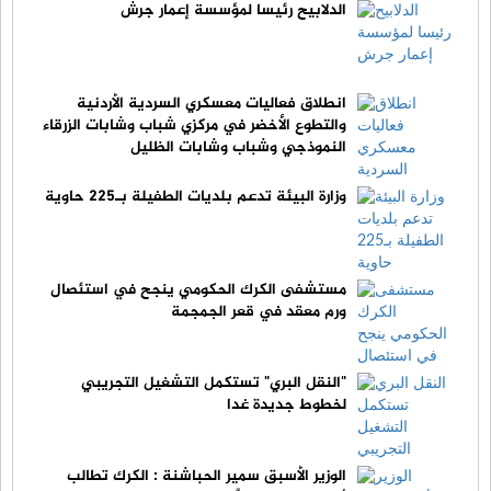
الدلابيح رئيسا لمؤسسة إعمار جرش
انطلاق فعاليات معسكري السردية الأردنية
والتطوع الأخضر في مركزي شباب وشابات الزرقاء
النموذجي وشباب وشابات الظليل
وزارة البيئة تدعم بلديات الطفيلة بـ225 حاوية
مستشفى الكرك الحكومي ينجح في استئصال
ورم معقد في قعر الجمجمة
"النقل البري" تستكمل التشغيل التجريبي
لخطوط جديدة غدا
الوزير الأسبق سمير الحباشنة : الكرك تطالب