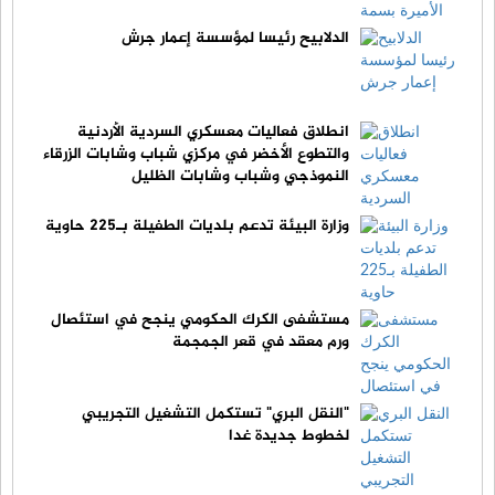
الدلابيح رئيسا لمؤسسة إعمار جرش
انطلاق فعاليات معسكري السردية الأردنية
والتطوع الأخضر في مركزي شباب وشابات الزرقاء
النموذجي وشباب وشابات الظليل
وزارة البيئة تدعم بلديات الطفيلة بـ225 حاوية
مستشفى الكرك الحكومي ينجح في استئصال
ورم معقد في قعر الجمجمة
"النقل البري" تستكمل التشغيل التجريبي
لخطوط جديدة غدا