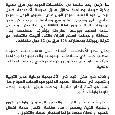
نبأ الأردن -
بعد سلسة من المُنافسات القوية بين فرق محلية
واخرة عربية وعالمية ،حقق فريق مدرسة أكاديمية خليل
الرحمن فرع العقبة المركز الأول على مستوى الأردن والمركز
الثاني على مستوى العالم في مسابقة أولومبياد كرة قدم
الروبوتات RFO بفريق NANO KAA مع الطالبين المبدعين
أسامة اسعيد ويوسف الطراونة بإشراف المهندسة بنان
الحوارثة والمعلمة إسلام الفران والتي أُقيمت بالتعاون مع
شركة روبوتنا، وبمشاركة ١٠٤ فرق من ١٢ دول مختلفة .
وقال مدير الأكاديمية الأستاذ أيمن شعث نثبت حضورنا
المهيب دوماً في مسابقات الروبوتات والتكنولوجيا ونحافظ
عامًا بعد عام على تحقيق مراكز متقدمة في مختلف المجالات
الرقمية.
واضاف في حفل أقيم في الأكاديمية برعاية مدير التربية
والتعليم في محافظة العقبة الدكتور عبدالوهاب الحجاج هذا
الفوز هو ثمرة إبداع طلابنا، وجهود فريق التدريب، ودعم
إدارتنا وأولياء الأمور.
وشكر شعث مدير التربية والحضور المعلمين واولياء الامور
والطلبة الذين يسهمون في صناعة الانجاز خدمة لقطاع
التعليم والوطن عموما مؤكدا استمرار العطاء والتفوق .