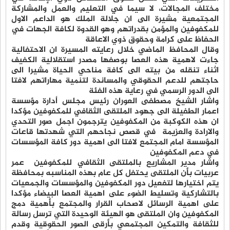
مختلف المجالات، لا سيما في التعليم والعمل والمشاركة
المجتمعية مشيرة الى ان جلالة الملك هو الداعم الاول
للمكفوفين والمؤمن بقدراتهم وهو القدوة لكافة الجهات في
الحفاظ على كرامة وحقوق ذوي الاعاقة
وقال المحافظ الماضي خلال رعايته المسيرة ان الاحتفالية
جاءت لاهمية هذه العصا بوصفها مصدر استقلالية الكفيف
اثناء تنقله من بيته الى كافة مناحي الحياة مشيرا الى
حاجتهم للدعم الحقوقي والمساندة لتنمية مهاراتهم لافتا
الى الدور الرسمي في رعاية هذه الفئة
واشار الشيخ مصطفى العوران رئيس مجلس أدارة مؤسسة
اعمار الطفيلة الى جهود الملتقى الثقافي للمكفوفين مؤكدا
ان هذه الكوكبة من المكفوفين يترجمون اجمل صور التحدي
والارادة والعزيمة في قصص نجاحهم التي شهدتها قاعات
المؤسسة امام المجتمع لافتا الى اهمية دور كافة المؤسسات
في دعم المكفوفين
واشار مدير المشاريع بالملتقى الثقافي للمكفوفين عمر
عربيات بأن الملتقى يحتفل كل عام بهذه المناسبه بمحافظة
يتم اختيارها لتفعيل دور المكفوفين والمؤسسات والجمعيات
بالتشاركية وتسليط الضوء على اهمية العصا البيضاء مؤكدا
على اهمية الرسائل لاصحاب القرار والمجتمع بأهمية دمج
المكفوفين وان الملتقى هو الهيئة الوحيدة التي ترسل رسالة
للثقافة والتمكين المجتمعي بأرقى الصور الحقوقية وقدم