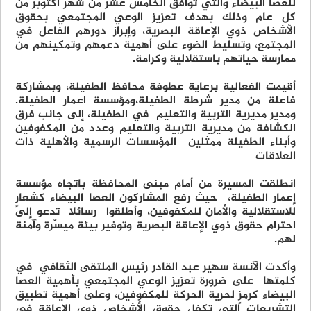
للعصا البيضاء والتي توافق الخامس عشر من شهر أكتوبر من
كل عام وذلك بهدف تعزيز الوعي المجتمعي بحقوق
الأشخاص ذوي الإعاقة البصرية، وإبراز دورهم الفاعل في
المجتمع، وتسليط الضوء على أهمية دعمهم وتمكينهم من
ممارسة حياتهم باستقلالية وكرامة.
أقيمت الفعالية برعاية عطوفة محافظ الطفيلة، وبمشاركة
فاعلة من مدير شرطة الطفيلة،ومؤسسة اعمار الطفيلة.
ومدير مديرية التربية والتعليم في الطفيلة، إلى جانب فرق
الكشافة من مديرية التربية والتعليم وعدد من المكفوفين
وأبناء الطفيلة ممثلين المؤسسات الرسمية والأهلية ذات
العلاقات
انطلقت المسيرة من أمام مبنى المحافظة باتجاه مؤسسة
إعمار الطفيلة، حيث رفع المشاركون العصا البيضاء كشعارٍ
للاستقلالية والأمان للمكفوفين، وأطلقوا رسائلا تدعو إلى
احترام حقوق ذوي الإعاقة البصرية وتوفير بيئة ميسّرة وآمنة
لهم.
وأكدت الآنسة سهير عبد القادر رئيس الملتقى الثقافي في
كلمتها على ضرورة تعزيز الوعي المجتمعي بأهمية العصا
البيضاء كرمزٍ لحرية الحركة للمكفوفين، وعلى أهمية تطبيق
التشريعات التي تكفل حقوق الأشخاص ذوي الإعاقة في