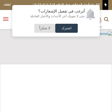
ية للمكتبات
تصادم مركبتي شحن على الطريق الصحراوي
أترغب في تفعيل الإشعارات؟
الناشر و رئيس التحرير
حتى لا تفوتك آخر الأحداث والأخبار العاجلة
النسخة الكاملة
فتح
نشأت الحلبي
القائمة
اشترك
لا شكراً