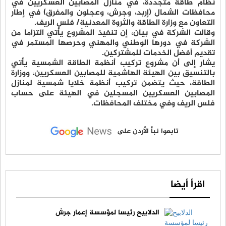
نظام طاقة متجددة، في منازل المصابين العسكريين في
محافظات الشمال (إربد، وجرش، وعجلون والمفرق) في إطار
التعاون مع وزارة الطاقة والثروة المعدنية/ فلس الريف.
وقالت الشركة في بيان، إن تنفيذ المشروع يأتي التزاما من
الشركة في دورها الوطني والمهني وحرصها المستمر في
تقديم أفضل الخدمات للمشتركين.
يشار إلى أن مشروع تركيب أنظمة الطاقة الشمسية يأتي
بالتنسيق بين الهيئة الهاشمية للمصابين العسكريين، ووزارة
الطاقة، حيث يتضمن تركيب أنظمة خلايا شمسية لمنازل
المصابين العسكريين المسجلين في الهيئة على حساب
فلس الريف وفي مختلف المحافظات.
تابعوا نبأ الأردن على
اقرأ أيضا
الدلابيح رئيسا لمؤسسة إعمار جرش