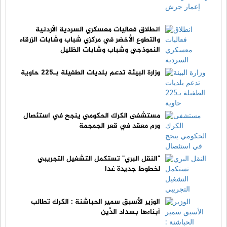
انطلاق فعاليات معسكري السردية الأردنية
والتطوع الأخضر في مركزي شباب وشابات الزرقاء
النموذجي وشباب وشابات الظليل
وزارة البيئة تدعم بلديات الطفيلة بـ225 حاوية
مستشفى الكرك الحكومي ينجح في استئصال
ورم معقد في قعر الجمجمة
"النقل البري" تستكمل التشغيل التجريبي
لخطوط جديدة غدا
الوزير الأسبق سمير الحباشنة : الكرك تطالب
أبناءها بسداد الدَّين