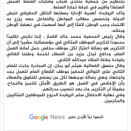
بتنظيم من جمعية منتدى شباب وشابات السلط (شمس
السلط) وأقيم في غرفة تجارة السلط .
وأكد الروابدة، أهمية الإدارة بصفتها الناقل الحقيقي لنبض
الدولة وتحسس مطالب المواطن والتفاعل معه يزرع به
الانتماء وحب الوطن، لافتًا إلى أنها أسهمت في نهضة الوطن
وبنائه.
وقال رئيس الجمعية محمد خالد القماز ، إننا نكرس تقليدًا
محمودًا لتكريم الموظف المثالي في مؤسساتنا، مشيرًا إلى أن
التكريم هو رسالة اعتزاز لكل موظف مخلص حمل أمانة العمل
العام، ودافع لبذل مزيد من العطاء لخدمة وطننا الغالي
بقيادة جلالة الملك عبدالله الثاني.
وقال منسق الفعالية هيثم أبو رمان، إن المبادرة جاءت للعام
الثاني على التوالي لتحفيز موظف القطاع العام للعمل بجد
واجتهاد وهي رسالة نوجهها لكل من يسعى للتفوق والعطاء
بأن الإخلاص في العمل هو الطريق الأمثل للتميز والنجاح،
مضيفًا أن التكريم جاء بعد تنسيب مدرائهم.
وفي نهاية الاحتفال سلم الروابدة الدروع للموظفين المثاليين
والمكرمين.
تابعوا نبأ الأردن على