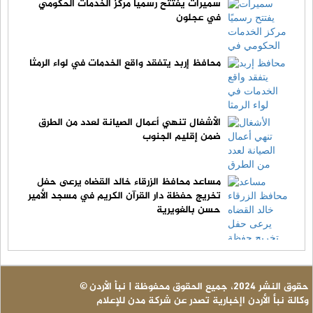
سميرات يفتتح رسميًا مركز الخدمات الحكومي
في عجلون
محافظ إربد يتفقد واقع الخدمات في لواء الرمثا
الأشغال تنهي أعمال الصيانة لعدد من الطرق
ضمن إقليم الجنوب
مساعد محافظ الزرقاء خالد القضاه يرعى حفل
تخريج حفظة دار القرآن الكريم في مسجد الأمير
حسن بالغويرية
© حقوق النشر 2024، جميع الحقوق محفوظة | نبأ الأردن
وكالة نبأ الأردن اإخبارية تصدر عن شركة مدن للإعلام