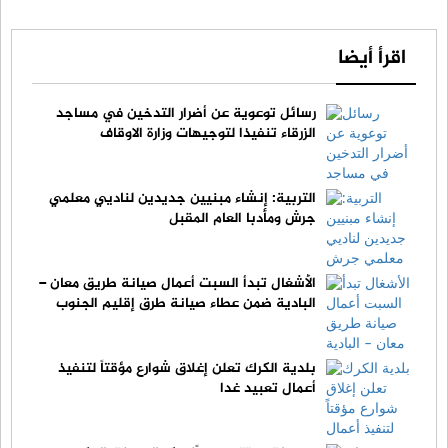
اقرأ أيضا
رسائل توعوية عن أضرار التدخين في مساجد
الزرقاء تنفيذا لتوجيهات وزارة الاوقاف
التربية: إنشاء مبنيين جديدين لناديي معلمي
جرش ومأدبا العام المقبل
الأشغال تبدأ السبت أعمال صيانة طريق معان –
البادية ضمن عطاء صيانة طرق إقليم الجنوب
بلدية الكرك تعلن إغلاق شوارع مؤقتاً لتنفيذ
أعمال تعبيد غدا