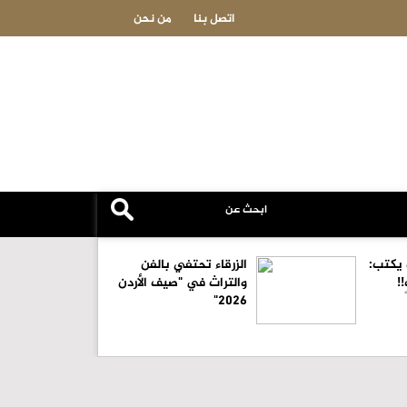
ندوة بعنوان "المفرق .. عروس البادية ودورها في
اتصل بنا
من نحن
 يكتب:
الزرقاء تحتفي بالفن
!
والتراث في "صيف الأردن
2026"