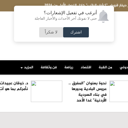
الإعصار دولفين يضرب أوكيناوا باليابان والصين تستعد لوصوله
أترغب في تفعيل الإشعارات؟
حتى لا تفوتك آخر الأحداث والأخبار العاجلة
اشترك
لا شكراً
دولي
من القبة
اقتصاد
رياضة
فن وثقافة
المزيد
ندوة بعنوان "المفرق ..
د. ذوقان عبيدات
عروس البادية ودورها
نأمركم بما هو آتٍ!
في بناء السردية
الأردنية" غدا الأحد