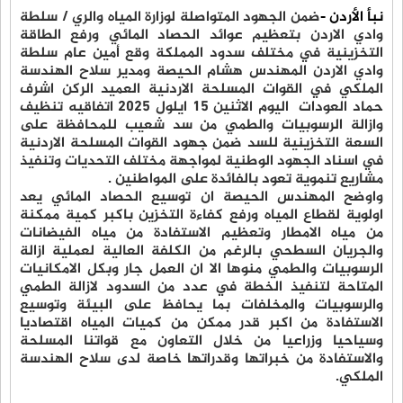
نبأ الأردن -
ضمن الجهود المتواصلة لوزارة المياه والري / سلطة
وادي الاردن بتعظيم عوائد الحصاد المائي ورفع الطاقة
التخزينية في مختلف سدود المملكة وقع أمين عام سلطة
وادي الاردن المهندس هشام الحيصة ومدير سلاح الهندسة
الملكي في القوات المسلحة الاردنية العميد الركن اشرف
حماد العودات اليوم الاثنين ١٥ ايلول ٢٠٢٥ اتفاقيه تنظيف
وازالة الرسوبيات والطمي من سد شعيب للمحافظة على
السعة التخزينية للسد ضمن جهود القوات المسلحة الاردنية
في اسناد الجهود الوطنية لمواجهة مختلف التحديات وتنفيذ
مشاريع تنموية تعود بالفائدة على المواطنين .
واوضح المهندس الحيصة ان توسيع الحصاد المائي يعد
اولوية لقطاع المياه ورفع كفاءة التخزين باكبر كمية ممكنة
من مياه الامطار وتعظيم الاستفادة من مياه الفيضانات
والجريان السطحي بالرغم من الكلفة العالية لعملية ازالة
الرسوبيات والطمي منوها الا ان العمل جار وبكل الامكانيات
المتاحة لتنفيذ الخطة في عدد من السدود لازالة الطمي
والرسوبيات والمخلفات بما يحافظ على البيئة وتوسيع
الاستفادة من اكبر قدر ممكن من كميات المياه اقتصاديا
وسياحيا وزراعيا من خلال التعاون مع قواتنا المسلحة
والاستفادة من خبراتها وقدراتها خاصة لدى سلاح الهندسة
الملكي.