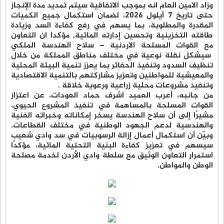
وزاد الامين العام انه بموجب الاتفاقية سيتم تمديد مدة الإنجاز
حتى تاريخ 7 أيلول 2026، لضمان استكمال جميع الكميات
المقدرة والمطلوبة، بما يسهم في رفع كفاءة السد وزيادة
طاقته التخزينية وتحسين إدارته المائية, مؤكدا ان التعاون
مع القوات المسلحة الاردنية – سلاح الهندسة الملكي
سيشكل نقلة نوعية في مختلف مناطق المملكة من خلال
تنظيف السدود وتنفيذ الحفائر بما يعزز تنمية البيئة المحلية
والمعيشية للمواطنين وتعزيز مشاركتهم بالتنمية الاقتصادية
وتنفيذ مشروعات محلية زراعية ورعوية خلاقة .
من جانبه، أعرب العميد اشرف حماد العودات، عن اعتزاز
القوات المسلحة بالمساهمة في تنفيذ المشروع الحيوي،
مشيرًا إلى أن سلاح الهندسة يسخر إمكاناته وخبراته الفنية
والهندسية لدعم الجهود الوطنية في مختلف القطاعات.
وبيّن أن استكمال أعمال إزالة الرسوبيات في سد وادي شعيب
سيسهم في تعزيز كفاءة البنية التحتية المائية، مؤكدًا
استمرار التعاون الوثيق مع سلطة وادي الأردن لخدمة مصلحة
الوطن والمواطن.