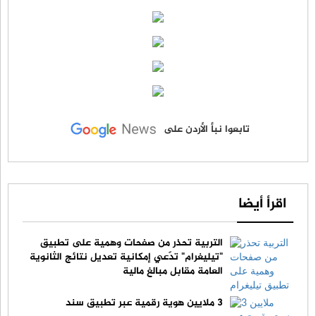
تابعوا نبأ الأردن على
اقرأ أيضا
التربية تحذر من صفحات وهمية على تطبيق
"تيليغرام" تدّعي إمكانية تعديل نتائج الثانوية
العامة مقابل مبالغ مالية
3 ملايين هوية رقمية عبر تطبيق سند