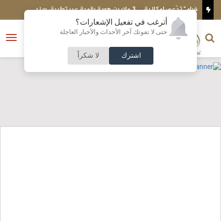
مكانية
3 ملايين هوية رقمية عبر تطبيق سند
أترغب في تفعيل الإشعارات؟
الناشر و رئيس التحرير
حتى لا تفوتك آخر الأحداث والأخبار العاجلة
النسخة الكاملة
فتح
نشأت الحلبي
القائمة
اشترك
لا شكراً