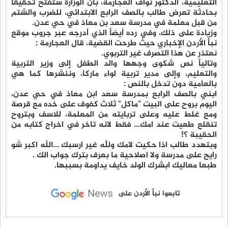
التعليمية، الدكتور نواف العجارمة، بأن الوزارة ستفتح تحقيقاً
بحادثة تعرض طالب بالصف الرابع الابتدائي، للضرب والشتم
من قبل معلمة في مدرسة سعد بن معاذ في حي عدن.
وزيادة على ذلك، وفي رده أيضاً الذي أدرجه عبر جروب موقع
نبأ الأردن الإخباري حيث طرحت القضية، قال العجارمة :
نعتذر عن هذا التصرف غير التربوي.
وتالياً نص شكوى وجهها والد الطفل إلى وزير التربية
والتعليم، وإلى مدير تربية لواء ماركا، وننشرها كما هي
بالعامية دون تدخل بالنص :
ابني بالصف الرابع بمدرسة سعد ابن معاذ في حي عدن،
اليوم بروح على البيت "ماكل" ثلاث كفوف على خده مع قرصة
ومع غلط عليه وعلى تربايته من المعلمة، للاسف وبتروح
تنقلع طعيت عند امك... فقط لانه تاخر في اخراج كتابه من
الحقيبة ؟!
وبتهدد طالب اذا حكيت لامك ولله غير ارسبك ...الله اكبر شو
رايح على مدرسة ولا اصلاحية ما بعرف بترك جواب الك .
طبعا معاليك ابشرك الولد خايف يداومة بسببها.
تابعوا نبأ الأردن على