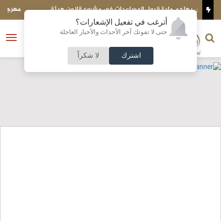
روع قانون هيئة
مهرجان صيف تلفريك عجلون 2026 ينطلق الخميس المقبل
أترغب في تفعيل الإشعارات؟
الناشر و رئيس التحرير
حتى لا تفوتك آخر الأحداث والأخبار العاجلة
النسخة الكاملة
فتح
نشأت الحلبي
القائمة
اشترك
لا شكراً