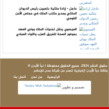
عاجل - إرادة ملكية بتعيين رئيس الديوان
الملكي ومدير مكتب الملك في مجلس الأمن
القومي
العيسوي ينقل تمنيات الملك وولي العهد
بموفور الصحة للفريق العزب واللواء العبادي
© حقوق النشر 2024، جميع الحقوق محفوظة | نبأ الأردن
وكالة نبأ الأردن اإخبارية تصدر عن شركة مدن للإعلام
الرئيسية
من نحن
اتصل بنا
تصميم و تطوير