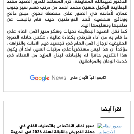
الدكتور عبيدالله المعايطة، كرم المساعد للمرور العميد مهند
البطاينة الوكيل حسين محمد احمد من مرتب قسم سير جنوب
عمان، لأمانته في العثور على محفظة تحوي مبلغ مالي
ووثائق شخصية لأحد المواطنين حيث قام بالبحث عن
صاحبها وتسليمها اليه.
كما نقل العميد البطاينة تحيات وشكر مدير الامن العام على
ما قام به من أداء شرطي بكفاءة عالية ، عكس خلاله الصورة
الحقيقية لرجال الامن العام في تجسيد قيم الامانة والنزاهة ،
مؤكداً ان هذا ليس مستغرباً على مرتبات السير، آملا أن يكون
هذا التكريم حافزا له ولزملائه لبذل المزيد من العطاء في
خدمة الوطن والمواطنين
تابعوا نبأ الأردن على
اقرأ أيضا
صدور نظام الاختصاص والتصنيف الفني في
مهنة التمريض والقبالة لسنة 2026 في الجريدة