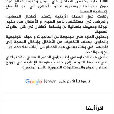
1000 طرد مخصص للأطفال في شمال وجنوب قطاع غزة،
ضمن جهودها المستمرة لدعم الأهالي في ظل الأوضاع
الإنسانية الصعبة.
وقامت فرق الحملة الأردنية بتفقد الأطفال المصابين
والمرضى في مستشفى ناصر الطبي و الأطفال في مخيم
البركة ومحيطه بفعالية لن ينساها الأطفال في ظل الظروف
الصعبة.
ويحتوي الطرد على مجموعة من الحاجيات والمواد الترفيهية
والحلوى، بهدف التخفيف عن الأطفال وإدخال البهجة إلى
قلوبهم، في وقت يعاني فيه القطاع من أزمات متلاحقة جرّاء
الحرب والحصار.
وتأتي هذه الخطوة في إطار برامج الدعم النفسي والاجتماعي
التي تنفذها الحملة، إلى جانب جهودها الإغاثية في توزيع
الغذاء والدواء والمستلزمات الضرورية للأسر المتضررة.
تابعوا نبأ الأردن على
اقرأ أيضا