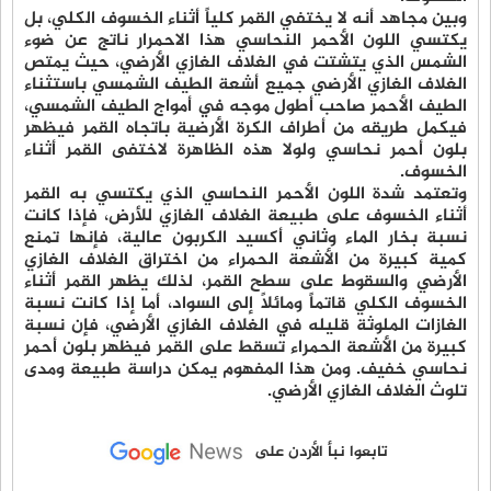
وبين مجاهد أنه لا يختفي القمر كلياً أثناء الخسوف الكلي، بل
يكتسي اللون الأحمر النحاسي هذا الاحمرار ناتج عن ضوء
الشمس الذي يتشتت في الغلاف الغازي الأرضي، حيث يمتص
الغلاف الغازي الأرضي جميع أشعة الطيف الشمسي باستثناء
الطيف الأحمر صاحب أطول موجه في أمواج الطيف الشمسي،
فيكمل طريقه من أطراف الكرة الأرضية باتجاه القمر فيظهر
بلون أحمر نحاسي ولولا هذه الظاهرة لاختفى القمر أثناء
الخسوف.
وتعتمد شدة اللون الأحمر النحاسي الذي يكتسي به القمر
أثناء الخسوف على طبيعة الغلاف الغازي للأرض، فإذا كانت
نسبة بخار الماء وثاني أكسيد الكربون عالية، فإنها تمنع
كمية كبيرة من الأشعة الحمراء من اختراق الغلاف الغازي
الأرضي والسقوط على سطح القمر، لذلك يظهر القمر أثناء
الخسوف الكلي قاتماً ومائلاً إلى السواد، أما إذا كانت نسبة
الغازات الملوثة قليله في الغلاف الغازي الأرضي، فإن نسبة
كبيرة من الأشعة الحمراء تسقط على القمر فيظهر بلون أحمر
نحاسي خفيف. ومن هذا المفهوم يمكن دراسة طبيعة ومدى
تلوث الغلاف الغازي الأرضي.
تابعوا نبأ الأردن على