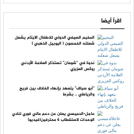
اقرأ أيضا
المخيم الصيفي الدولي للاطفال الايتام يشعل
شعلته الخمسون ( اليوبيل الذهبي )
ندوة في "شومان" تستذكر العلامة الأردني
روكس العزيزي
"أبو سياف" يتعهد بإنهاء الخلاف بين فريج
والرياطي .. بشرط
عاجل-الدميسي يعلن عن دعم مالي فوري لنادي
الوحدات لاستقطاب 4 محترفين(فيديو)