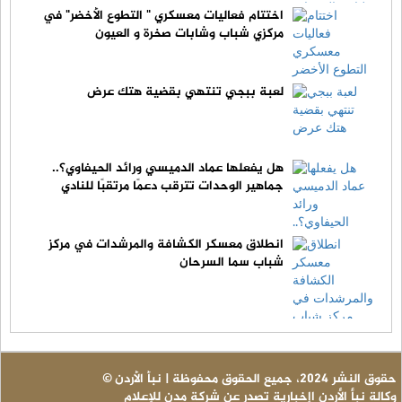
اختتام فعاليات معسكري " التطوع الأخضر" في
مركزي شباب وشابات صخرة و العيون
لعبة ببجي تنتهي بقضية هتك عرض
هل يفعلها عماد الدميسي ورائد الحيفاوي؟..
جماهير الوحدات تترقب دعمًا مرتقبًا للنادي
انطلاق معسكر الكشافة والمرشدات في مركز
شباب سما السرحان
© حقوق النشر 2024، جميع الحقوق محفوظة | نبأ الأردن
وكالة نبأ الأردن اإخبارية تصدر عن شركة مدن للإعلام