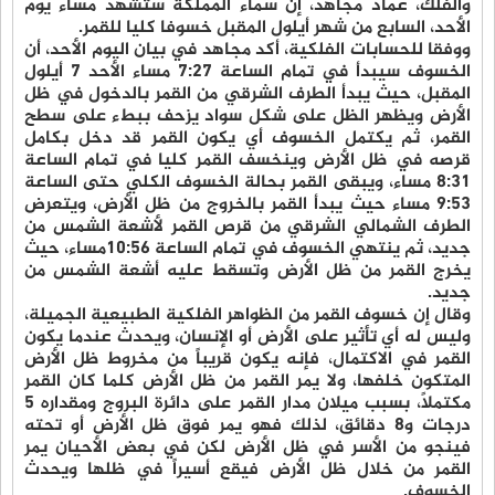
والفلك، عماد مجاهد، إن سماء المملكة ستشهد مساء يوم
الأحد، السابع من شهر أيلول المقبل خسوفا كليا للقمر.
ووفقا للحسابات الفلكية، أكد مجاهد في بيان اليوم الأحد، أن
الخسوف سيبدأ في تمام الساعة 7:27 مساء الأحد 7 أيلول
المقبل، حيث يبدأ الطرف الشرقي من القمر بالدخول في ظل
الأرض ويظهر الظل على شكل سواد يزحف ببطء على سطح
القمر، ثم يكتمل الخسوف أي يكون القمر قد دخل بكامل
قرصه في ظل الأرض وينخسف القمر كليا في تمام الساعة
8:31 مساء، ويبقى القمر بحالة الخسوف الكلي حتى الساعة
9:53 مساء حيث يبدأ القمر بالخروج من ظل الأرض، ويتعرض
الطرف الشمالي الشرقي من قرص القمر لأشعة الشمس من
جديد، ثم ينتهي الخسوف في تمام الساعة 10:56مساء، حيث
يخرج القمر من ظل الأرض وتسقط عليه أشعة الشمس من
جديد.
وقال إن خسوف القمر من الظواهر الفلكية الطبيعية الجميلة،
وليس له أي تأثير على الأرض أو الإنسان، ويحدث عندما يكون
القمر في الاكتمال، فإنه يكون قريباً من مخروط ظل الأرض
المتكون خلفها، ولا يمر القمر من ظل الأرض كلما كان القمر
مكتملاً، بسبب ميلان مدار القمر على دائرة البروج ومقداره 5
درجات و8 دقائق، لذلك فهو يمر فوق ظل الأرض أو تحته
فينجو من الأسر في ظل الأرض لكن في بعض الأحيان يمر
القمر من خلال ظل الأرض فيقع أسيراً في ظلها ويحدث
الخسوف.