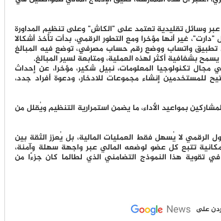
ر عبر وسائل تقليدية تعتمد على "الكاش" وعلى تنظيم المداورة
ارت"، غير أنها مؤخرا ومع التطور الرقمي، بدأت تأخذ أشكالا
تطبيق واتساب ووضع رقم حساب مصرفي، توضع فيه المبالغ
سمح بشفافية أكثر لهذه العملية، ومتابعة لسير المبالغ.
 مجال تكنولوجيا المعلومات، نبيل شكير، مؤخرا، عن إحداث
يح للمستخدمين إنشاء مجموعات للادخار، ودعوة أفراد جدد،
مشاركين بمواعيد الأداء، ما يضمن استمرارية التنظيم ويُقلل من
ل الرقمي لا يُسهل فقط العمليات المالية، بل يُعزز الثقة بين
وإمكانية تتبع كل عضو لوضعه المالي عبر واجهة سهلة وآمنة،
ي تقوية هذا النموذج التضامني الذي لطالما كان جزءًا من
لأردن على