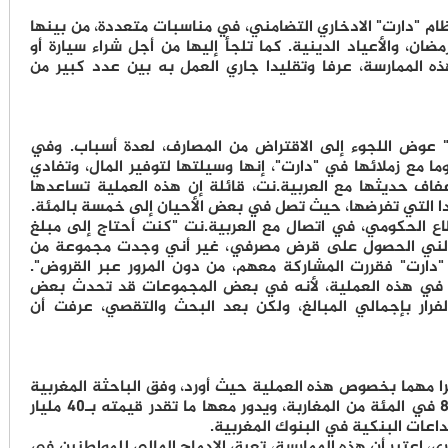
لنظام "دارت" الادخاري التضامني، في مناسبات متعددة، من بينها
ضان، والأعياد الدينية. كما تلجأ إليها من أجل شراء سيارة أو
 الممارسة، عرفا وتقليدا جاري العمل به بين عدد كبير من
" عوض اللجوء إلى الاقتراض من المصارف، لعدة أسباب. وفي
مع زملائها في "دارت"، إنها وسيلتها لتوفير المال، وتفادي
عفاف حديثها مع العربية.نت، قائلة إن هذه العملية تساعدها
ا التي تفرضها، حيث تصل في بعض الأحيان إلى خمسة بالمئة.
 الحكومي، في اتصال مع العربية.نت "كنت أحتاج إلى مبلغ
يخولني الحصول على قرض مصرفي، غير أني وجدت مجموعة من
دارت" فقررت المشاركة معهم، من دون المرور عبر القروض".
ة في هذه العملية، لأنه في بعض المجموعات قد تحدث بعض
لفرار بإجمالي المبالغ، ولكن بعد البحث والتقصي، عرفت أن
را مهما بخصوص هذه العملية حيث أورد، وفق الباحثة المغربية
الإيطالية مريم ظهير، أن دارت تضم حوالي 88 في المئة من المغاربة، ويدور معها ما تقدر قيمته بـ40 مليار
ي، اعتبر أن هذه الممارسة، تعيق الإدماج المالي للمواطنين في