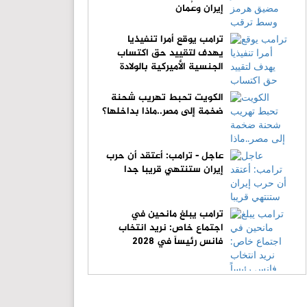
إيران وعُمان
ترامب يوقع أمرا تنفيذيا
يهدف لتقييد حق اكتساب
الجنسية الأميركية بالولادة
الكويت تحبط تهريب شحنة
ضخمة إلى مصر..ماذا بداخلها؟
عاجل - ترامب: أعتقد أن حرب
إيران ستنتهي قريبا جدا
ترامب يبلغ مانحين في
اجتماع خاص: نريد انتخاب
فانس رئيساً في 2028