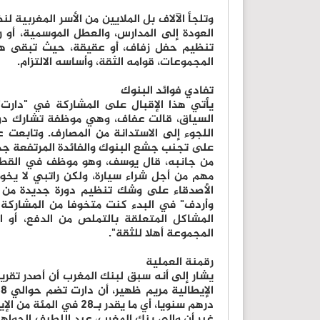
وتلجأ الآلاف بل الملايين من الأسر المغربية 
العودة إلى المدارس، والعطل الموسمية، أو رم
تنظيم حفل زفاف، أو عقيقة، حيث تبقى هذه
المجموعات، قوامه الثقة، وأساسه الالتزام.
تفادي فوائد البنوك
يأتي هذا الإقبال على المشاركة في "دارت
السياق، قالت عفاف، وهي موظفة تشارك دوما 
اللجوء إلى الاستدانة من المصارف. وتابعت 
على تجنب جشع البنوك والفائدة المرتفعة جد
من جانبه، قال يوسف، وهو موظف في القطاع
مهم من أجل شراء سيارة، ولكن راتبي لا 
الأصدقاء على وشك تنظيم دورة جديدة من "
وأردف" في البدء كنت متخوفا من المشارك
المشاكل المتعلقة بالتملص من الدفع، أو ا
المجموعة أهلا للثقة".
رقمنة العملية
يشار إلى أنه سبق لبنك المغرب أن أصدر تقري
درهم سنويا، أي ما يقدر بـ28 في المئة من الإيداعات البنكية في البنوك المغربية.
غير أن والي بنك المغرب، عبد اللطيف الجواهر