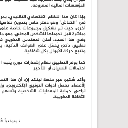
المؤسسات المالية المعروفة.
وإذا كان هذا النظام الاقتصادي التقليدي، يم
في "الكناش" وهو دفتر خاص بتدوين تفاصيل "د
أخرى، حيث تم تشكيل مجموعات خاصة على 
مباشرة قبل تحويلها للشخص المعني، وهو ما ي
وفي هذا الصدد، أعلن المهندس المغربي في
تطبيق ذكي يُحمّل على الهواتف الذكية، يت
وتتبع حركة الأموال بكل شفافية.
كما يوفر التطبيق نظام إشعارات دوري يُنبه ال
احتمالات النسيان أو التأخير.
وأكد شكير، عبر منصة لينكد إن، أن هذا التحو
الأعضاء، بفضل أدوات التوثيق الإلكتروني، 
تُراعي حماية المعطيات الشخصية وتُسهم ف
الثقافة المغربية.
تابعوا نبأ ا