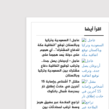
اقرأ أيضا
عاجل | السعودية وتركيا
وباكستان توقع "اتفاقية مكة
للدفاع المشترك".. أي هجوم
على دولة يُعد هجوماً على
الجميع
عاجل - أردوغان يصل جدة..
وترقب توقيع اتفاقية دفاع
مشترك بين السعودية وتركيا
وباكستان
مقتل 7 أشخاص وإصابة 15
آخرين في حادث إطلاق نار
بمدرسة شمال بانكوك
تراجع الملاحة عبر مضيق هرمز
وسط ترقب لمحادثات بين