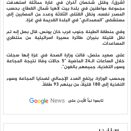
(شرق)، وقتل شخصان آخران في غارة مماثلة استهدفت
مجموعة مواطنين في بلدة بيت لاهيا شمال القطاع، بحسب
المصدر نفسه. ونقل القتلى الثلاثة وعدد من المصابين إلى
مستشفى "المعمداني" في البلدة القديمة في غزة.
وفي منطقة الطينة جنوب غرب خان يونس، قال بصل إنه تم
نقل قتيلة بنيران طائرة مسيرة اسرائيلية من منتظري
المساعدات.
على صعيد متصل، قالت وزارة الصحة في غزة إنها سجلت
خلال الساعات الـ24 الماضية "5 حالات وفاة نتيجة المجاعة
وسوء التغذية، جميعهم بالغون".
وبحسب الوزارة، يرتفع العدد الإجمالي لضحايا المجاعة وسوء
التغذية إلى 180 قتيلاً، من بينهم 93 طفلاً.
تابعوا نبأ الأردن على