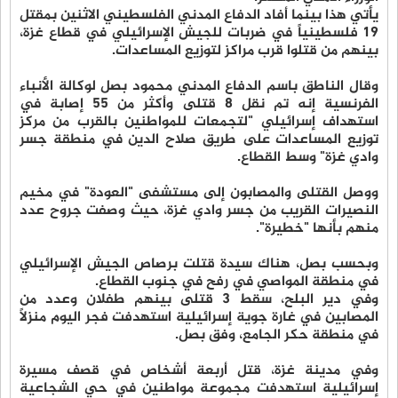
يأتي هذا بينما أفاد الدفاع المدني الفلسطيني الاثنين بمقتل
19 فلسطينياً في ضربات للجيش الإسرائيلي في قطاع غزة،
بينهم من قتلوا قرب مراكز لتوزيع المساعدات.
وقال الناطق باسم الدفاع المدني محمود بصل لوكالة الأنباء
الفرنسية إنه تم نقل 8 قتلى وأكثر من 55 إصابة في
استهداف إسرائيلي "لتجمعات للمواطنين بالقرب من مركز
توزيع المساعدات على طريق صلاح الدين في منطقة جسر
وادي غزة" وسط القطاع.
ووصل القتلى والمصابون إلى مستشفى "العودة" في مخيم
النصيرات القريب من جسر وادي غزة، حيث وصفت جروح عدد
منهم بأنها "خطيرة".
وبحسب بصل، هناك سيدة قتلت برصاص الجيش الإسرائيلي
في منطقة المواصي في رفح في جنوب القطاع.
وفي دير البلح، سقط 3 قتلى بينهم طفلان وعدد من
المصابين في غارة جوية إسرائيلية استهدفت فجر اليوم منزلاً
في منطقة حكر الجامع، وفق بصل.
وفي مدينة غزة، قتل أربعة أشخاص في قصف مسيرة
إسرائيلية استهدفت مجموعة مواطنين في حي الشجاعية