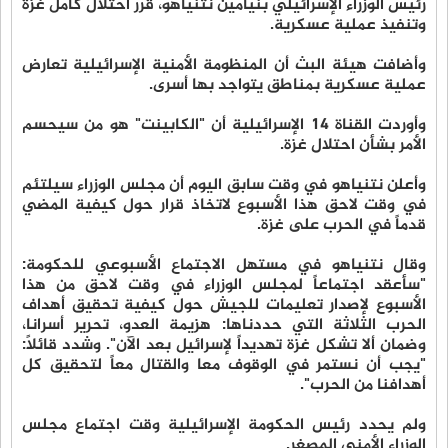
رئيس الوزراء الإسرائيلي بنيامين نتنياهو، قرر احتلال كامل غزة
وتنفيذ عملية عسكرية.
وأضافت هيئة البث أن المنظومة الأمنية الإسرائيلية تعارض
عملية عسكرية بمناطق يتواجد بها أسرى.
وأوردت القناة 14 الإسرائيلية أن "الكابينت" هو من سيحسم
الأمر بشأن احتلال غزة.
وأعلن نتنياهو في وقت سابق اليوم أن مجلس الوزراء سيلتئم
في وقت لاحق هذا الأسبوع لاتخاذ قرار حول كيفية المضي
قدماً في الحرب على غزة.
وقال نتنياهو في مستهل الاجتماع الأسبوعي للحكومة:
"سأعقد اجتماعاً لمجلس الوزراء في وقت لاحق من هذا
الأسبوع لإصدار تعليمات للجيش حول كيفية تحقيق أهداف
الحرب الثلاثة التي حددناها: هزيمة العدو، تحرير أسرانا،
وضمان ألا تشكل غزة تهديداً لإسرائيل بعد الآن". وشدد قائلاً:
"يجب أن نستمر في الوقوف معا والقتال معاً لتحقيق كل
أهدافنا من الحرب".
ولم يحدد رئيس الحكومة الإسرائيلية وقت اجتماع مجلس
الوزراء الأمني المصغر.