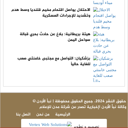
الاحتلال يواصل اقتحام مخيم قلنديا وسط هدم
وتشديد للإجراءات العسكرية
هيئة بريطانية: بلاغ عن حادث بحري قبالة
سواحل اليمن
بزشكيان: التواصل مع مجتبى خامنئي صعب
للغاية حالياً
© حقوق النشر 2024، جميع الحقوق محفوظة | نبأ الأردن
وكالة نبأ الأردن اإخبارية تصدر عن شركة مدن للإعلام
الرئيسية
من نحن
اتصل بنا
تصميم و تطوير