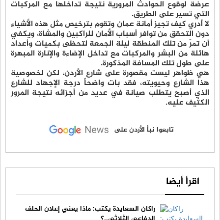
عرضة لوقوع الحوادث المرورية نتيجة تداخلها مع المركبات
التي تسير على الطريق.
لا أدري كيف تجيز أمانة عمان وتقوم بترخيص مثل هذه الأشياء
دون التحقق من توافر أسباب الأمان للراكبين والمشاة، ويكفي
أن تمرّ من تلك المنطقة ليلة الجمعة لتحظى بكميات وأعداد
هائلة من البشر والمركبات مع تداخل الإضاءة والإنارة المبهرة
على طول تلك المسافة المذكورة.
هي ظواهر ليست مقصورة على شارع الأردن، لكن لخصوصية
هذا الشارع وحيويته، فقد بات واضحاً درجة الإجهاد للشارع
الذي أصبح يتطلب صيانة في عديد من أجزائه نتيجة المرور
الكثيف عليه.
تابعوا نبأ الأردن على
اقرأ أيضا
راكان السعايدة يكتب: ماذا يعني إعلان الحلف
الدفاعي الثلاثي..؟