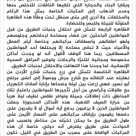
وبقايا البناء والحجارة التي تلقيها الناقلات للتخلص منها
وعدم الذهاب إلى المكبات الخاصة بمثل هذا الركام
والمخلفات. ولا أدري إلى متى سنظل تحت وطأة هذه الظاهرة
الملوّثة للبيئة وللبصر وللحضارة.
الظاهرة الرابعة تتمثل في احتلال جنبات الطريق من قبل
المواطنين الباحثين عن فضاء ومساحة لرحلاتهم وجلوسهم
ولهو اطفالهم واصطفاف مركباتهم وخاصة أيام العطل
والأعياد حيث لا تبقى مساحة إلا ويحتلها أحد المواطنين
المصطافين. ربما هنا أتوقف لأقول أنه لو وجدت أماكن
مخصوصة ومجانية للتنزّة والرحلات وتوفير المرافق الصحية
الإنسانية، لما وجدنا هذا التهافت والاحتلال لجنبات الطريق.
الظاهرة الخامسة تتمثل في زرع جنبات شارع الأردن من
نهايته عند التقائه مع شارع جرش ووصولاً إلى أعلى مرتفع
أبو نصير، فهي زرعت بين ليلةٍ وضحاها بإنارة أسلاك الكهرباء
مع طاولات وكراسي من أجل تأجيرها للمواطنين باعتبار تلك
المناطق ذات إطلالات جميلة وتوافر طقس لطيف ليلاً هرباً
من حرارة الصيف اللاهبة. هذه الأماكن المحجوزة جعلت
المواطنين الذين لا يرغبون بدفع أية أموال أو لا يقدرون على
دفعها يقومون بإيقاف مركباتهم على المسار الأيمن على
طول الطريق مع ما يمكن تخيّله من مخاطر وتسبب في
الحوادث على طريق يفترض أنه دولي، خاصة أن هذه
المركبات الواقفة على مسرب من الطريق في الليل، تكون