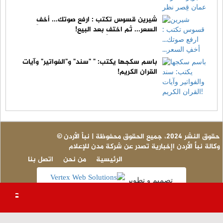
شيرين قسوس تكتب : ارفع صوتك... أخفِ
السعر... ثم اختفِ بعد البيع!
باسم سكجها يكتب: " "سند" و"الفواتير" وآيات
القران الكريم!
© حقوق النشر 2024، جميع الحقوق محفوظة | نبأ الأردن
وكالة نبأ الأردن اإخبارية تصدر عن شركة مدن للإعلام
الرئيسية
من نحن
اتصل بنا
تصميم و تطوير
عاجل 