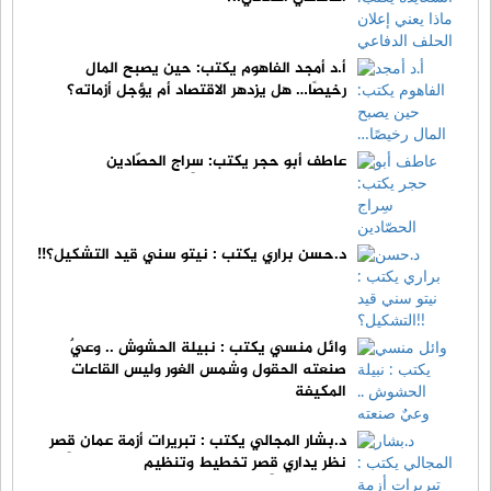
أ.د أمجد الفاهوم يكتب: حين يصبح المال
رخيصًا… هل يزدهر الاقتصاد أم يؤجل أزماته؟
عاطف أبو حجر يكتب: سِراج الحصّادين
د.حسن براري يكتب : نيتو سني قيد التشكيل؟!!
وائل منسي يكتب : نبيلة الحشوش .. وعيٌ
صنعته الحقول وشمس الغور وليس القاعات
المكيفة
د.بشار المجالي يكتب : تبريرات أزمة عمان قِصر
نظر يداري قِصر تخطيط وتنظيم