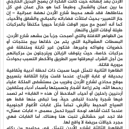
الأردن بعد إنشائه حيث كانت الفكرة أن يصبح البديل الخارجي
ما بين عمان والشمال. وطبعاً كما هو حال عمان في كل
مناطقها، فقد شهد محيط شارع الأردن نهضة عمرانية – إن
جاز التعبير- بحيث امتلأت فضاءاته بالمباني والشقق والأحياء،
كما أنه أصبح مع مرور الوقت شارعاً حيوياً مكتظاً بالمركبات
طيلة أوقات الليل والنهار.
من الظواهر اللافتة والتي أصبحت جزءاً من مشهد شارع الأردن،
البسطات العشوائية التي يتم من خلالها بيع منتجات أو
خضروات وفواكه وغيرها، فتكون غير ثابتة ومتنقلة في
مركبات خاصة، حيث يتوقف الزبائن ويترجلون من مركباتهم
من أجل الشراء، ليعرقلوا سير الطريق والأخطر التسبب بحوادث
مرورية قاتلة.
الظاهرة الثانية تتمثل فيما سميت ذات لحظة أدبية وثقافية
بحديقة او غابة الإبداع، عندما قامت وزارة الثقافة بتسييج
موقع محاذي لشارع الأردن وقريب من مستشفى الملكة علياء
رحمها الله، وتم زراعة أشجار وتسميتها بأسماء أدباء ومثقفين
أردنيين راحلين أو أحياء، الملاحظ أن هذه « الغابة» لم تصمد
فيها شجرة واحدة لتبقى حيةً، وما تبقى منها فقط هو
السياج المحيط بالأرض، تماماً مثل غابات الأغوار الجنوبية
عندما كنت أشاهد لوحة كبيرة تحمل مسمى « غابات عسّال»
فلا تجد غير حشائش تنبت هنا وهناك. أما الغابات فهي
مجرد خيالات مريضة لا واقع لها.
الظاهرة الثالثة لشارع الأردن تتمثل في مجاميع من ركام