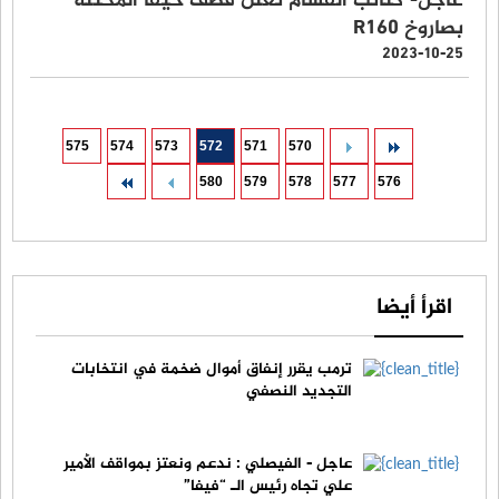
عاجل- كتائب القسام تعلن قصف حيفا المحتلة
بصاروخ R160
2023-10-25
575
574
573
572
571
570
580
579
578
577
576
اقرأ أيضا
ترمب يقرر إنفاق أموال ضخمة في انتخابات
التجديد النصفي
عاجل - الفيصلي : ندعم ونعتز بمواقف الأمير
علي تجاه رئيس الـ “فيفا”