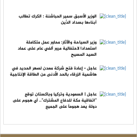
الوزير الأسبق سمير الحباشنة : الكرك تطالب
أبناءها بسداد الدَّين
وزير السياحة والآثار: محاور عمل متكاملة
استعدادا لاحتفالية مرور ألفي عام على عماد
السيد المسيح
عاجل - إعادة فتح شركة معدن لصهر الحديد في
هاشمية الزرقاء بالحد الأدنى من الطاقة الإنتاجية
عاجل | السعودية وتركيا وباكستان توقع
"اتفاقية مكة للدفاع المشترك".. أي هجوم على
دولة يُعد هجوماً على الجميع