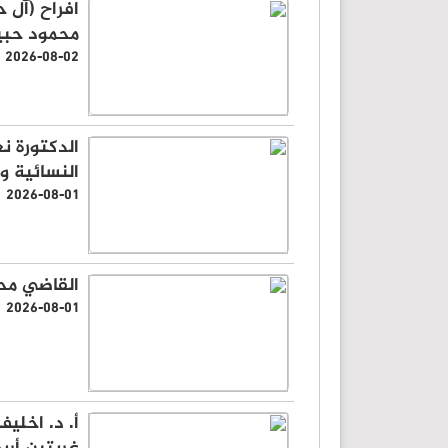
افراح (آل 
محمود حبي
2026-08-02
الدكتورة ن
النسائية وا
2026-08-01
القاضي محم
2026-08-01
أ. د. اخلي