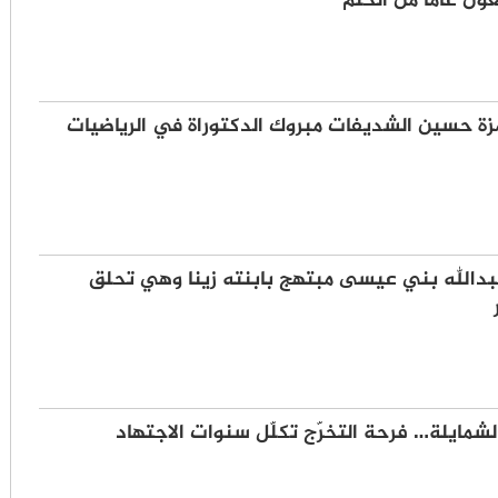
ون عامًا من الحلم
زة حسين الشديفات مبروك الدكتوراة في الرياضيات
دالله بني عيسى مبتهج بابنته زينا وهي تحلق
شمايلة… فرحة التخرّج تكلّل سنوات الاجتهاد