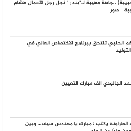
حبيبة) ..جاهة مهيبة لـ"بندر " نجل رجل الأعمال هشام
بة - صور
غم الحلبي تلتحق ببرنامج الاختصاص العالي في
لتوليد
د الجالودي الف مبارك التعيين
ف الطراونة يكتب : مبارك يا مهندس سيف… وبين