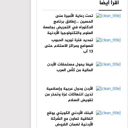
اقرأ أيضا
تحت رعاية الأميرة منى
الحسين …إطلاق برنامج
الدكتوراه في التمريض بجامعة
العلوم والتكنولوجيا الأردنية
تمديد فترة توريد الحبوب
للصوامع ومراكز الاستلام حتى
13 آب
فيفا يحول مستحقات الأردن
المالية من كأس العرب
الأردن ودول عربية وإسلامية
تدين انتهاكات غزة وتحذر من
تقويض السلام
البنك الأردني الكويتي يوقع
اتفاقية تعاون مع الشركة
الأردنية لضمان القروض