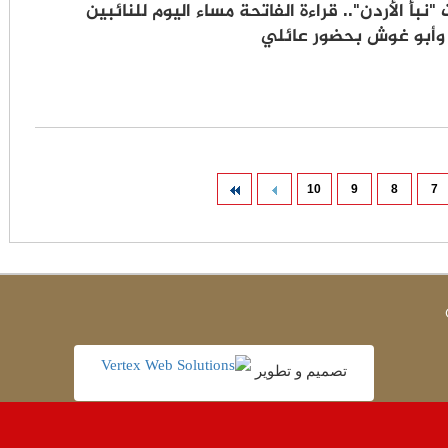
"نبأ الأردن".. قراءة الفاتحة مساء اليوم للنائبين
وأبو غوش بحضور عائلي
10
9
8
7
تصميم و تطوير