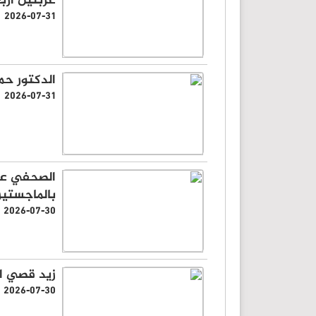
غربتين أربع
2026-07-31
الدكتور حم
2026-07-31
الصحفي عب
بالماجستير
2026-07-30
زيد قصي ال
2026-07-30