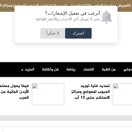
ة توريد الحبوب للصوامع ومراكز الاستلام حتى 13 آب
أترغب في تفعيل الإشعارات؟
حتى لا تفوتك آخر الأحداث والأخبار العاجلة
اشترك
لا شكراً
دولي
من القبة
اقتصاد
رياضة
فن وثقافة
المزيد
تمديد فترة توريد
فيفا يحول مستح
الحبوب للصوامع ومراكز
الأردن المالية من
الاستلام حتى 13 آب
العرب