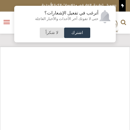
رسميا .. تطبيق الفار في منافسات الكرة الأردنية
ع
أترغب في تفعيل الإشعارات؟
الناشر و رئيس التحرير
حتى لا تفوتك آخر الأحداث والأخبار العاجلة
النسخة الكاملة
فتح
نشأت الحلبي
القائمة
اشترك
لا شكراً