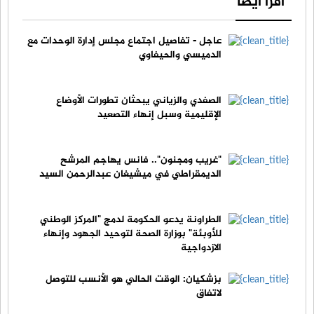
اقرأ أيضا
عاجل - تفاصيل اجتماع مجلس إدارة الوحدات مع
الدميسي والحيفاوي
الصفدي والزياني يبحثان تطورات الأوضاع
الإقليمية وسبل إنهاء التصعيد
"غريب ومجنون".. فانس يهاجم المرشح
الديمقراطي في ميشيغان عبدالرحمن السيد
الطراونة يدعو الحكومة لدمج "المركز الوطني
للأوبئة" بوزارة الصحة لتوحيد الجهود وإنهاء
الازدواجية
بزشكيان: الوقت الحالي هو الأنسب للتوصل
لاتفاق