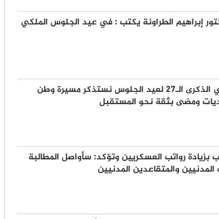
كتور إبراهيم الطراونة يكتب : في عيد الجلوس الملكي
المصري: في الذكرى الـ27 لعيد الجلوس نستذكر مسيرة وطن
ديات ومضى بثقة نحو المستقبل
ب بزيادة رواتب العسكريين وتؤكد: سأواصل المطالبة
 المدنيين والمتقاعدين المدنيين