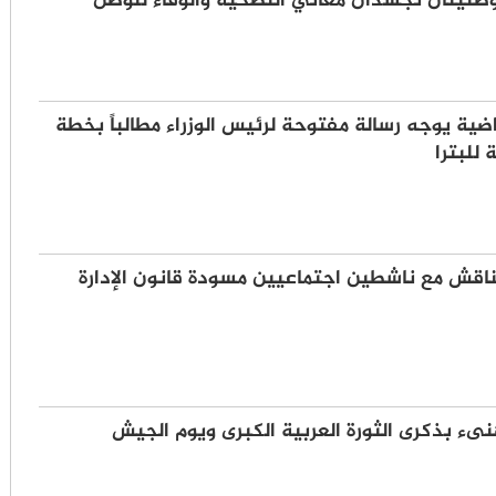
طنيتان تجسدان معاني التضحية والوفاء للوطن
واضية يوجه رسالة مفتوحة لرئيس الوزراء مطالباً بخطة
 للبترا
ناقش مع ناشطين اجتماعيين مسودة قانون الإدارة
ىء بذكرى الثورة العربية الكبرى ويوم الجيش