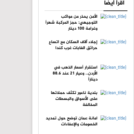
اقرأ أيضا
الأمن يحذر من مواكب
التوجيهي: حجز المركبة شهراً
وغرامة 100 دينار
إجلاء آلاف السكان مع اتساع
حرائق الغابات غرب كندا
استقرار أسعار الذهب في
الأردن.. وعيار 21 عند 88.6
ديناراً
بلدية ناعور تكثف حملاتها
على الأسواق والبسطات
المخالفة
امانة عمان توضح حول تمديد
الخصومات والإعفاءات