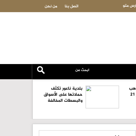
الأمن يحذر من مواكب التوجيهي: حجز المركبة شهراً وغرامة 100 دينار
اتصل بنا
من نحن
ذهب
بلدية ناعور تكثف
في الأردن.. وعيار 21
حملاتها على الأسواق
والبسطات المخالفة