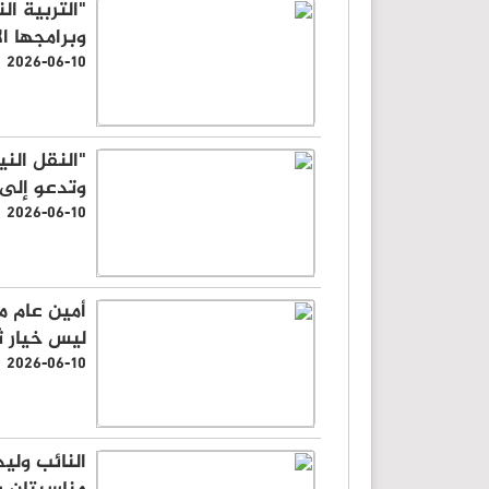
"التربية ال
وبرامجها ا
2026-06-10
"النقل الن
وتدعو إلى
2026-06-10
أمين عام م
ليس خيار ث
2026-06-10
النائب وليد