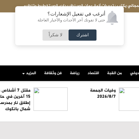
لمجالي يكتب : تبريرات أزمة عمان قِصر نظر يداري قِصر تخطيط وتنظيم
أترغب في تفعيل الإشعارات؟
حتى لا تفوتك آخر الأحداث والأخبار العاجلة
اشترك
لا شكراً
دولي
من القبة
اقتصاد
رياضة
فن وثقافة
المزيد
وفيات الجمعة
مقتل 7 أشخا
2026/8/7
15 آخرين في حا
إطلاق نار بمدرس
شمال بانكوك