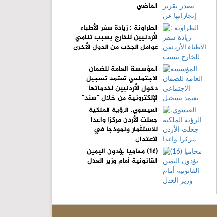
الماضي
الطراونة : زيادة سفر الأطباء
الأردنيين للخارج بسبب تنامي
عوامل الجذب من الدول الأخرى
المؤسسة العامة للضمان
الاجتماعي تعتمد تسجيل
دخول الأردنيين لخدماتها
الإلكترونية من خلال "سند"
العيسوي: الرؤية الملكية
جعلت الأردن مركزا واعدا
للاستثمار ونموذجا في
الاعتدال
(16) محاميا يؤدون اليمين
القانونية أمام وزير العدل