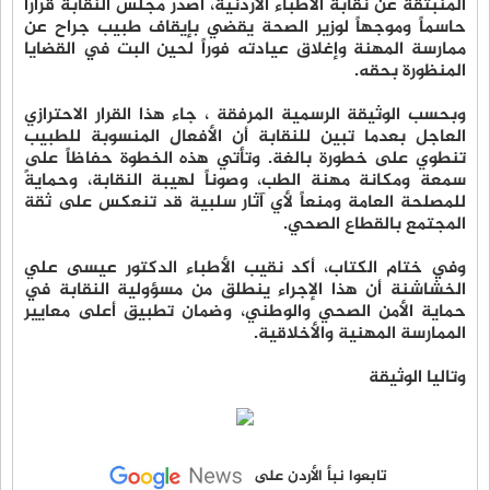
المنبثقة عن نقابة الأطباء الأردنية، أصدر مجلس النقابة قراراً
حاسماً وموجهاً لوزير الصحة يقضي بإيقاف طبيب جراح عن
ممارسة المهنة وإغلاق عيادته فوراً لحين البت في القضايا
المنظورة بحقه.
وبحسب الوثيقة الرسمية المرفقة ، جاء هذا القرار الاحترازي
العاجل بعدما تبين للنقابة أن الأفعال المنسوبة للطبيب
تنطوي على خطورة بالغة. وتأتي هذه الخطوة حفاظاً على
سمعة ومكانة مهنة الطب، وصوناً لهيبة النقابة، وحمايةً
للمصلحة العامة ومنعاً لأي آثار سلبية قد تنعكس على ثقة
المجتمع بالقطاع الصحي.
وفي ختام الكتاب، أكد نقيب الأطباء الدكتور عيسى علي
الخشاشنة أن هذا الإجراء ينطلق من مسؤولية النقابة في
حماية الأمن الصحي والوطني، وضمان تطبيق أعلى معايير
الممارسة المهنية والأخلاقية.
وتاليا الوثيقة
تابعوا نبأ الأردن على