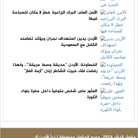
الأمن العام: البرك الزراعية خطرٌ لا مكان للسباحة
فيها
الأردن يدين استهداف نجران ويؤكد تضامنه
الكامل مع السعودية
الخصاونة: الأردن “حديقة وسط حريقة”.. ولهذا
رفضت لقاء خيرت الشاطر إبان "أزمة الغاز"
العثور على شخص متوفياً داخل حفرة بلواء
الكورة
© حقوق النشر 2024، جميع الحقوق محفوظة | نبأ الأردن