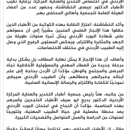
الأردني في اختصاص التخدير والعناية المركزة، برعاية نقيب
الأطباء الدكتور عيسى الخشاشنة، وحضور عدد من أعضاء
الهيئة العامة للجمعية وأهالي المحتفى بهم.
وأكد الخشاشنة، اعتزاز النقابة بهذه الكوكبة من الأطباء الذين
حققوا هذا الإنجاز العلمي المتميز، مشيرًا إلى أن حصولهم
على شهادة البورد الأردني يمثل ثمرة سنوات طويلة من
الجهد والمثابرة والالتزام، ويعكس المستوى الرفيع الذي وصل
إليه الطبيب الأردني في مختلف الاختصاصات.
وأضاف، أن هذا الإنجاز لا يمثل نهاية المطاف، بل يشكل بداية
مرحلة جديدة من العطاء المهني والمسؤولية الأخلاقية تجاه
المرضى والمجتمع والوطن، مؤكدًا أن الأردن بحاجة إلى علم
أبنائه وخبراتهم وعطائهم، وأن الطبيب الأردني سيبقى
نموذجًا للكفاءة والالتزام والرسالة الإنسانية السامية.
من جانبه، هنأ رئيس جمعية أطباء التخدير والعناية المركزة
الأردنية الدكتور بديع ابو سيف الأطباء الناجحين وأسرهم
بهذه المناسبة، مؤكدًا أن النجاح في امتحان البورد الأردني
يعد محطة مفصلية في حياة الطبيب المهنية، وتتويجًا
لسنوات من الدراسة والعمل المتواصل والتضحيات الكبيرة.
وقال، إن الأطباء المحتفى بهم اختاروا مسارًا إنسانيًا دقيقًا