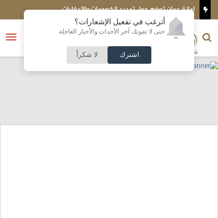
امانة عمان توضح حول تمديد الخصومات والإعفاءات
تركيا تت
أترغب في تفعيل الإشعارات؟
الناشر و رئيس التحرير
حتى لا تفوتك آخر الأحداث والأخبار العاجلة
النسخة الكاملة
فتح
نشأت الحلبي
القائمة
اشترك
لا شكراً