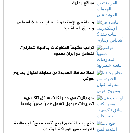
مواقع يمنية
مأساة في الإسكندرية.. شاب ينقذ 6 أشخاص
ويفارق الحياة غرقاً
ترامب مشبهاً المفاوضات بـ"لعبة شطرنج":
نتعامل مع إيران بهدوء
نجاة محافظ الحديدة من محاولة اغتيال بصاروخ
حوثي
«لو بقيت في مصر لكنت سائق تاكسي»..
تصريحات عبدول تشعل غضباً مصرياً واسعاً
فتح باب التقديم لمنح "تشيفنينغ" البريطانية
للدراسة في المملكة المتحدة