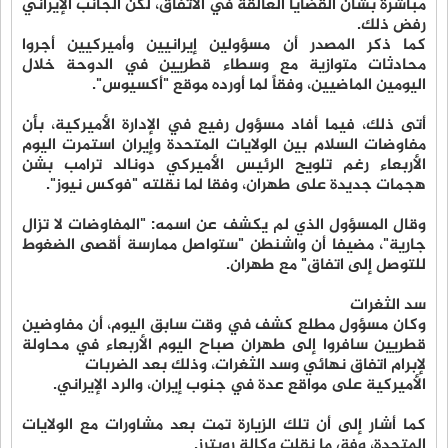
مباشرة بشأن القضايا العالقة في الاتفاق، لكن الجانب الإيراني
رفض ذلك.
كما ذكر المصدر أن مسؤولين إيرانيين وأميركيين أجروا
محادثات متوازية مع وسطاء قطريين في الدوحة خلال
اليومين الماضيين، وفقاً لما أورده موقع "أكسيوس".
أتى ذلك، فيما أفاد مسؤول رفيع في الإدارة الأميركية، بأن
مفاوضات السلام بين الولايات المتحدة وإيران استمرت اليوم
الأربعاء رغم تلويح الرئيس الأميركي دونالد ترامب بشن
هجمات جديدة على طهران، وفقا لما نقلته "فوكس نيوز".
وقال المسؤول الذي لم يكشف عن اسمه: "المفاوضات لا تزال
جارية"، مضيفا أن واشنطن "ستواصل ممارسة أقصى الضغوط
للتوصل إلى اتفاق" مع طهران.
سد الثغرات
وكان مسؤول مطلع كشف في وقت سابق اليوم، أن مفاوضين
قطريين سافروا إلى طهران صباح اليوم الأربعاء في محاولة
لإبرام اتفاق نهائي وسد الثغرات، وذلك بعد الضربات
الأميركية على مواقع عدة في جنوب إيران، والرد الإيراني.
كما أشار إلى أن تلك الزيارة تمت بعد مشاورات مع الولايات
المتحدة، وفق ما نقلت وكالة رويترز.