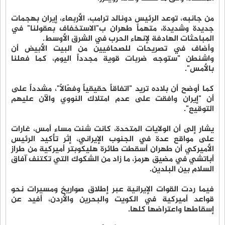
من جانبه، توعد الرئيس دونالد ترامب، الأربعاء، إيران بهجمات
جديدة وشديدة، متهماً طهران ب"الاستخفاف بعقولنا" في
المباحثات الهادفة لإنهاء الحرب في الشرق الأوسط.
وأضاف في تصريحات للصحافيين من البيت الأبيض أن
واشنطن "ستوجه ضربات قوية مجدداً اليوم، كما فعلنا
بالأمس".
كما أوضح أن بلاده تريد "اتفاقاً حقيقياً وفعّالاً"، مشدداً على
أن "إيران وافقت على عدم امتلاك النووي والآن عليهم
التوقيع".
يشار إلى أن الولايات المتحدة، كانت شنت مساء أمس، غارات
على مواقع عدة في الجنوب الإيراني، إثر تأكيد الرئيس
الأميركي أن طهران أسقطت طائرة هليكوبتر أميركية من طراز
أباتشي في مضيق هرمز، ما زاد من الشكوك التي تكتنف آفاق
السلام بين البلدين.
فيما ردت القوات الإيرانية عبر إطلاق صواريخ ومسيرات نحو
قواعد أميركية في الكويت والبحرين والأردن، أفيد عن
إسقاطها واعتراضها كلها.