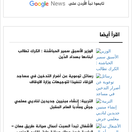
تابعوا نبأ الأردن على
اقرأ أيضا
الوزير الأسبق سمير الحباشنة : الكرك تطالب
أبناءها بسداد الدَّين
رسائل توعوية عن أضرار التدخين في مساجد
الزرقاء تنفيذا لتوجيهات وزارة الاوقاف
التربية: إنشاء مبنيين جديدين لناديي معلمي
جرش ومأدبا العام المقبل
الأشغال تبدأ السبت أعمال صيانة طريق معان –