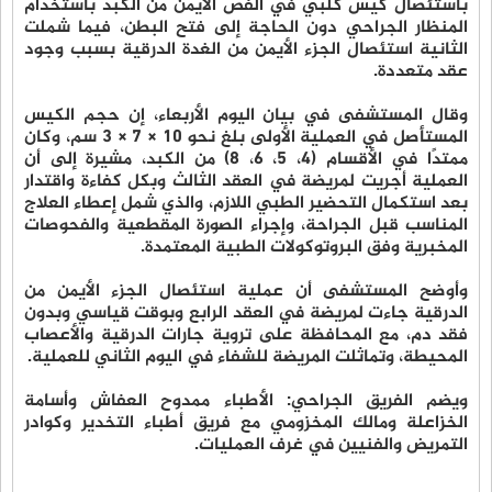
باستئصال كيس كلبي في الفص الأيمن من الكبد باستخدام
المنظار الجراحي دون الحاجة إلى فتح البطن، فيما شملت
الثانية استئصال الجزء الأيمن من الغدة الدرقية بسبب وجود
عقد متعددة.
وقال المستشفى في بيان اليوم الأربعاء، إن حجم الكيس
المستأصل في العملية الأولى بلغ نحو 10 × 7 × 3 سم، وكان
ممتدًا في الأقسام (4، 5، 6، 8) من الكبد، مشيرة إلى أن
العملية أجريت لمريضة في العقد الثالث وبكل كفاءة واقتدار
بعد استكمال التحضير الطبي اللازم، والذي شمل إعطاء العلاج
المناسب قبل الجراحة، وإجراء الصورة المقطعية والفحوصات
المخبرية وفق البروتوكولات الطبية المعتمدة.
وأوضح المستشفى أن عملية استئصال الجزء الأيمن من
الدرقية جاءت لمريضة في العقد الرابع وبوقت قياسي وبدون
فقد دم، مع المحافظة على تروية جارات الدرقية والأعصاب
المحيطة، وتماثلت المريضة للشفاء في اليوم الثاني للعملية.
ويضم الفريق الجراحي: الأطباء ممدوح العفاش وأسامة
الخزاعلة ومالك المخزومي مع فريق أطباء التخدير وكوادر
التمريض والفنيين في غرف العمليات.