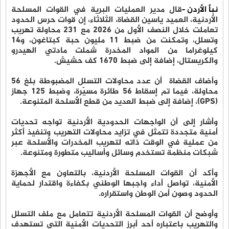
نبأ الأردن -
قال مدير العمليات البرية في القوات المسلحة
الأردنية، العميد ياسين القضاة، الثلاثاء، إن قوات حرس الحدود
تعاملت خلال النصف الأول من 2026 مع 231 محاولة تهريب
وتسلل، وتمكنت من ضبط 11 مليون حبة كبتاغون، و14
كيلوغراما من المواد المخدرة شملت مادتي الهيدرو
والكريستال، إضافة إلى ضبط 1670 كف حشيش.
وأضاف القضاة أن عدد محاولات التسلل المضبوطة بلغ 56
محاولة، فيما تم إسقاط 56 طائرة مسيّرة، وضبط 125 جهاز
(GPS)، إضافة إلى ضبط العديد من قطع الأسلحة المتنوعة.
وأشار إلى أن الواجهات الحدودية الأردنية تواجه تحديات
أمنية متجددة تتمثل في تزايد محاولات التهريب وتنفيذ أكثر
من عملية في الوقت ذاته لتهريب المخدرات والأسلحة عبر
شبكات منظمة تستخدم وسائل وأساليب متطورة ومتنوعة.
وأكد أن القوات المسلحة الأردنية، بالتعاون مع الأجهزة
الأمنية، تواصل أداء واجبها الوطني بكفاءة واقتدار لحماية
الحدود وصون أمن الوطن واستقراره.
وأوضح أن القوات المسلحة الأردنية تتعامل مع ملف التسلل
والتهريب باعتباره أحد أبرز التحديات الأمنية التي تستهدف