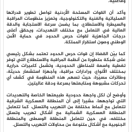
وفاعلية.
وأكد أن القوات المسلحة الأردنية تواصل تطوير قدراتها
العملياتية والفنية والتكنولوجية، وتعزيز منظومات المراقبة
والسيطرة والاستطلاع، بما يضمن سرعة الاستجابة والدقة
العالية في التعامل مع مختلف التهديدات، ويحقق أعلى
درجات الجاهزية لقوات حرس الحدود في حماية الأمن
الوطني وصون استقرار المملكة.
كما بيّن القضاة إن قوات حرس الحدود تعتمد بشكل رئيسي
على شبكة متطورة من أنظمة المراقبة والاستطلاع التي توفر
تغطية واسعة للمناطق الحدودية، وتشمل كاميرات حرارية
بمختلف الأنواع، ورادارات مراقبة، وأجهزة استشعار حديثة،
وطائرات مسيّرة، حيث تسهم هذه المنظومة في كشف أي
تحركات مشبوهة ومتابعتها بسرعة ودقة عاليتين.
وأوضح أن لكل واجهة حدودية طبيعتها الخاصة والتهديدات
التي تواجهها، مشيرا إلى أن المنطقة العسكرية الشرقية
تتعامل مع أنماط مختلفة من التهريب والتسلل، كما تتعامل
المنطقة العسكرية الشمالية مع أشكال تهريب وتسلل
مختلفه، في حين تتعامل المنطقة الوسطى والمنطقة
الجنوبية مع أشكال متنوعة من محاولات التهريب والتسلل.