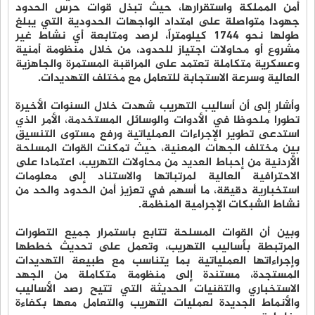
أمن المملكة واستقرارها، حيث تبذل قوات حرس الحدود
جهودا متواصلة على امتداد الواجهات الحدودية التي يبلغ
طولها نحو 1744 كيلومتراً، لرصد ومتابعة أي نشاط غير
مشروع أو محاولات اجتياز للحدود، من خلال منظومة أمنية
وعسكرية متكاملة تعتمد على المراقبة المستمرة والجاهزية
العالية وسرعة الاستجابة للتعامل مع مختلف التهديدات.
وأشار إلى أن أساليب التهريب شهدت خلال السنوات الأخيرة
تطورا ملحوظا في الأدوات والوسائل المستخدمة، الأمر الذي
استدعى تطوير الإجراءات العملياتية ورفع مستوى التنسيق
بين مختلف الجهات المعنية، حيث تمكنت القوات المسلحة
الأردنية من إحباط العديد من محاولات التهريب، اعتمادا على
الاحترافية العالية لمرتباتها والاستناد إلى معلومات
استخبارية دقيقة، ما أسهم في تعزيز أمن الحدود والحد من
نشاط الشبكات الإجرامية المنظمة.
وبين أن القوات المسلحة تتابع باستمرار جميع التطورات
المرتبطة بأساليب التهريب، وتعمل على تحديث خططها
وإجراءاتها العملياتية بما يتناسب مع طبيعة التهديدات
المستجدة، مستندة إلى منظومة متكاملة من الجهد
الاستخباري والتقنيات الحديثة التي تتيح رصد الأساليب
والأنماط الجديدة لعمليات التهريب والتعامل معها بكفاءة