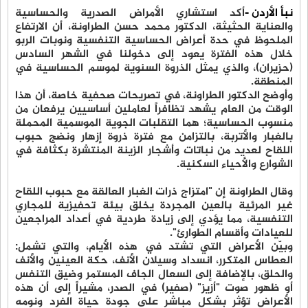
نبأ الأردن -
أكد استشاري الأمراض الصدرية والحساسية
والعناية الحثيثة، الدكتور محمد حسن الطراونة، أن الارتفاع
الملحوظ في حدة أعراض الحساسية التنفسية ونوبات الربو
خلال هذه الفترة يعود إلى دخولنا في الشهر السادس
(حزيران)، والذي يمثل الذروة السنوية لموسم الحساسية في
المنطقة.
وأوضح الدكتور الطراونة، في تصريحات صحفية خاصة، أن هذا
الوقت من العام يشهد تظافراً لعاملين أساسيين يرفعان من
منسوب الحساسية؛ هما التقلبات الجوية الموسمية المحملة
بالغبار والأتربة، بالتزامن مع فترة ذروة إزهار ونضج حبوب
اللقاح لعديد من نباتات وأشجار الزينة المنتشرة بكثافة في
الشوارع والأحياء السكنية.
وقال الطراونة إن "امتزاج ذرات الغبار العالقة مع حبوب اللقاح
غير المرئية بالعين المجردة يخلق بيئة تحفيزية للمجاري
التنفسية، مما يؤدي إلى زيادة طردية في أعداد المراجعين
للعيادات وأقسام الطوارئ".
وبيّن الأعراض التي تشتد في هذه الأيام، والتي تشمل:
العطاس المتكرر، انسداد وسيلان الأنف، حكة العينين والأنف
والحلق، بالإضافة إلى السعال الجاف المستمر وضيق التنفس
أو ظهور صوت "أزيز" (صفير) في الصدر، مشيراً إلى أن هذه
الأعراض تؤثر بشكل مباشر على جودة حياة الفرد ونومه