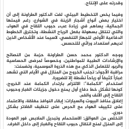
وقدرته على الإنتاج.
وفيما يخص التخطيط البيئي، لفت الدكتور الطراونة إلى أن
اختيار بعض أنواع أشجار الزينة في الشوارع، رغم قيمتها
الجمالية، يساهم في زيادة عبء حبوب اللقاح في الهواء،
والتي تنتقل بسهولة بفعل الرياح النشطة، وتخترق الخطوط
الدفاعية الأولى للجهاز التنفسي، لاسيما عند الأشخاص الذين
لديهم استعداد وراثي للتحسس.
ووجه الدكتور محمد حسن الطراونة حزمة من النصائح
والإرشادات الطبية للمواطنين، وخصوصاً لمرضى الحساسية
والربو، للتعامل الذكي مع هذه الذروة الموسمية، وتضمنت:
مراقبة الأجواء: تجنب الخروج من المنازل في الأيام التي تشهد
غباراً كثيفاً أو رياحاً نشطة إلا للضرورة.
استخدام "الكمامة": الالتزام بارتداء الكمامة عند الخروج،
كونها تشكل خط دفاع أول يمنع دخول جزيئات الغبار وحبوب
اللقاح إلى الأنف والفم.
إغلاق منافذ البيوت والسيارات: إبقاء النوافذ مغلقة، والاعتماد
على تكييف الهواء مع الحرص على تنظيف الفلاتر بشكل
دوري.
التخلص من العوالق: الاستحمام وتبديل الملابس فور العودة
إلى المنزل لمنع انتقال حبوب اللقاح والغبار إلى داخل الغرف.