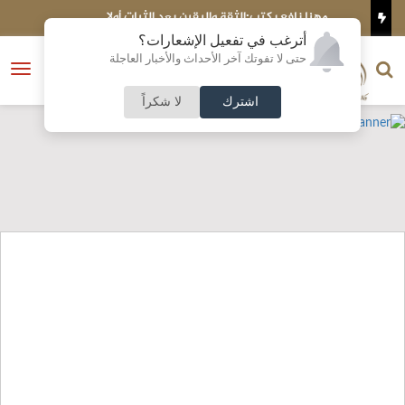
مهنا نافع يكتب:الثقة واليقين بعد الثبات أولا
صا
أترغب في تفعيل الإشعارات؟
الناشر و رئيس التحرير
حتى لا تفوتك آخر الأحداث والأخبار العاجلة
النسخة الكاملة
فتح
نشأت الحلبي
القائمة
اشترك
لا شكراً