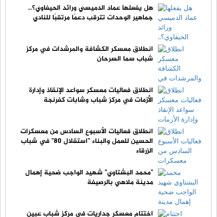
هل يفعلها عماد الدميسي ورائد الحيفاوي؟..
جماهير الوحدات تترقب دعمًا مرتقبًا للنادي
انطلاق معسكر الكشافة والمرشدات في مركز
شباب سما السرحان
انطلاق فعاليات معسكر سواعد الإنقاذ وإدارة
الأزمات في مركز شباب وشابات كفرنجة
انطلاق فعاليات الأسبوع السادس من معسكرات
الحسين للعمل والبناء "استقلال 80" في شباب
الزرقاء
"محمد البشتاوي" شهيد الواجب ضحية إهمال
مدينة ملاهي بالرصيفة
اختتام معسكر جداريات في مركز شباب عبين