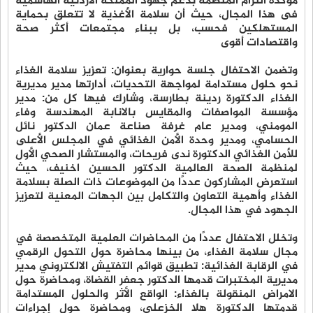
مؤكدة التزام المنظمة بدعم جهود المملكة الأردنية الهاشمية
فى هذا المجال، حيث أن سلامة الأغذية لا تتعلق بحماية
المستهلكين فحسب، بل ببناء مجتمعات أكثر صحة
واقتصادات أقوى
وتضمن الاحتفال جلسة حوارية بعنوان: تعزيز سلامة الغذاء
نحو حلول مستدامة لمواجهة التحديات، أدارتها مدير مديرية
الغذاء الدكتورة ردينة بطارسة، وشارك فيها كل من: مدير
مؤسسة المواصفات والمقايس بالانابة المهندسة وفاء
المومني، ومدير عام غرفة صناعة عمان الدكتور نائل
الحسامي، ومدير وحدة الأمن الغذائي في المجلس الأعلى
للأمن الغذائي الدكتورة ندى فريحات، والمستشار الصحي الأول
لمنظمة الصحة العالمية الدكتور الحسين اخنيف، حيث
استعرض المشاركون عددًا من الموضوعات ذات الصلة بسلامة
الغذاء وأهمية التعاون والتكامل بين الجهات المعنية لتعزيز
الجهود في هذا المجال.
وتخلل الاحتفال عددًا من المحاضرات العلمية المتخصصة في
مجال سلامة الغذاء، من بينها محاضرة حول التحول الرقمي
في الرقابة الغذائية: تطبيق قوائم التفتيش الالكتروني مدير
مديرية المختبرات قدمها الدكتور جعفر القضاة، ومحاضرة حول
الامراض المنقولة بالغذاء: الواقع الأثر والحلول المستدامة
قدمتها الدكتورة هلا الخزعلي، ومحاضرة حول إجراءات