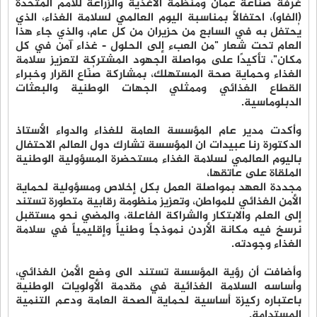
غرفة صناعة عمّان ومنظمة الأغذية والزراعة للأمم المتحدة
(الفاو)، احتفالًا بمناسبة اليوم العالمي لسلامة الغذاء، الذي
يُحتفل به في السابع من حزيران من كل عام، والذي جاء هذا
العام تحت شعار "من العبء إلى الحلول - غذاء آمن في كل
مكان"، تأكيدًا على مواصلة الجهود المشتركة لتعزيز سلامة
الغذاء وحماية صحة المستهلك، بمشاركة صُنّاع القرار وخبراء
القطاع الغذائي وممثلي الجهات الوطنية والبعثات
الدبلوماسية.
وأكدت مدير عام المؤسسة العامة للغذاء والدواء الأستاذ
الدكتورة رنا عبيدات ان المؤسسة تشارك دول العالم الاحتفال
باليوم العالمي لسلامة الغذاء مستحضرة المسؤولية الوطنية
الملقاة على عاتقها،
مجددة العهد بمواصلة العمل بكل إخلاص ومسؤولية لحماية
الأمن الغذائي للمواطن، وتعزيز منظومة رقابية متطورة تستند
إلى العلم والابتكار والشراكة الفاعلة، والمضي نحو مستقبل
نرسخ فيه مكانة الأردن نموذجاً وطنياً وإقليمياً في سلامة
الغذاء وجودته.
وأضافت أن رؤية المؤسسة تستند الى وضع الأمن الغذائي،
وأساسه السلامة الغذائية في مقدمة الأولويات الوطنية
باعتباره ركيزة أساسية لحماية الصحة العامة ودعم التنمية
المستدامة.