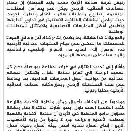
رئيس غرفة صناعة الأردن محمد وليد الجيطان إن قطاع
الصناعات الغذائية الأردني وبكل فخر يعد من القطاعات
المتقدمة بتطبيق متطلبات سلامة الغذاء وأنظمة الجودة،
حيث تواصل المنشآت الغذائية الاستثمار في تطوير أنظمتها
وتطبيق أفضل الممارسات التصنيعية والامتثال للمتطلبات
الوطنية
والدولية ذات العلاقة، بما يضمن إنتاج غذاء آمن وعالي الجودة
للمستهلك، ما انعكس على نجاح المنتجات الغذائية الأردنية
في الوصول إلى العديد من الأسواق الإقليمية والعالمية
والمحافظة على سمعتها المتميزة.
وأشار إلى تجديد الالتزام في غرف الصناعة بمواصلة دعم كل
الجهود الرامية إلي تعزيز سلامة الغذاء، وتمكين المصانع
الغذائية من مواكبة أفضل الممارسات العالمية، بما يحافظ
على صحة المستهلك الأردني ويعزز مكانة الصناعة الغذائية
الأردنية محليا ودوليا.
ومندوبًا عن المكلف بأعمال ممثل منظمة الأغذية والزراعة
للأمم المتحدة السيد باول اوبيو أشارت الدكتورة وفاء رمضانة
مسؤول برامج المنظمة في الأردن أن سلامة الأغذية بالنسبة
لمنظمة الأغذية والزراعة جزء لا يتجزأ من رؤية الأفضليات
الأربع : إنتاج أفضل، تغذية أفضل بيئة أفضل، وحياة أفضل،