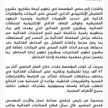
وأشارت إلى مضي المؤسسة في تطوير أربعة مشاريع: مشروع
التفتيش الإلكتروني الذكي، المبني على البيانات والمؤشرات
الذكية في تحديد الأولويات الرقابية وتوجيه الجهود
التفتيشية وقوائم التفقد الذاتي الإلكترونية للمنشآت
الغذائية، ومشروع التتبع الغذائي الذي يهدف إلى بناء
منظومة رقمية متكاملة تتيح تتبع المنتجات الغذائية عبر
مختلف مراحل السلسلة الغذائية من المصدر إلى المستهلك،
بما يعزز سرعة وكفاءة التعامل مع المخاطر الغذائية عند
حدوثها، ويدعم اتخاذ القرار المبني على البيانات، إضافة إلى
مشروع تطوير المختبرات ومشروع تطوير إدارة المخاطر، بما
يتضمن تبني منهجية متقدمة لإدارة المخاطر.
وبينت أن كوادر المؤسسة نفذت خلال العام الماضي أكثر من
61 ألف زيارة تفتيشية ورقابية على المنشآت الغذائية في
مختلف محافظات المملكة، للتأكد من التزامها بالاشتراطات
الصحية والتشريعات الناظمة، مؤكدة أن استدامة هذه النتائج
تتطلب شراكة واسعة ومسؤولية مشتركة، تتطلب تكاتف
جميع الأطراف المعنية.
ومندوبًا عن رئيس غرفتي صناعة عمان والأردن المهندس
فتحي الجغبير، قال ممثل قطاع الصناعات الغذائية ونائب