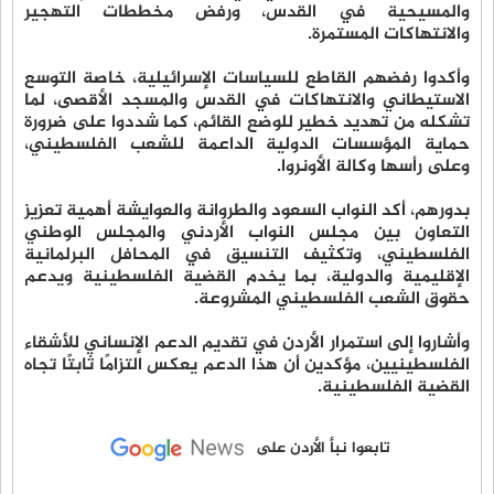
والمسيحية في القدس، ورفض مخططات التهجير
والانتهاكات المستمرة.
وأكدوا رفضهم القاطع للسياسات الإسرائيلية، خاصة التوسع
الاستيطاني والانتهاكات في القدس والمسجد الأقصى، لما
تشكله من تهديد خطير للوضع القائم، كما شددوا على ضرورة
حماية المؤسسات الدولية الداعمة للشعب الفلسطيني،
وعلى رأسها وكالة الأونروا.
بدورهم، أكد النواب السعود والطروانة والعوايشة أهمية تعزيز
التعاون بين مجلس النواب الأردني والمجلس الوطني
الفلسطيني، وتكثيف التنسيق في المحافل البرلمانية
الإقليمية والدولية، بما يخدم القضية الفلسطينية ويدعم
حقوق الشعب الفلسطيني المشروعة.
وأشاروا إلى استمرار الأردن في تقديم الدعم الإنساني للأشقاء
الفلسطينيين، مؤكدين أن هذا الدعم يعكس التزامًا ثابتًا تجاه
القضية الفلسطينية.
تابعوا نبأ الأردن على