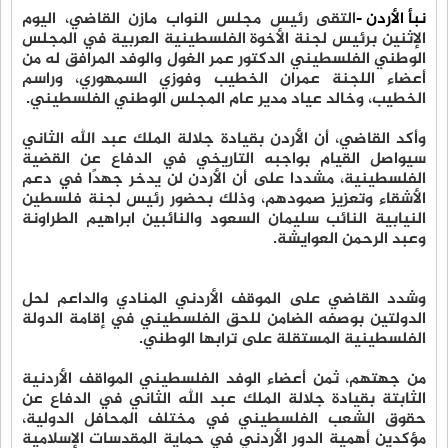
نبأ الأردن -
التقى رئيس مجلس النواب مازن القاضي، اليوم
الإثنين برئيس لجنة الأخوة الفلسطينية العربية في المجلس
الوطني الفلسطيني الدكتور عمر الغول والوفد المرافق له من
أعضاء اللجنة عمران الخطيب وفوزي السمهوري، وراسم
الخطيب، وخالد عياد مدير عام المجلس الوطني الفلسطيني.
وأكد القاضي، أن الأردن بقيادة جلالة الملك عبد الله الثاني
سيواصل القيام بواجبه التاريخي في الدفاع عن القضية
الفلسطينية، مشددا على أن الأردن لن يدخر جهدًا في دعم
الأشقاء وتعزيز صمودهم، وذلك بحضور رئيس لجنة فلسطين
النيابية النائب سليمان السعود والنائبين ابراهيم الطراونة
وعبد الرحمن العوايشة.
وشدد القاضي على الموقف الأردني المنادي والداعم لحل
الدولتين بوصفه الضامن للحق الفلسطيني في إقامة الدولة
الفلسطينية المستقلة على ترابها الوطني.
من جهتهم، ثمن أعضاء الوفد الفلسطيني المواقف الأردنية
الثابتة بقيادة جلالة الملك عبد الله الثاني في الدفاع عن
حقوق الشعب الفلسطيني في مختلف المحافل الدولية،
مؤكدين أهمية الدور الأردني في حماية المقدسات الإسلامية