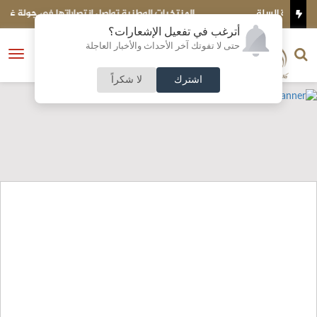
المنتخبات الوطنية تواصل انتصاراتها في جولة غرب آسيا للكرة الطائرة
الشاطئية
أترغب في تفعيل الإشعارات؟
الناشر و رئيس التحرير
حتى لا تفوتك آخر الأحداث والأخبار العاجلة
النسخة الكاملة
فتح
نشأت الحلبي
القائمة
اشترك
لا شكراً