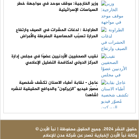
وزير الخارجية: موقف موحد في مواجهة خطر
السياسات الإسرائيلية
الطراونة : لدغات الحشرات في الصيف وارتفاع
الحرارة تسبّب الحساسية المفرطة والأمراض
نقيب الصحفيين الأردنيين عضوًا في مجلس إدارة
المركز الدولي لمكافحة التضليل الإعلامي
عاجل - نقابة أطباء الاسنان تكشف شخصية
مُصوّر فيديو "الزيركون" والدوافع الحقيقية لنشره
(شاهد)
© حقوق النشر 2024، جميع الحقوق محفوظة | نبأ الأردن
وكالة نبأ الأردن اإخبارية تصدر عن شركة مدن للإعلام