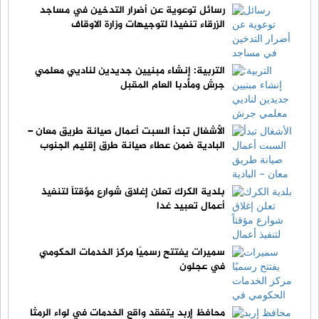
رسائل توعوية عن أضرار التدخين في مساجد
الزرقاء تنفيذا لتوجيهات وزارة الاوقاف
التربية: إنشاء مبنيين جديدين لناديي معلمي
جرش ومأدبا العام المقبل
الأشغال تبدأ السبت أعمال صيانة طريق معان –
البادية ضمن عطاء صيانة طرق إقليم الجنوب
بلدية الكرك تعلن إغلاق شوارع مؤقتاً لتنفيذ
أعمال تعبيد غدا
سميرات يفتتح رسميًا مركز الخدمات الحكومي
في عجلون
محافظ إربد يتفقد واقع الخدمات في لواء الرمثا