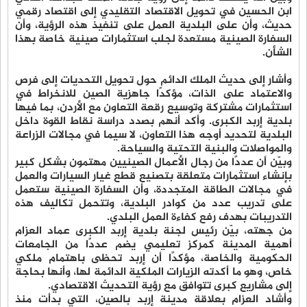
ابن الحسين في تحويل الاقتصاد التقليدي إلى اقتصاد رقمي
حديث، وأن على البلدية العمل على تنفيذ هذه الرؤية، وأن
السفارة الصينية مستعدة لجلب استثمارات صينية خاصة بهذا
الشأن.
وأشار إلى حديث الملك الدائم حول تحويل التحديات إلى فرص
والاعتماد على الذات، مؤكدًا جاهزية الصين للانخراط في
استثمارات مشتركة وتوسيع رقعة التعاون مع الأردن، بما فيها
بلدية إربد الكبرى. وأكد أنهم بصدد دراسة نقاط القوة داخل
البلدية لتحديد أوجه هذا التعاون، لا سيما في مجالات الزراعة
والمواصلات والبنية التحتية والسياحة.
وبيّن أن عددًا من رجال الأعمال الصينيين مهتمون بشكل كبير
بإنشاء استثمارات متعلقة بتصنيع قطع غيار السيارات والعمل
في مجالات الطاقة المتجددة، وأن السفارة الصينية ستعمل
على تدريب عدد من كوادر البلدية، وتتحمل تكاليف هذه
التدريبات بهدف رفع كفاءة العمل البلدي.
من جهته، بيّن رئيس لجنة بلدية إربد الكبرى عماد العزام
أهمية المدينة كمركز تعليمي يضم عددًا من الجامعات
الحكومية والخاصة، مؤكدًا أن إربد تحظى باهتمام ملكي
خاص، وهو ما أكدته الزيارات الملكية الدائمة لها، وأنها بحاجة
إلى مشاريع كبرى تتوافق مع رؤية التحديث الاقتصادي.
وأشاد العزام بعلاقة مدينة إربد بالصين، التي بدأت منذ