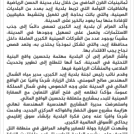
ثمانينيات القرن الماضي من خلال بناء مدينة الحسن الرياضية
واتفاقيات التوأمة التي تربط بلدية إربد بعدد من البلديات
الصينية، والتي باتت بحاجة إلى تفعيل وتنشيط حقيقيين
للإفادة منها بما يعود بالخير على المدينة.
وأكد العزام أن بلدية إربد الكبرى تسعى دائمًا إلى جذب
الاستثمارات، وتعمل على تسهيل وجودها في المدينة،
مشيدًا بوجود عدد من الشركات الصينية الكبرى العاملة داخل
محافظة إربد، والتي تشكل نموذجًا يحتذى به، وتعد قصص
نجاح يجب الاقتداء بها.
وأشار العزام إلى أن البلدية مهتمة بتحسين واقع البنية
التحتية في المدينة، كما أنها تتطلع إلى تطوير وتحديث
الملاعب والمنشآت الرياضية فيها.
وقدم نائب رئيس لجنة بلدية إربد الكبرى، مدير مياه الشمال
المهندس صالح المومني، خلال الزيارة، شرحًا وافيًا عن الواقع
المائي في المدينة على وجه الخصوص، وفي شمال المملكة
عمومًا، مؤكدًا تطلعه إلى فتح آفاق التعاون مع السفارة
الصينية للبدء بمشاريع متعلقة بتحسين الواقع المائي.
واستعرضت مديرة المشاريع الهندسية المهندسة تهاني
هزايمة مشروع سوق الخضار والفواكه المركزي الجديد، وقدمت
شرحًا وافيًا عنه وعن فكرة البلدية بإنشاء سوق إقليمي
يحاكي الأسواق العالمية الكبرى.
وشهدت الزيارة جولة للسفير والوفد المرافق في منطقة التل