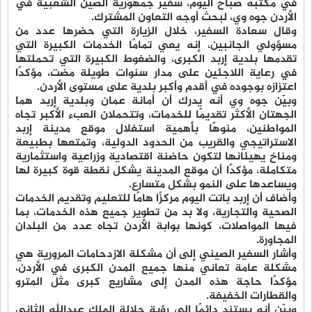
في مكتبه صباح اليوم، سفير جمهورية الصين الشعبية في
الأردن جوه وي، لبحث أوجه التعاون المشترك.
وقال سعادة السفير، خلال الزيارة التي حضرها عدد من
مسؤولي الجانبين، إنه يعي تمامًا الخدمات الكبيرة التي
تقدمها بلدية إربد الكبرى، والضغوط الكبيرة التي تحملتها
في رعاية اللاجئين على مدار سنوات طويلة مضت، مؤكدًا
اعتزازه بوجوده في أقدم وأكبر بلدية على مستوى الأردن.
وبيّن جوه وي أنه يدرك أن أمانة عمان وبلدية إربد هما
الجهتان الأكثر تقديمًا للخدمات، وتتحملان العبء الأكبر تجاه
المواطنين، منوهًا بأهمية استغلال موقع مدينة إربد
الاستراتيجي والقريب من الحدود الدولية، وتمتعها بطبيعة
ومناخ يهيئانها لتكون حاضنة اقتصادية وزراعية واستثمارية
متكاملة، مؤكدًا أن موقع المدينة يشكل نقطة قوة كبيرة لها
ويساعدها على النمو بشكل متسارع.
وأضاف أن إربد باتت اليوم مركزًا هامًا للتعليم وتقديم الخدمات
الصحية والتجارية، ولا بد من تطوير جميع هذه الخدمات، بما
فيها المواصلات، كونها بوابة الأردن تجاه عدد من البلدان
المجاورة.
وأشار السفير الصيني إلى أن مشكلة الازدحامات المرورية هي
مشكلة عامة تعاني منها جميع المدن الكبرى في الأردن،
مؤكدًا حاجة هذه المدن إلى مشاريع كبرى مثل المترو
والقطارات الخفيفة.
وبيّن أنه يستند دائمًا إلى رؤية جلالة الملك عبدالله الثاني