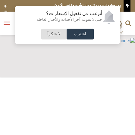
'جمارك الكويت': إحباط تهريب 4,255 حبة 'كبتاغون' مع مساف
سورية
أترغب في تفعيل الإشعارات؟
الناشر و رئيس التحرير
حتى لا تفوتك آخر الأحداث والأخبار العاجلة
النسخة الكاملة
فتح
نشأت الحلبي
القائمة
اشترك
لا شكراً