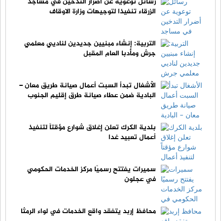
رسائل توعوية عن أضرار التدخين في مساجد
الزرقاء تنفيذا لتوجيهات وزارة الاوقاف
التربية: إنشاء مبنيين جديدين لناديي معلمي
جرش ومأدبا العام المقبل
الأشغال تبدأ السبت أعمال صيانة طريق معان –
البادية ضمن عطاء صيانة طرق إقليم الجنوب
بلدية الكرك تعلن إغلاق شوارع مؤقتاً لتنفيذ
أعمال تعبيد غدا
سميرات يفتتح رسميًا مركز الخدمات الحكومي
في عجلون
محافظ إربد يتفقد واقع الخدمات في لواء الرمثا