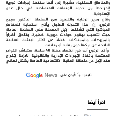
والمناطق السكنية، مشيرة إلى أنها ستتخذ إجراءات فورية
لإخراجها من حدود المنطقة الاقتصادية في حال عدم
الإستجابة‎.‎
وقال مدير الرقابة والتنفيذ في السلطة، الدكتور صبري
الرفوع، إن هذا التحرك العاجل يأتي ‏استجابة للمخاطر
المباشرة التي تشكلها الإبل المهملة على السلامة العامة؛
حيث تتسبب ب‏وقوع حوادث مرورية خطيرة، وتلحق أضراراً
بالمزروعات والممتلكات، فضلاً عن الآثار ‏البيئية السلبية
الناتجة عن تركها دون رقابة أو متابعة‎.‎
وأكد الرفوع أنه فور انقضاء مهلة 48 ساعة، ستباشر الكوادر
المختصة ‏باتخاذ الإجراءات الإدارية والقانونية اللازمة لإخراج
هذه الإبل من منطقة العقبة الاقتصادية ‏الخاصة بشكل نهائي
تابعوا نبأ الأردن على
اقرأ أيضا