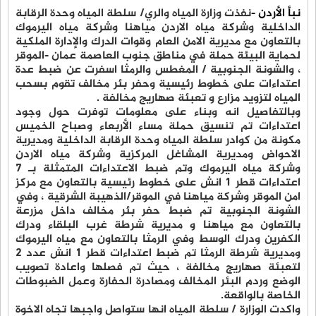
نبأ الأردن -
نفذت وزارة المياه والري/ سلطة المياه وحدة الرقابة
الداخلية وشركة مياه الاردن مياهنا وشركة مياه اليرموك
بالتعاون مع مديرية الامن العام وقوات الدرك والإدارة الملكية
لحماية البيئة حملة في مناطق جنوب العاصمة عمان -الموقر
، والشونة الجنوبية / المغطس والرمثا اسفرت عن ضبط عدة
اعتداءات على خطوط رئيسية وحفر بئر مخالف تقوم بسحب
المياه لتزويد مزارع و تعبئة صهاريج مخالفة .
وبالتفاصيل انه وبناء على معلومات توفرت حول وجود
اعتداءات تم تنسيق حملة مساء الأربعاء وصباح الخميس
مكونة من كوادر سلطة المياه وحدة الرقابة الداخلية ومديرية
الاحواض ومديرية المشاغل المركزية وشركة مياه الاردن
وشركة مياه اليرموك وتم ضبط الاعتداءات المتمثلة بـ 7
اعتداءات قطر 1 انش على خطوط رئيسية بالتعاون مع مركز
امن الموقر وشركة مياهنا في الموقر/الذهيبة الشرقية ، وفي
الشونة الجنوبية تم ضبط حفر بئر مخالف داخل مزرعة
بالتعاون مع مياهنا و مديرية شرطة غرب البلقاء ودرك
الكفرين ودرك الوسط وفي الرمثا بالتعاون مع مياه اليرموك
ومديرية شرطة الرمثا تم ضبط اعتداءات قطر 1 انش عدد 2
لتعبئة صهاريج مخالفة ، حيث تم فصلها واعادة تصويب
الوضع وردم البئر المخالف ومصادرة الحفارة وعمل الضبوطات
الخاصة بالواقعة.
واكدت الوزارة / سلطة المياه انها ستواصل واجبها تجاه الاخوة