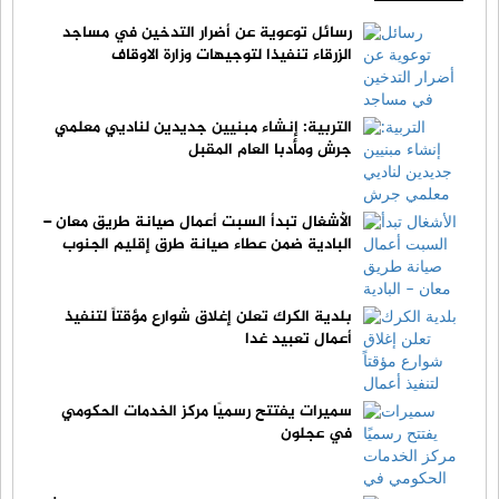
رسائل توعوية عن أضرار التدخين في مساجد
الزرقاء تنفيذا لتوجيهات وزارة الاوقاف
التربية: إنشاء مبنيين جديدين لناديي معلمي
جرش ومأدبا العام المقبل
الأشغال تبدأ السبت أعمال صيانة طريق معان –
البادية ضمن عطاء صيانة طرق إقليم الجنوب
بلدية الكرك تعلن إغلاق شوارع مؤقتاً لتنفيذ
أعمال تعبيد غدا
سميرات يفتتح رسميًا مركز الخدمات الحكومي
في عجلون