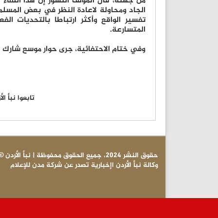
من جهته، قال المؤلف النسور إن هذا اللقاء
الجاد ومحاولة لاعادة النظر في بعض المسلما
تفسير الواقع وأكثر ارتباطا بالتحديات ال
المتسارعة.
وفي ختام الاحتفائية، جرى حوار موسع شارك ف
تابعوا نبأ ا
© حقوق النشر 2024، جميع الحقوق محفوظة | نبأ الأردن
وكالة نبأ الأردن اإخبارية تصدر عن شركة مدن للإعلام