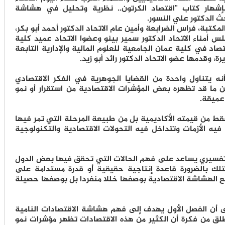
بإشهار كتاب "اقتصاد الكرتون.. نظرية وتحليل في هشاشة
حث الدكتور علي النسور.
كتبة، فراس الضرابعة وأمين عام الاتحاد الدكتور أحمد أبو بكر،
 أمناء الاتحاد الدكتور سمير بينو وعضوا الاتحاد عميد كلية
قتصاد في كلية عمان الجامعية للعلوم المالية والإدارية التابعة
ة، وقدمها عضو الاتحاد الدكتور رائد أبو زيد.
نه يتناول واحدة من القضايا الجوهرية في الفكر الاقتصادي
 ما قد تظهره بعض المؤشرات الاقتصادية من استقرار أو نمو
عميقة.
فقط من قيمته الأكاديمية بل من طبيعة المرحلة التي تمر فيها
يه الأزمات وتتداخل فيه التحولات الاقتصادية والتكنولوجية
تفسيري يساعد على فهم الحالات التي تحقق فيها بعض الدول
متلك بالضرورة قاعدة إنتاجية حقيقية أو قدرة مستدامة على
 مع الهشاشة الاقتصادية بوصفها خللا منفردا بل بوصفها حصيلة
ى أن الفصل الأول يهدف إلى فهم هشاشة الاقتصادات النامية
طلق من فكرة أن الكثير من هذه الاقتصادات تظهر مؤشرات نمو