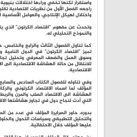
واستقرار لكنها تخفي وراءها اختلالات بنيوية
راجعه الفصل الأول من نظريات اقتصادية تقلي
واختلال لهيكل الإنتاجي، والعوامل الأساسية ال
وتحدث عن مفهوم "اقتصاد الكرتون" الذي يت
والنموذج التحليلي له.
كما تناول الفصول الثالث والرابع والخامس، 
تميز "اقتصاد الكرتون" في الدول النامية وا
وسوق العمل والضعف المعرفي وتحليل تجارب 
للانتقال من حالة الهشاشة الاقتصادية الى ال
الاقتصادية.
وفي تناوله للفصول الكتاب السادس والسابع و
المؤلف لما اسماه الاقتصاد الكرتوني والركا
الهشاشة الى الاقتصاد الصلب والمرن والربط 
التي أدت لنجاح دول في تجاوز هشاشتها الاقت
بدوره، حاور الصرايرة المؤلف في عدد من الط
والتحليل التطبيقي وسياسات التحول والحلو
عليها المؤلف خلال الاحتفائية.