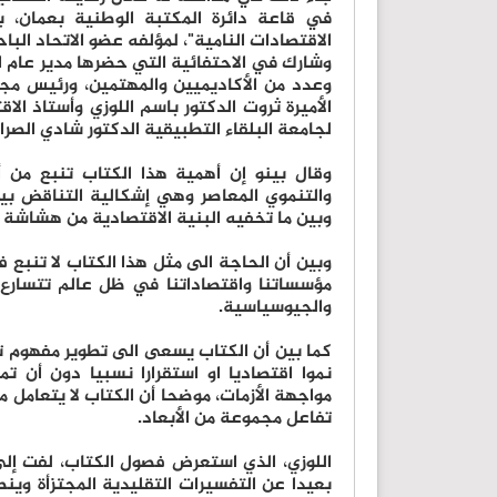
في قاعة دائرة المكتبة الوطنية بعمان، 
الاقتصادات النامية"، لمؤلفه عضو الاتحاد البا
وشارك في الاحتفائية التي حضرها مدير عام الم
وعدد من الأكاديميين والمهتمين، ورئيس مجلس
الأميرة ثروت الدكتور باسم اللوزي وأستاذ الا
لجامعة البلقاء التطبيقية الدكتور شادي الصراير
وقال بينو إن أهمية هذا الكتاب تنبع من أ
والتنموي المعاصر وهي إشكالية التناقض بين
وبين ما تخفيه البنية الاقتصادية من هشاشة 
وبين أن الحاجة الى مثل هذا الكتاب لا تنبع 
مؤسساتنا واقتصاداتنا في ظل عالم تتسارع ف
والجيوسياسية.
كما بين أن الكتاب يسعى الى تطوير مفهوم 
نموا اقتصاديا او استقرارا نسبيا دون أن ت
مواجهة الأزمات، موضحا أن الكتاب لا يتعامل
تفاعل مجموعة من الأبعاد.
اللوزي، الذي استعرض فصول الكتاب، لفت إل
بعيدا عن التفسيرات التقليدية المجتزأة وين