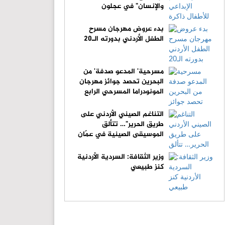
والإنسان" في عجلون
بدء عروض مهرجان مسرح
الطفل الأردني بدورته الـ20
مسرحية' المدعو صدفة' من
البحرين تحصد جوائز مهرجان
المونودراما المسرحي الرابع
التناغم الصيني الأردني على
طريق الحرير"… تتألق
الموسيقى الصينية في عمّان
وزير الثقافة: السردية الأردنية
كنز طبيعي