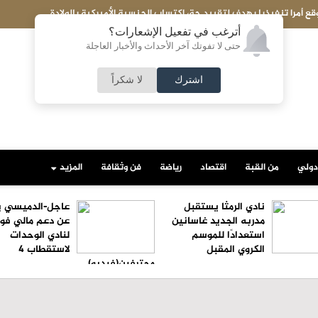
كويت تحبط تهريب شحنة ضخمة إلى مصر..ماذا بداخلها؟
أترغب في تفعيل الإشعارات؟
حتى لا تفوتك آخر الأحداث والأخبار العاجلة
اشترك
لا شكراً
دولي
من القبة
اقتصاد
رياضة
فن وثقافة
المزيد
نادي الرمثا يستقبل
عاجل-الدميسي ي
مدربه الجديد غاسانين
عن دعم مالي فو
استعدادًا للموسم
لنادي الوحدات
الكروي المقبل
لاستقطاب 4
محترفين(فيديو)