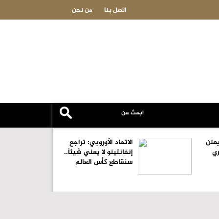
الدكتور لؤي النمري.. في ذمة الله
اتصل بنا
من نحن
علن
الاتحاد الأوروبي: تراجع
ري
إنفانتينو لا يعني شيئاً..
سنقاطع كأس العالم