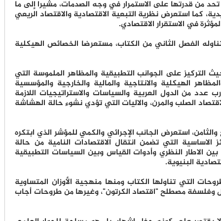
 تحد من قدرتها على الاستمرار في وجه الصدمات، مشيرا إلى ما
دية، كما استعرض نظرية التبعية الاقتصادية والاقتصاد الريعي
مؤثرة في الاستقرار الاقتصادي.
ناوله الفصل الثاني من الكتاب، مستعرضا الخصائص الهيكلية
حيث التركيز على الجوانب التطبيقية والمظاهر الملموسة التي
لمظاهر الهيكلية والانتاجية والمالية والخارجية والمؤسسية
عدد من الدول العربية والسياسات والاستراتيجيات اللازمة
اقتصاد الصلب والمرن، والاليات التي تؤدي نشوء حالة الهشاشة
الثامن، استعرض الجانب الإجرائي والكمي للمؤشر الذي ابتكره
ئز الاساسية التي تضمن انتقال الاقتصادات النامية من حالة
بين الاطار النظري وأدوات القياس وبين السياسات التطبيقية
صادية البنيوية.
روحات التي تناولها الكتاب ومنها منهجية الأوزان المتساوية
ل وفلسفة مصطلح "اقتصاد الكرتون"، وغيرها من طروحات أجاب