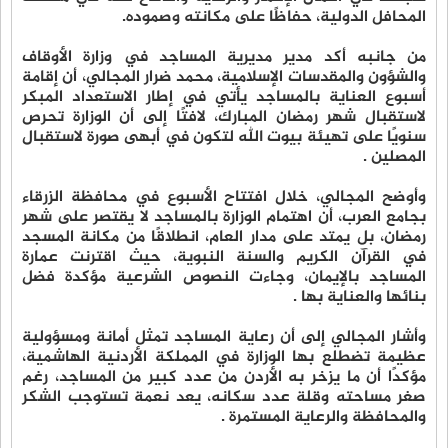
المحافل الدولية، حفاظًا على مكانته وصموده.
من جانبه أكد مدير مديرية المساجد في وزارة الأوقاف
والشؤون والمقدسات الإسلامية، محمد ضرار المجالي، أن إقامة
أسبوع العناية بالمساجد يأتي في إطار الاستعداد المبكر
لاستقبال شهر رمضان المبارك، لافتًا إلى أن الوزارة تحرص
سنويًا على تهيئة بيوت الله لتكون في أبهى صورة لاستقبال
المصلين .
وأوضح المجالي، خلال افتتاح الأسبوع في محافظة الزرقاء
بجامع العرب، أن اهتمام الوزارة بالمساجد لا يقتصر على شهر
رمضان، بل يمتد على مدار العام، انطلاقًا من مكانة المسجد
في القرآن الكريم والسنة النبوية، حيث اقترنت عمارة
المساجد بالإيمان، وجاءت النصوص الشرعية مؤكدة فضل
بنائها والعناية بها .
وأشار المجالي إلى أن رعاية المساجد تمثل أمانة ومسؤولية
عظيمة تضطلع بها الوزارة في المملكة الأردنية الهاشمية،
مؤكدًا أن ما يزخر به الأردن من عدد كبير من المساجد، رغم
صغر مساحته وقلة عدد سكانه، يعد نعمة تستوجب الشكر
والمحافظة والرعاية المستمرة .