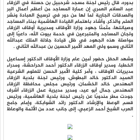
بدوره، قال رئيس لجنة مسجد شرحبيل بن حسنة في الزرقاء
عبد السلام العمري إن عمارة المساجد من أعظم أعمال البر
والصدقات الجارية لما لها من دور في ترسيخ العبادة ونشر
العلم والذكر. وأشاد باهتمام القيادة الهاشمية ببناء المساجد
وصيانتها، مثمنًا جهود وزارة الأوقاف ومديرية أوقاف الزرقاء
ولجان المساجد والمتبرعين في خدمة بيوت الله، داعيًا إلى
مواصلة هذه الجهود في ظل قيادة جلالة الملك عبدالله
الثاني وسمو ولي العهد الأمير الحسين بن عبدالله الثاني .
وشهد الحفل حضور أمين عام وزارة الأوقاف الدكتور إسماعيل
الخطبا، ومدير أوقاف الزرقاء الدكتور أحمد الحراحشة، ومدراء
مديريات الاوقاف ، وآمر كلية الأمير الحسن للعلوم الشرعية
العميد الدكتور خالد البطوش، ورئيس لجنة بلدية الزرقاء
المهندس خالد الخشمان، ورئيس مجلس محافظة الزرقاء
المهندس جمال أبو عيد، ومدير مديرية عمل الزرقاء أشرف
جودت مطر مندوبًا عن رئيس لجنة بلدية الهاشمية، ورئيس
قسم الوعظ والإرشاد الدكتور رائد الشوابكة، وإمام جامع
العرب الشيخ أحمد الزعبي، إلى جانب عدد من الأئمة والوعاظ
.