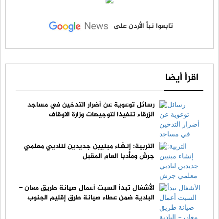
تابعوا نبأ الأردن على
اقرأ أيضا
رسائل توعوية عن أضرار التدخين في مساجد
الزرقاء تنفيذا لتوجيهات وزارة الاوقاف
التربية: إنشاء مبنيين جديدين لناديي معلمي
جرش ومأدبا العام المقبل
الأشغال تبدأ السبت أعمال صيانة طريق معان –
البادية ضمن عطاء صيانة طرق إقليم الجنوب