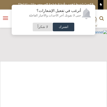
يركية
الكويت تحبط تهريب شحنة ضخمة إلى مصر..ماذا بداخلها؟
ا
أترغب في تفعيل الإشعارات؟
الناشر و رئيس التحرير
حتى لا تفوتك آخر الأحداث والأخبار العاجلة
النسخة الكاملة
فتح
نشأت الحلبي
القائمة
اشترك
لا شكراً