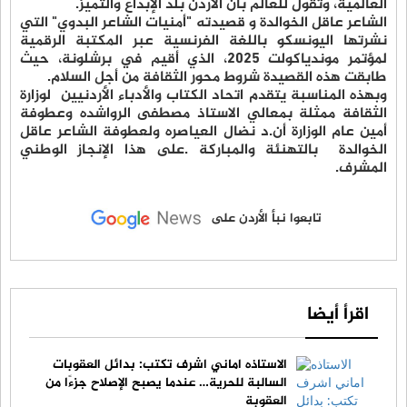
العالمية، وتقول للعالم بأن الأردن بلد الإبداع والتميز.
الشاعر عاقل الخوالدة و قصيدته "أمنيات الشاعر البدوي" التي
نشرتها اليونسكو باللغة الفرنسية عبر المكتبة الرقمية
لمؤتمر موندياكولت 2025، الذي أقيم في برشلونة، حيث
طابقت هذه القصيدة شروط محور الثقافة من أجل السلام.
وبهذه المناسبة يتقدم اتحاد الكتاب والأدباء الأردنيين لوزارة
الثقافة ممثلة بمعالي الاستاذ مصطفى الرواشده وعطوفة
أمين عام الوزارة أن.د نضال العياصره ولعطوفة الشاعر عاقل
الخوالدة بالتهنئة والمباركة .على هذا الإنجاز الوطني
المشرف.
تابعوا نبأ الأردن على
اقرأ أيضا
الاستاذه اماني اشرف تكتب: بدائل العقوبات
السالبة للحرية… عندما يصبح الإصلاح جزءًا من
العقوبة