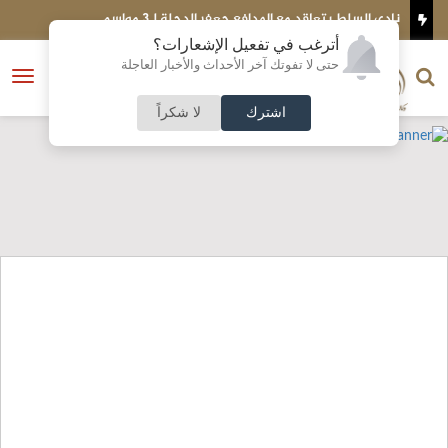
ي السلط يتعاقد مع المدافع جعفر الدحلة لـ3 مواسم
الأميرة آية 
الطائرة
أترغب في تفعيل الإشعارات؟
الناشر و رئيس التحرير
حتى لا تفوتك آخر الأحداث والأخبار العاجلة
النسخة الكاملة
فتح
نشأت الحلبي
القائمة
اشترك
لا شكراً