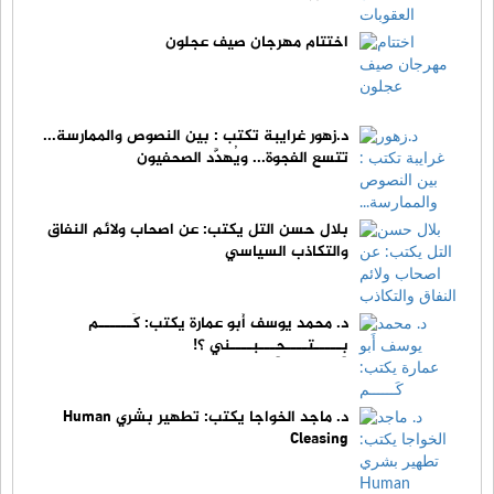
اختتام مهرجان صيف عجلون
د.زهور غرايبة تكتب : بين النصوص والممارسة...
تتسع الفجوة... ويُهدَّد الصحفيون
بلال حسن التل يكتب: عن اصحاب ولائم النفاق
والتكاذب السياسي
د. محمد يوسف أَبو عمارة يكتب: كَــــــم
بِـــــتــــحِـــبــــني ؟!
د. ماجد الخواجا يكتب: تطهير بشري Human
Cleasing