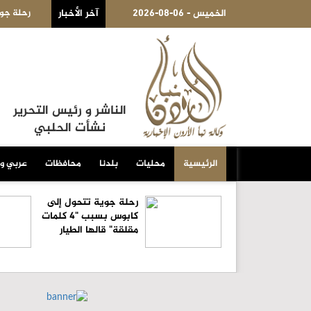
2026-08-06 - الخميس
ا على مواقف السيارات للموظفين والزوار
آخر الأخبار
رحلة جوية تتح
الناشر و رئيس التحرير
نشأت الحلبي
الرئيسية
محليات
بلدنا
محافظات
عربي و
رحلة جوية تتحول إلى
كابوس بسبب "4 كلمات
مقلقة" قالها الطيار