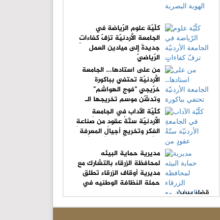
كلّيّة علوم الرّياضة في
الجامعة الأردنيّة تزفّ كفاءاتٍ
جديدةً إلى ميادين العمل
الرّياضيّ
من على استادها... الجامعة
الأردنيّة تحتفي بباكورة
خرّيجي "فوج الهواشم"
وتدشّن موسم تخريجها الـ
(61)
كلّيّة الآداب في الجامعةِ
الأردنيّة ستّةُ عقودٍ من صناعةِ
الفِكر وتخريجِ أجيالِ المعرِفة
مديرية حماية البيئه
لمحافظة الزرقاء بالتشارك مع
مديرية أوقاف الزرقاء تطلق
حملة النظافة الوطنيه في
قضاء بيرين