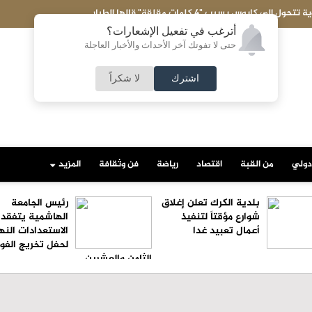
ول إلى كابوس بسبب "4 كلمات مقلقة" قالها الطيار
أترغب في تفعيل الإشعارات؟
حتى لا تفوتك آخر الأحداث والأخبار العاجلة
اشترك
لا شكراً
دولي
من القبة
اقتصاد
رياضة
فن وثقافة
المزيد
بلدية الكرك تعلن إغلاق
رئيس الجامعة
شوارع مؤقتاً لتنفيذ
الهاشمية يتفقد
أعمال تعبيد غدا
الاستعدادات النه
لحفل تخريج الفو
الثامن والعشرين