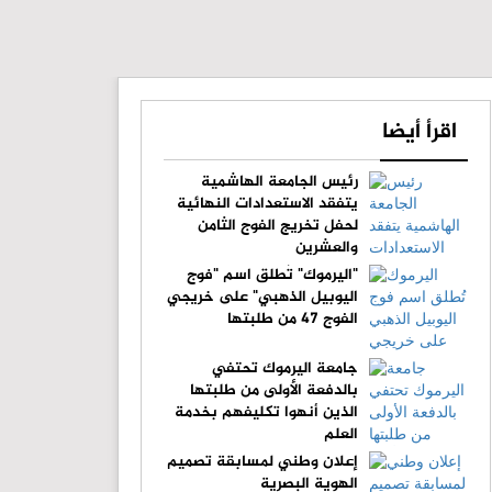
اقرأ أيضا
رئيس الجامعة الهاشمية
يتفقد الاستعدادات النهائية
لحفل تخريج الفوج الثامن
والعشرين
"اليرموك" تُطلق اسم "فوج
اليوبيل الذهبي" على خريجي
الفوج 47 من طلبتها
جامعة اليرموك تحتفي
بالدفعة الأولى من طلبتها
الذين أنهوا تكليفهم بخدمة
العلم
إعلان وطني لمسابقة تصميم
الهوية البصرية