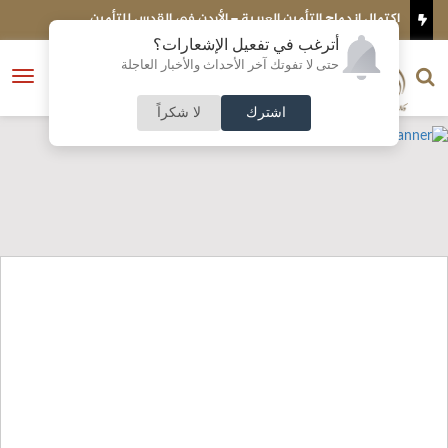
أوراق
اكتمال اندماج التأمين العربية – الأردن في القدس للتأمين
ع
م
أترغب في تفعيل الإشعارات؟
الناشر و رئيس التحرير
حتى لا تفوتك آخر الأحداث والأخبار العاجلة
النسخة الكاملة
فتح
نشأت الحلبي
القائمة
اشترك
لا شكراً