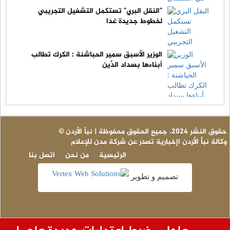
"النقل البري" تستكمل التشغيل التجريبي
لخطوط جديدة غدا
الوزير الأسبق سمير الحباشنة : الكرك تطالب
أبناءها بسداد الدَّين
© حقوق النشر 2024، جميع الحقوق محفوظة | نبأ الأردن
وكالة نبأ الأردن اإخبارية تصدر عن شركة مدن للإعلام
الرئيسية
من نحن
اتصل بنا
تصميم و تطوير