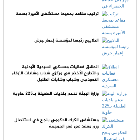
تركيب مقاعد بمحيط مستشفى الأميرة بسمة
الدلابيح رئيسا لمؤسسة إعمار جرش
انطلاق فعاليات معسكري السردية الأردنية
والتطوع الأخضر في مركزي شباب وشابات الزرقاء
النموذجي وشباب وشابات الظليل
وزارة البيئة تدعم بلديات الطفيلة بـ225 حاوية
مستشفى الكرك الحكومي ينجح في استئصال
ورم معقد في قعر الجمجمة