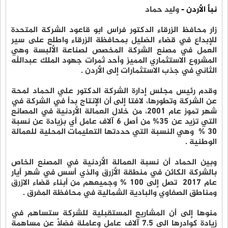
نبأ الأردن -
وليد حماد
زار محافظ الزرقاء الدكتور فراس ابو قاعود الشركة المتحدة
للإبداع في قضاء الضليل بمحافظة الزرقاء واطلع على سير
العمل في مصنع الشركة المخصص لصناعة الألبسة وهي
المشروع الاستثماري المميز وأحد ثمرات جهود الملك عبدالله
الثاني في جذب الاستثمارات إلى الأردن .
وقدم رئيس مجلس إدارة الشركة الدكتور علي الحماد لمحة
عن الشركة وتطورها، لافتا إلى أن الإنتاج بدأ في الشركة في
شهر تموز عام 2001، من خلال العمالة الأردنية في المصانع
التي تزيد عن 35% من أصل 6 آلاف عامل أي بزيادة عن نسبة
30 % وهي النسبة التي حددتها التعليمات المحلية للعمالة
الوطنية .
وبين الحماد أن نسبة العمالة الأردنية في المصنع الخاص
بالشركة الكائن في منطقة الأزرق والذي أسس في شهر أيار
عام 2017 تصل إلى 100 % وجميعهم من أبناء قضاء الازرق
ومناطق الصفاوي والبادية الشمالية في محافظة المفرق .
منوها إلى أن المشاريع المستقبلية للشركة ستساهم في
زيادة كوادرها الى 7.5 آلاف عامل وعاملة فضلاً عن مساهمة