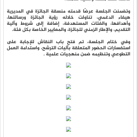
وتضمنت الجلسة عرضًا قدمته منسقة الجائزة في المديرية
هيفاء الدغمي، تناولت خلاله رؤية الجائزة ورسالتها،
وأهدافها، والفئات المستهدفة، إضافة إلى شروط وآلية
التقديم، والإطار الزمني للجائزة، والمعايير الخاصة بكل فئة.
وفي ختام الجلسة، تم فتح باب النقاش للإجابة على
استفسارات الحضور المتعلقة بآليات الترشح، واستدامة العمل
التطوعي وتنظيمه ضمن منهجيات علمية .