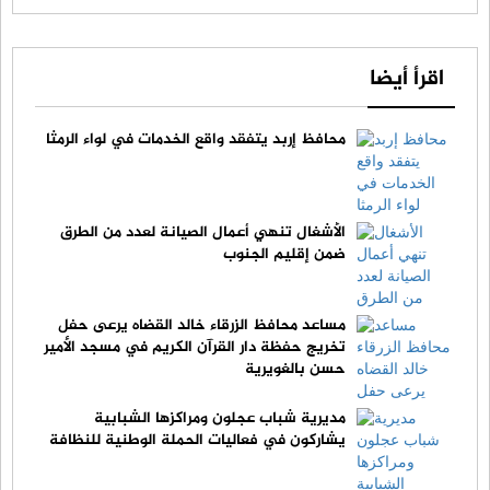
اقرأ أيضا
محافظ إربد يتفقد واقع الخدمات في لواء الرمثا
الأشغال تنهي أعمال الصيانة لعدد من الطرق
ضمن إقليم الجنوب
مساعد محافظ الزرقاء خالد القضاه يرعى حفل
تخريج حفظة دار القرآن الكريم في مسجد الأمير
حسن بالغويرية
مديرية شباب عجلون ومراكزها الشبابية
يشاركون في فعاليات الحملة الوطنية للنظافة