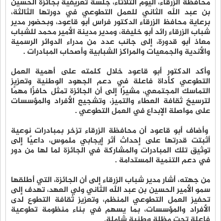
محافظة الزرقاء، اليوم الثلاثاء، جلسة تعريفية بجائزة الحسين
بن عبد الله الثاني للعمل التطوعي في دورتها الثالثة،
برعاية محافظ الزرقاء الدكتور فراس أبو قاعود، وبحضور مدير
شباب الزرقاء رائد أبو خليفة، ومدير مدينة الأمير محمد للشباب
معاذ أبو قدورة، إلى جانب عدد من مدراء الدوائر الرسمية
والأندية والجمعيات والمراكز الشبابية وأصحاب المبادرات .
وأكد الدكتور أبو قاعود خلال كلمته على أهمية العمل
التطوعي كأداة فاعلة في دعم الجهود الوطنية وتعزيز
التماسك المجتمعي، مشيرًا إلى أن الجائزة تمثل حافزًا مهمًا
لترسيخ ثقافة العطاء والتميز، وتشجيع الأفراد والمؤسسات
على مواصلة الإبداع في العمل التطوعي .
وأضاف أبو قاعود أن محافظة الزرقاء تزخر بمبادرات نوعية
أثبتت قدرتها على إحداث أثر إيجابي ملموس، داعيًا إلى
توثيق تلك المبادرات والمشاركة في الجائزة لما لها من دور
في دعم التنمية المستدامة .
من جهته، أشار مدير شباب الزرقاء إلى أن الجائزة، التي أطلقها
سمو الأمير الحسين بن عبد الله الثاني ولي العهد، تهدف إلى
تحفيز العمل التطوعي المنظم، وتعزيز ثقافة التطوع لدى
الأفراد والمؤسسات، بما يسهم في بناء منظومة تطوعية
فاعلة تحت مظلة وطنية شاملة.