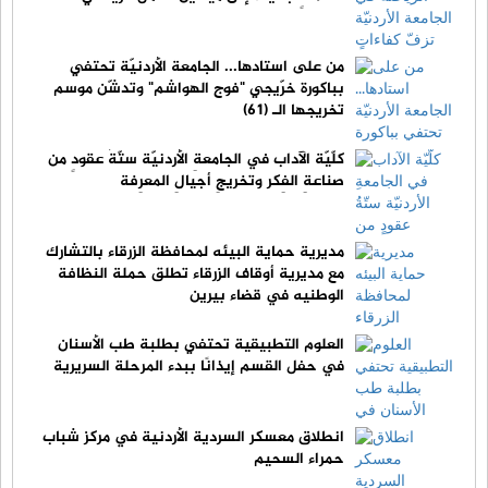
من على استادها... الجامعة الأردنيّة تحتفي
بباكورة خرّيجي "فوج الهواشم" وتدشّن موسم
تخريجها الـ (61)
كلّيّة الآداب في الجامعةِ الأردنيّة ستّةُ عقودٍ من
صناعةِ الفِكر وتخريجِ أجيالِ المعرِفة
مديرية حماية البيئه لمحافظة الزرقاء بالتشارك
مع مديرية أوقاف الزرقاء تطلق حملة النظافة
الوطنيه في قضاء بيرين
العلوم التطبيقية تحتفي بطلبة طب الأسنان
في حفل القسم إيذانًا ببدء المرحلة السريرية
انطلاق معسكر السردية الأردنية في مركز شباب
حمراء السحيم