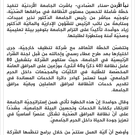
نبأ الأردن -
سناء الصّمادي- باشرت الجامعة الأردنيّة تنفيذ
خطّةٍ شاملة لتحسين مستوى النّظافة في مرافقها الصّحّيّة،
بتوجيهٍ مباشر من رئيس الجامعة الدّكتور نذير عبيدات،
ومتابعةٍ من نائب الرّئيس للشّؤون الإداريّة والماليّة الدّكتور
زياد حوامدة، تأكيدًا على التزام الجامعة بتوفير بيئةٍ تعليميّة
وصحّيّة آمنة ومتطوّرة لطلبتها.
وتتضمّن الخطّة التّعاقد مع شركة تنظيفٍ خارجيّة، جرى
اختيارها بعد طرح عطاء رسميّ وإحالته من قبل لجنة الشّراء
الرّئيسيّة في الجامعة، حيث ستقوم الشّركة بتشغيل 80
عاملَ نظافة (40 ذكرًا و40 أنثى)، موزَّعين على المرافق العامّة
المخصّصة للطّلبة في الكلّيّات والمجمّعات داخل الحرم
الجامعيّ، فيما تستمرّ كوادر دائرة الخدمات المساندة في
تقديم خدمات النّظافة لمرافق العامِلين وبقيّة مرافق
الجامعة.
وقال حوامدة: إنّ هذه الخطوة تأتي ضمن إستراتيجيّة الجامعة
للارتقاء بكفاءة الخدمات وتحسين البيئة الجامعيّة، مشدّدًا
على أنّ نظافة المرافق الصّحّيةِ تشكّل عنصرًا أساسيًّا في
تعزيز جودة الحياة داخل الحرم الجامعيّ.
وأوضح أنّ آليّة العمل ستتمّ من خلال برامج تنظّمها الشّركة