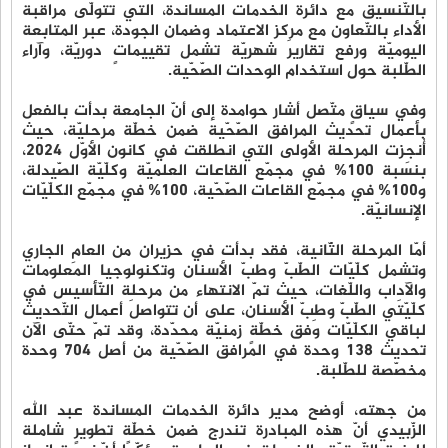
بالتّنسيق مع دائرة الخدمات المساندة، التي تتولّى مراقبة
الأداء بالتّعاون مع مركز الاعتماد وضمان الجودة، عبر المتابعة
اليوميّة ورفع تقاريرَ شهريّة تشمل تقييماتٍ دوريّة، وآراء
الطّلبة حول استخدام الوحدات الصّحّية.
وفي سياقٍ متّصل أشار حوامدة إلى أنّ الجامعة بدأت بالفعل
بأعمال تحديث المرافق الصّحّية ضمن خطّة مرحليّة، حيث
أُنجِزت المرحلة الأولى التي انطلقت في كانون الأوّل 2024،
بنسبة 100% في مجمّع القاعات العلميّة وكلّيّة الصّيدلة،
و100% في مجمّع القاعات الصّحّية، 100% في مجمّع الكلّيّات
الإنسانيّة.
أمّا المرحلة الثّانية، فقد بدأت في حزيران من العامِ الجاري
وتشمل كلّيّات الطّبّ وطبّ الأسنان وتكنولوجيا المعلومات
والآداب واللّغات، حيث تمّ الانتهاء من مرحلة التّأسيس في
كلّيّتَي الطّبّ وطبّ الأسنان، على أن تتواصلَ أعمال التّحديث
لباقي الكلّيّات وَفق خطّةٍ زمنيّة محدّدة، وقد تمّ حتّى الآن
تحديث 138 وحدة في المرافق الصّحّية من أصل 704 وحدة
مخصّصة للطّلبة.
من جهته، أوضح مدير دائرة الخدمات المساندة عبد الله
الزّبيدي أنّ هذه المبادرة تندرج ضمن خطّة تطويرٍ شاملة