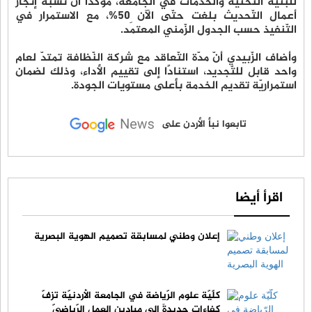
للبنية التّحتيّة والخدمات في الجامعة، مؤكّدًا أنّ نسبة إنجاز
أعمال التّحديث بلغت حتّى الآن 50%، مع الاستمرار في
التّنفيذ حسب الجدول الزّمني المعتمَد.
وأضاف الزّبيدي أنّ مدّة التّعاقد مع شركة النّظافة تمتدّ لعام
واحد قابل للتّجديد، استنادًا إلى تقييم الأداء، وذلك لضمان
استمراريّة تقديم الخدمة بأعلى مستويات الجودة.
تابعوا نبأ الأردن على
اقرأ أيضا
إعلان وطني لمسابقة تصميم الهوية البصرية
كلّيّة علوم الرّياضة في الجامعة الأردنيّة تزفّ
كفاءاتٍ جديدةً إلى ميادين العمل الرّياضيّ